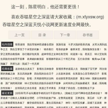
这一刻，陈星明白，他还需要更强！
喜欢吞噬星空之深蓝请大家收藏：(m.xtyxsw.org)
吞噬星空之深蓝天悦小说网更新速度全网最快。
上一页
目 录
下一章
存书签
站内强推
恨骨迷情
我在军校种田虐爆全星际
医路坦途
斗罗大陆的怪兽武魂
从军火商到战
争之王
我在五零找了个末世的对象！
锦衣夜行
母亲的故事
极寒末世，我有随身安全屋！
快
穿之渣男自救指南
你们最好包夹我
超神学院之女神任务空间
剑道第一仙
星辰王
钟小艾给我
生四胎关你侯亮平屁事
表弟媳妇秦淮茹
影视都市剧从三十而已开始
五行杂灵根
貌美npc又被
觊觎了
拜师九叔：我成了一代天师
经典收藏
这游戏也太真实了
影视生活体验录
影视世界的逍遥人生
我收服了宝可梦
阿尔宙
斯的海贼之旅
东京武侠故事
四合院的自在日子
人生副本游戏
在美漫当心灵导师的日子
影视
都市剧从三十而已开始
影视：开局获得阿尔法狗
名侦探世界里的巫师
重生1958：我家在南锣鼓
巷
酒厂倒闭再回家
钟小艾给我生四胎关你侯亮平屁事
从时间停止开始纵横诸天
漫威：我有概
念性技能！
全球高武之杀生得道
美漫之手术果实
开局废了四合院，扛着猎枪去下乡
最近更新
[全职高手]不会玩魔道学者的治疗不是好散人
[诡秘之主]好巧啊你也是愚者信徒？
继
承诡屋？召唤古人我暴富合理吧
小可怜到处捡尸体，全警局追着宠
王牌进化
薄玉碎
斗罗：霍
云儿带着霍雨浩杀疯了
搬空侯府毁东宫，重生后我杀疯了
神印：给阿宝找爹，误捅了反派窝
神
印：被月魔神骗婚后，我揣崽跑
替嫁随军小可怜，冷面大佬宠上天
华灯侍宴图
婚后诱吻
都市