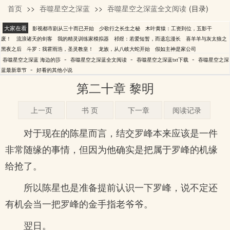
首页
>>
吞噬星空之深蓝
>>
吞噬星空之深蓝全文阅读
(目录)
海边的莎
大家在看
影视都市剧从三十而已开始
少歌行之长生之秘
木叶黄猿：工资到位，五影干
废！
流浪诸天的剑客
我的精灵训练家模拟器
祁煜：若爱短暂，而遗忘漫长
喜羊羊与灰太狼之
黑夜之后
斗罗：我霍雨浩，圣灵教皇！
龙族，从八岐大蛇开始
假如主神是家公司
-
-
-
吞噬星空之深蓝 海边的莎
吞噬星空之深蓝全文阅读
吞噬星空之深蓝txt下载
吞噬星空之深
-
蓝最新章节
好看的其他小说
第二十章 黎明
上一页
书 页
下一章
阅读记录
对于现在的陈星而言，结交罗峰本来应该是一件
非常随缘的事情，但因为他确实是把属于罗峰的机缘
给抢了。
所以陈星也是准备提前认识一下罗峰，说不定还
有机会当一把罗峰的金手指老爷爷。
翌日。