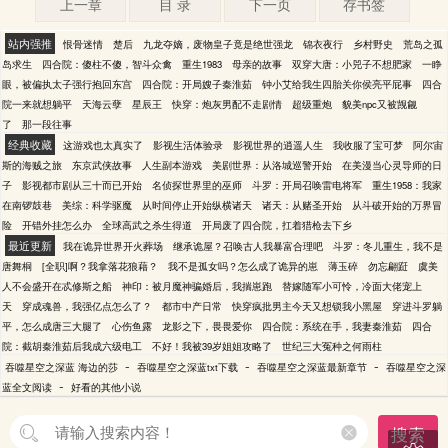
上一章
目 录
下一页
存书签
站内强推
恨骨迷情
楚后
九龙夺嫡，废物皇子竟是绝世强龙
锦衣夜行
乡村野史
荒岛之孤
岛求生
四合院：傻柱不傻，智斗众禽
重生1983
母亲的故事
双穿大唐：小兕子不想肥家
一睁
眼，被偏执太子强行抱回东宫
四合院：开局嫂子秦淮茹
钟小艾给我生四胎关你侯亮平屁事
四合
院一来就想躺平
天海云孽
星辰王
快穿：炮灰男配不走剧情
超级重炮
貌美npc又被觊觎
了
那一段往事
经典收藏
这游戏也太真实了
影视生活体验录
影视世界的逍遥人生
我收服了宝可梦
阿尔宙
斯的海贼之旅
东京武侠故事
人生副本游戏
美剧世界：从洛城巡警开始
在美漫当心灵导师的日
子
影视都市剧从三十而已开始
名侦探世界里的巫师
斗罗：开局召唤雷电将军
重生1958：我家
在南锣鼓巷
美综：科学驱魔
从时间停止开始纵横诸天
诸天：从赌圣开始
从斗破开始的万界冒
险
开错外挂怎么办
全球高武之杀生得道
开局废了四合院，扛着猎枪去下乡
最近更新
我在诡异世界开火葬场
继承诡屋？召唤古人我暴富合理吧
斗罗：冬儿重生，我不是
唐舞桐
[全职]啊？我拿落花狼藉？
我不是孤女吗？怎么成了诡异的崽
薄玉碎
勿忘翩跹
虞美
人不会盛开在忒修斯之船
神印：被月魔神骗婚后，我揣崽跑
替嫁随军小可怜，冷面大佬宠上
天
穿成魂兽，我强亿点怎么了？
都市中产日常
快穿疯批男主今天又想锁我小黑屋
穿进斗罗躺
平，怎么成唐三大腿了
心伤鱼露
龙影之下，畏畏爱你
四合院：系统在手，我妻秦淮茹
四合
院：截胡秦淮茹后我成六级电工
不好！我被39岁姐姐攻略了
世纪三大冤种之何雨柱
-
-
-
吞噬星空之深蓝 海边的莎
吞噬星空之深蓝txt下载
吞噬星空之深蓝最新章节
吞噬星空之深
-
蓝全文阅读
好看的其他小说
搜索