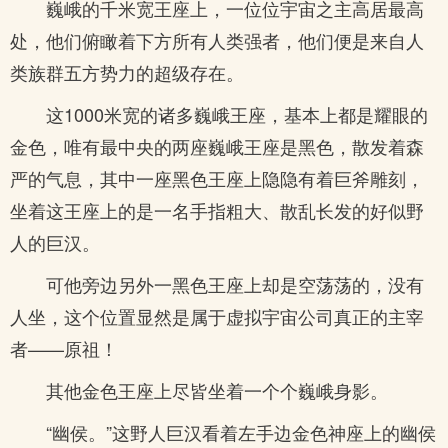
巍峨的千米宽王座上，一位位宇宙之主高居最高
处，他们俯瞰着下方所有人类强者，他们便是来自人
类族群五方势力的超级存在。
这1000米宽的诸多巍峨王座，基本上都是耀眼的
金色，唯有最中央的两座巍峨王座是黑色，散发着森
严的气息，其中一座黑色王座上隐隐有着巨斧雕刻，
坐着这王座上的是一名手指粗大、散乱长发的好似野
人的巨汉。
可他旁边另外一黑色王座上却是空荡荡的，没有
人坐，这个位置显然是属于虚拟宇宙公司真正的主宰
者——原祖！
其他金色王座上尽皆坐着一个个巍峨身影。
“幽侯。”这野人巨汉看着左手边金色神座上的幽侯