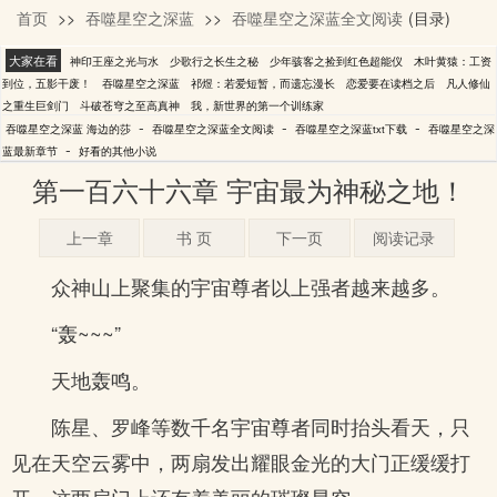
首页
>>
吞噬星空之深蓝
>>
吞噬星空之深蓝全文阅读
(目录)
海边的莎
大家在看
神印王座之光与水
少歌行之长生之秘
少年骇客之捡到红色超能仪
木叶黄猿：工资
到位，五影干废！
吞噬星空之深蓝
祁煜：若爱短暂，而遗忘漫长
恋爱要在读档之后
凡人修仙
之重生巨剑门
斗破苍穹之至高真神
我，新世界的第一个训练家
-
-
-
吞噬星空之深蓝 海边的莎
吞噬星空之深蓝全文阅读
吞噬星空之深蓝txt下载
吞噬星空之深
-
蓝最新章节
好看的其他小说
第一百六十六章 宇宙最为神秘之地！
上一章
书 页
下一页
阅读记录
众神山上聚集的宇宙尊者以上强者越来越多。
“轰~~~”
天地轰鸣。
陈星、罗峰等数千名宇宙尊者同时抬头看天，只
见在天空云雾中，两扇发出耀眼金光的大门正缓缓打