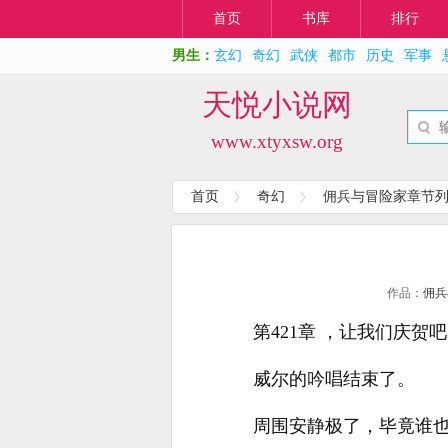
首页
书库
排行
男生：
玄幻
奇幻
武侠
都市
历史
军事
天悦小说网
www.xtyxsw.org
首页
奇幻
佣兵与冒险家章节
作品：
佣兵
第421章 ，让我们庆贺
威尔的吟唱结束了。
周围安静极了，毕竟谁