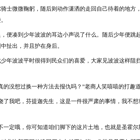
尔骑士微微鞠躬，随后则动作潇洒的走回自己待着的地方
碰。
促，便凑到少年波波的耳边小声说了什么。随后少年便跳
围中扯出，并且护在身后。
此少年波波平时很得到民众们的喜爱，大家见波波这样阻
真的没想过换一种方法去报仇吗？”老商人笑嘻嘻的打趣
“饶了我吧，芬提迦先生，这是一件很严肃的事情，我不想
不一定哦，你可知道咱们脚下的这片土地，也就是圣霍尔