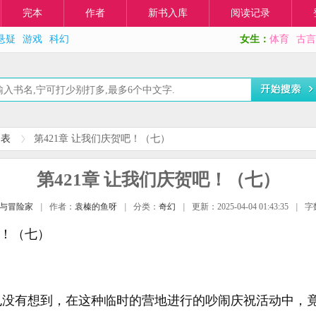
完本
作者
新书入库
阅读记录
悬疑
游戏
科幻
女生：
体育
古言
列表
第421章 让我们庆贺吧！（七）
第421章 让我们庆贺吧！（七）
与冒险家
|
作者：
袁榛的鱼呀
|
分类：
奇幻
|
更新：2025-04-04 01:43:35
|
字
吧！（七）
也没有想到，在这种临时的营地进行的吵闹庆祝活动中，