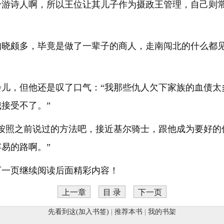
吟游诗人啊，所以王位让其儿子作为摄政王管理，自己则
知晓颇多，毕竟是做了一辈子的商人，走南闯北的什么都
会儿，但他还是叹了口气：“我那些仇人欠下家族的血债太
接受不了。”
还按照之前说过的方法吧，接近基尔骑士，跟他成为要好的
易的路啊。”
下一页继续阅读后面精彩内容！
上一章
目 录
下一页
先看到这(加入书签)
|
推荐本书
|
我的书架