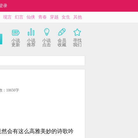
登录
现言
幻言
仙侠
青春
穿越
女生
其他
小说
小说
小说
会员
寻找
更新
推荐
点击
收藏
我们
数：10650字
竟然会有这么高雅美妙的诗歌吟