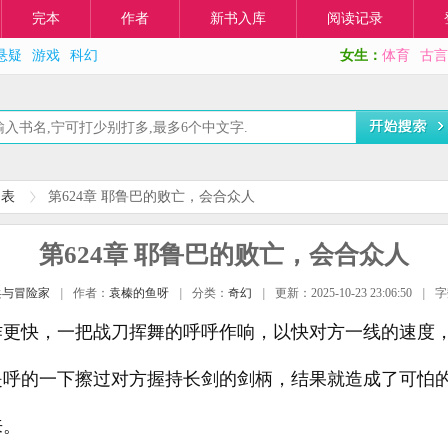
完本
作者
新书入库
阅读记录
悬疑
游戏
科幻
女生：
体育
古言
列表
第624章 耶鲁巴的败亡，会合众人
第624章 耶鲁巴的败亡，会合众人
兵与冒险家
|
作者：
袁榛的鱼呀
|
分类：
奇幻
|
更新：2025-10-23 23:06:50
|
字
作更快，一把战刀挥舞的呼呼作响，以快对方一线的速度
是呼的一下擦过对方握持长剑的剑柄，结果就造成了可怕
来。