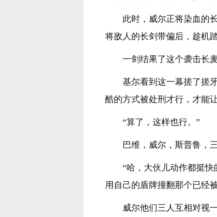
此时，威尔正将染血的
将敌人的长剑带偏后，趁机
一剑结果了这个袭击长
基尔看到这一幕搓了搓
酷的方式被处刑才行，才能
“算了，这样也行。”
巴维，威尔，斯普鲁，
“哈，大伙儿动作都挺快
用自己的盾牌撞翻那个已经
威尔他们三人互相对视