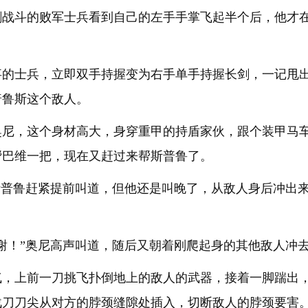
剑战斗的败军士兵看到自己的左手手掌飞起半个后，他才
事的士兵，立即双手持握变为右手单手持握长剑，一记甩
普鲁斯这个敌人。
奥尼，这个身材高大，身穿重甲的持盾家伙，跟个装甲马
帮巴维一把，现在又赶过来帮斯普鲁了。
斯普鲁赶紧提前叫道，但他还是叫晚了，从敌人身后冲出
谢！”奥尼高声叫道，随后又朝着刚爬起身的其他敌人冲
气，上前一刀挑飞扑倒地上的敌人的武器，接着一脚踹出
战刀刀尖从对方的脖颈缝隙处插入，切断敌人的脖颈要害