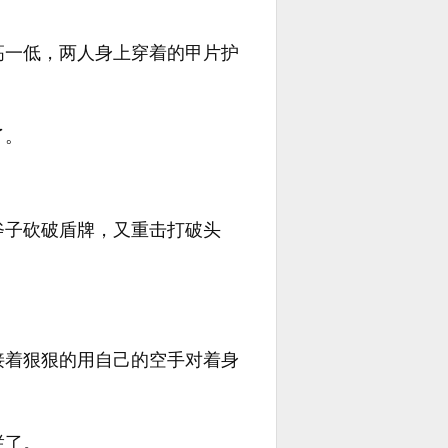
高一低，两人身上穿着的甲片护
了。
斧子砍破盾牌，又重击打破头
接着狠狠的用自己的空手对着身
烂了。