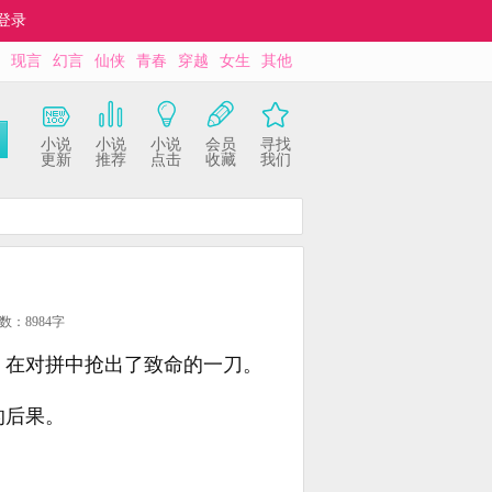
登录
现言
幻言
仙侠
青春
穿越
女生
其他
小说
小说
小说
会员
寻找
更新
推荐
点击
收藏
我们
数：8984字
，在对拼中抢出了致命的一刀。
的后果。