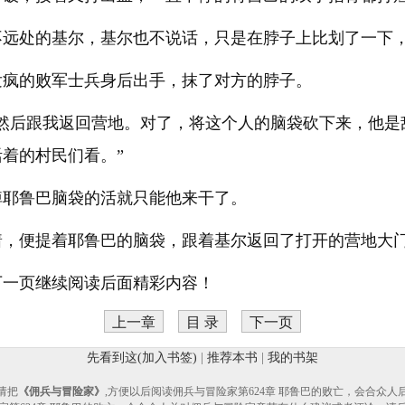
不远处的基尔，基尔也不说话，只是在脖子上比划了一下
发疯的败军士兵身后出手，抹了对方的脖子。
，然后跟我返回营地。对了，将这个人的脑袋砍下来，他是
着的村民们看。”
掉耶鲁巴脑袋的活就只能他来干了。
着，便提着耶鲁巴的脑袋，跟着基尔返回了打开的营地大
下一页继续阅读后面精彩内容！
上一章
目 录
下一页
先看到这(加入书签)
|
推荐本书
|
我的书架
请把
《佣兵与冒险家》
,方便以后阅读佣兵与冒险家第624章 耶鲁巴的败亡，会合众人