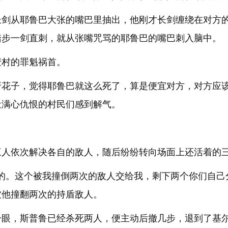
长剑从耶鲁巴大张的嘴巴里抽出，他刚才长剑缠绕在对方
踏步一剑直刺，就从张嘴咒骂的耶鲁巴的嘴巴刺入脑中。
麦村的罪魁祸首。
牙花子，觉得耶鲁巴就这么死了，算是便宜对方，对方应
让满心仇恨的村民们感到解气。
三人依次解决各自的敌人，随后纷纷转向场面上还活着的
的。这个被我撞倒两次的敌人交给我，剩下两个你们自己
被他撞翻两次的持盾敌人。
一眼，斯普鲁已经杀死两人，便主动后撤几步，退到了基