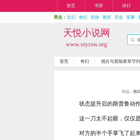
首页
书库
排行
男生：
玄幻
奇幻
武侠
都市
历史
军事
天悦小说网
www.xtyxsw.org
首页
奇幻
佣兵与冒险家章节
作品：
佣
状态提升后的斯普鲁动
这一刀太不起眼，仅仅
对方的半个手掌飞了起