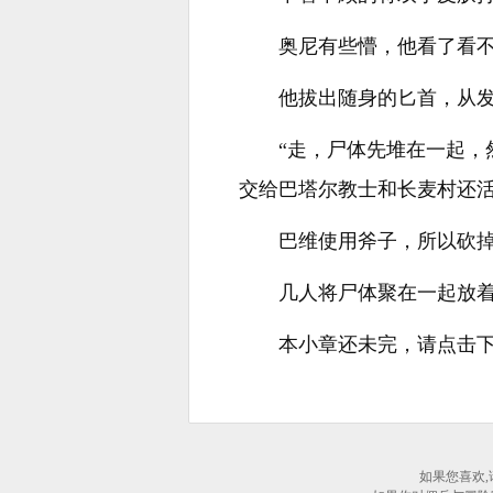
奥尼有些懵，他看了看
他拔出随身的匕首，从
“走，尸体先堆在一起
交给巴塔尔教士和长麦村还活
巴维使用斧子，所以砍
几人将尸体聚在一起放
本小章还未完，请点击
如果您喜欢,