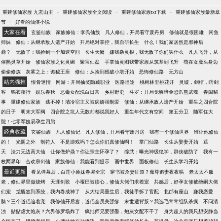
-
-
-
重建修仙家族 九玄山主
重建修仙家族全文阅读
重建修仙家族txt下载
重建修仙家族最新章
-
节
好看的仙侠小说
大家在看
玄鉴仙族
家族修仙：李氏仙族
凡人修仙，开局看守废丹房
修仙就是很困难
闲鱼
师妹
修仙：从继承敌人遗产开始
开局绝对掌控，我自研长生
什么！我们家居然是邪神后
裔？
无敌了：我捡到一个加速空间
长生天阙
嫌我杂灵根，我无敌了你们哭什么
凡人飞升，从
催熟灵草开始
修仙家族之化灵碗
聚宝仙盆
手掌仙灵图我带家族从筑基到飞升
苟在女魔头身边
偷偷修炼
灰雾之上：诡秘王座
修仙：从捡到残破小塔开始
恐怖修仙路
无方山
站内强推
恨骨迷情
网游：开局抽奖隐藏职业
医路坦途
桃树林里桃花开
灵墟，剑棺，瞎剑
客
锦衣夜行
娱乐春秋
恶毒女配洗白日常
乡村野史
斗罗：开局觉醒暗金恐爪熊武魂
春闺秘
事
重建修仙家族
逃不掉！清冷宿主又被病娇强制爱
修仙：从继承敌人遗产开始
重生之四合院
的日子
明末大军阀
四合院之坑人无数却都说我好人
重生年代文有空间
第五分卫
随军住大
院！七零军嫂易孕生四胎
经典收藏
玄鉴仙族
凡人修仙记
凡人修仙，开局看守废丹房
我有一个修仙世界
谁让他修仙
的！
光阴之外
制符人
不是游戏吗？怎么你们真修仙啊！
掌门仙路
长生从娶妻开始
遮
天
法力无边高大仙
让你做炉鼎？你让宗主怀孕了？
综武：曝光神级绝学，群侠破防了
我有一
枚两界印
合欢宗剑仙
家族修仙：我能看到提示
画中世界
面板修仙
长生从学习开始
最近更新
看见弹幕后，白莲小师妹卷哭全宗
穿书被杀妻证道？魔尊追妻夜夜哄
老太太不服
老，修仙界里做烧烤
天涯剑歌
小哑巴被读心，修仙大佬们求着宠
共感后，好孕女修被绝嗣大佬
们宠
觉醒签到系统，我内卷成神了
从大结局重生后，我徒手拆了官配
北邙有座山
嫌我恋爱
脑？三个道侣追着宠
我修仙开后宫，道侣全员美强惨
末世遭背叛？我选毛茸茸组队杀疯
不问清
浊
贴贴虐文炮灰？六界修罗场炸了
疯批师兄要强娶，炮灰女配不干了
身为超人的我只想安静当