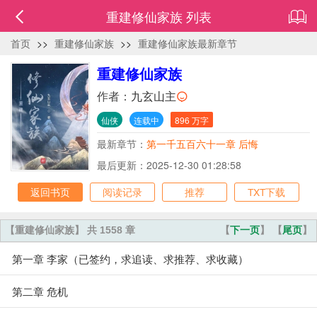
重建修仙家族 列表
首页
>>
重建修仙家族
>>
重建修仙家族最新章节
重建修仙家族
作者：
九玄山主
仙侠
连载中
896 万字
最新章节：
第一千五百六十一章 后悔
最后更新：2025-12-30 01:28:58
返回书页
阅读记录
推荐
TXT下载
【重建修仙家族】 共 1558 章
【
下一页
】 【
尾页
】
第一章 李家（已签约，求追读、求推荐、求收藏）
第二章 危机