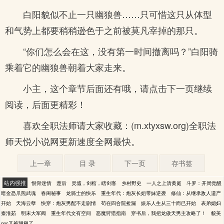
白阳貌似不止一只幽狼兽……只可惜这只从体型
和气势上都要稍稍逊色于之前被莫凡宰掉的那只。
“你们怎么会在这，没有第一时间撤离吗？”白阳骑
乘着它的幽狼兽朝着大家走来。
小主，这个章节后面还有哦，请点击下一页继续
阅读，后面更精彩！
喜欢全职法师请大家收藏：(m.xtyxsw.org)全职法
师天悦小说网更新速度全网最快。
上一章
目 录
下一页
存书签
站内强推
恨骨迷情
楚后
灵墟，剑棺，瞎剑客
乡村野史
一人之上清黄庭
斗罗：开局觉醒
暗金恐爪熊武魂
春闺秘事
龙骑士的快乐
重生年代：炮灰长姐带妹逆袭
修仙：从继承敌人遗产
开始
天海云孽
快穿：炮灰男配不走剧情
苟在四合院捡漏
娱乐人生从三十而已开始
表弟媳妇
秦淮茹
明末大军阀
重生年代文有空间
恶魔狩猎指南
穿书后，我把龙傲天男主攻略了！
貌美
npc又被觊觎了