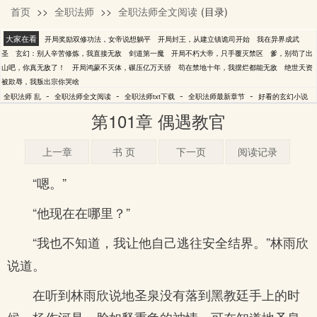
首页
>>
全职法师
>>
全职法师全文阅读
(目录)
乱
大家在看
开局奖励双修功法，女帝说想躺平
开局封王，从建立镇诡司开始
我在异界成武
圣
玄幻：别人辛苦修炼，我直接无敌
剑道第一魔
开局不朽大帝，只手覆灭禁区
爹，别苟了出
山吧，你真无敌了！
开局鸿蒙不灭体，碾压亿万天骄
苟在禁地十年，我摆烂都能无敌
绝世天资
被欺辱，我叛出宗你哭啥
-
-
-
-
全职法师 乱
全职法师全文阅读
全职法师txt下载
全职法师最新章节
好看的玄幻小说
第101章 偶遇教官
上一章
书 页
下一页
阅读记录
“嗯。”
“他现在在哪里？”
“我也不知道，我让他自己逃往安全结界。”林雨欣
说道。
在听到林雨欣说地圣泉没有落到黑教廷手上的时