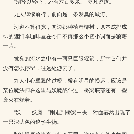
“别掉以轻心，还有六百多米。”莫凡说道。
九人继续前行，前面是一条发臭的城河。
河道不算很宽，两边都种植着柳树，原本成排成
排的遮阳伞咖啡屋在今日不再那么小资小调而是狼藉
一片。
发臭的河水之中有一两只巨眼猩鼠，所幸它们并
没有怎么停留，往远处游去了。
九人小心翼翼的过桥，桥有明显的损坏，应该是
某位魔法师在这里与妖魔战斗过，桥梁底部还有一些
废火在烧着。
“妖……妖魔！”刚走到桥梁中央，对面赫然出现了
一只深蓝色的狼形生物。