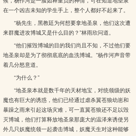
候，杨作河是一脸如释重负的神情，可在知道地圣泉
在一个凶吉未知的学生手上，整个人都好不起来了。
“杨先生，黑教廷为何想要拿地圣泉，他们这次遭
来群魔进攻博城又是什么目的？”林雨欣问道。
“他们摧毁博城的目的我们尚且不知，不过他们要
地圣泉却是为了彻彻底底的血洗博城。”杨作河声音带
着几分怒意道。
“为什么？”
“地圣泉本就是数千年的天材地宝，对统领级的妖
魔也有巨大的诱惑，他们已经通过虐杀翼苍狼幼崽和
暴躁之雨来引起这场灾难，可一直翼苍狼还不足以毁
灭博城，他们打算释放地圣泉那庞大的温泽来诱使另
外几只妖魔统领一起袭击博城，妖魔天生对这种能够