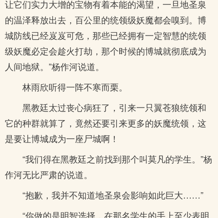
让它们实力大增的宝物有着本能的渴望，一旦地圣泉
的温泽释放出去，百公里的统领级妖魔都会嗅到。博
城防线已经岌岌可危，那些已经拥有一定智慧的统领
级妖魔必定会趁火打劫，那个时候的博城就彻底成为
人间地狱。”杨作河说道。
林雨欣听得一阵不寒而栗。
黑教廷太过丧心病狂了，引来一只翼苍狼统领和
它的种群就算了，竟然还要引来更多的妖魔统领，这
是要让博城成为一座尸城啊！
“我们得在黑教廷之前找到那个叫莫凡的学生。”杨
作河无比严肃的说道。
“抱歉，我并不知道地圣泉会影响如此巨大……”
“你做的是明智选择，在那名学生的手上至少表明