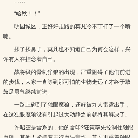
……
“哈秋！！”
明园城区，正好好走路的莫凡冷不丁打了一个喷
嚏。
揉了揉鼻子，莫凡也不知道自己为何会这样，兴
许有人在挂念着自己。
战将级的骨刺狰狼的出现，严重阻碍了他们前进
的步伐，大家一直等到那可怕的生物走远了才终于敢
鼓足勇气继续前进。
一路上碰到了独眼魔狼，还好被九人雷霆出手，
在这独眼魔狼没有引起过大动静之前就将其解决了。
许昭霆是雷系的，他的雷印?狂策率先控制住独眼
魔狼，其他人紧接着进行魔法轰炸，莫凡再乘着独眼