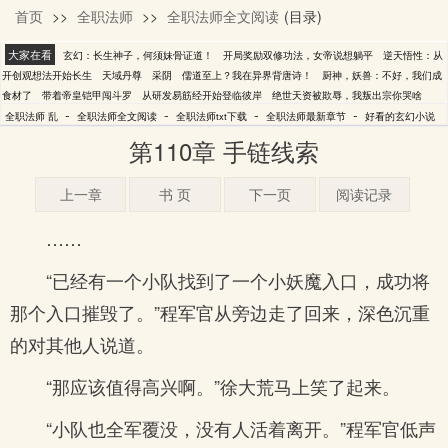
首页
>>
全职法师
>>
全职法师全文阅读
(目录)
乱
大家在看
玄幻：长生神子，何须妹骨证道！
开局奖励双修功法，女帝说想躺平
逆天悟性：从
开创观想法开始长生
天域丹尊
采阴
儒道至上？我在异界背唐诗！
厨神，妖兽：不好，我们成
食材了
带着帝皇铠甲闯斗罗
从研发易筋经开始登临彼岸
绝世天资被欺辱，我叛出宗你哭啥
-
-
-
-
全职法师 乱
全职法师全文阅读
全职法师txt下载
全职法师最新章节
好看的玄幻小说
第110章 手链线索
上一章
书 页
下一页
阅读记录
……
“已经有一个小队找到了一个小妖魔入口，成功将
那个入口摧毁了。”程军官从旁边走了回来，深色沉重
的对其他人说道。
“那应该值得高兴啊。”徐大荒马上笑了起来。
“小队也全军覆没，没有人活着离开。”程军官低声