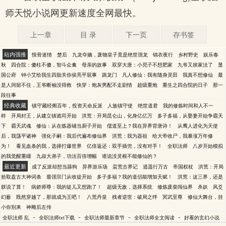
师天悦小说网更新速度全网最快。
上一章
目 录
下一页
存书签
站内强推
恨骨迷情
楚后
九龙夺嫡，废物皇子竟是绝世强龙
锦衣夜行
乡村野史
娱乐春
秋
四合院：傻柱不傻，智斗众禽
母亲的故事
双穿大唐：小兕子不想肥家
九爷又挨家法了
显
国公府
钟小艾给我生四胎关你侯亮平屁事
跳龙门
凡人修仙：我有随身灵田
我真不想修仙
最
是人间留不住，王爷断袖没得救
快穿：炮灰男配不走剧情
超级重炮
重生之四合院的日子
那一
段往事
经典收藏
镇守藏经阁百年，投资天命反派
人族镇守使
绝世道君
我的修炼时间和人不一
样
开局封王，从建立镇诡司开始
洪荒：开局昆仑山，化身亿亿万
多子多福，从娶妻开始争霸天
下
霸天武魂
修仙：从在炼器铺当厨子开始
儒道至上？我在异界背唐诗！
从鹰人进化为天使
后，我荡平诸神
强化子嗣：我后代遍布修仙界
洪荒：我为器祖
给大帝收尸，我暴涨万年修
为！
看见血条的我，选择打爆世界
亿倍返还：双手插兜，没有对手！
全职法师
八岁开始模拟
的我觉醒重瞳
九叔大弟子，功法百倍增幅
谁说没灵根不能修仙的？
最近更新
成了反派却想当舔狗
异界游乐场
蛮荒古界记
逍遥行万古
帝国权杖
洪荒：开局
拾取盘古大神词条
最强宗门从收徒开始
多子多福？我的道侣能增加天赋！
洪荒：这三界，还是
朕说了算！
病娇师尊：我的徒儿又想跑了！
超级无敌，选择系统
修炼废柴闯仙界
杀妖
风爻
幻薮
既然穿越了，那就成为王吧！
八荒丹皇
残者逆世：破局之绊
冥武至尊
修仙大舞台，挂
小你别来
神雕后左传
-
-
-
-
全职法师 乱
全职法师txt下载
全职法师最新章节
全职法师全文阅读
好看的玄幻小说