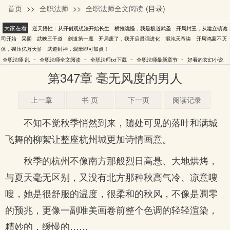
首页
>>
全职法师
>>
全职法师全文阅读
(目录)
乱
大家在看
逆天悟性：从开创观想法开始长生
横推诡怪，我是极道武圣
开局封王，从建立镇诡
司开始
采阴
武映三千道
剑道第一魔
开局废了，我开启最强进化
混沌天帝诀
开局鸿蒙不灭
体，碾压亿万天骄
武道封神，观摩即可加点！
-
-
-
-
全职法师 乱
全职法师全文阅读
全职法师txt下载
全职法师最新章节
好看的玄幻小说
第347章 毫无风度的男人
上一章
书 页
下一页
阅读记录
不知不觉秋季悄然到来，随处可见的落叶和满城
飞舞的柳絮让整座杭州城更加诗情画意。
秋季的杭州不像南方那般烈日高悬、大地烘烤，
与夏天毫无区别，又没有北方那种秋高气冷、凉意嗖
嗖，她是很舒服的温度，很柔和的秋风，不像是凋零
的预兆，更像一副唯美画卷前整个色调的轻轻渲染，
精妙的，缓慢的……