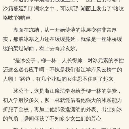
冷霜蔓延到了湖水之中，可以听到湖面上发出了“咯吱
咯吱”的响声。
湖面在冻结，从一开始薄薄的冰层变得非常厚
实，那股冰寒之力还在缓缓蔓延，就像是一座冰桥缓
缓的架过湖面，看上去奇异玄妙。
“是冰公子，柳一林，人长得帅，对冰元素的掌控
还这么遂心应手啊，不愧是我们浙江学府风云榜中的
人物！”路边，有几个花痴的女生忍不住叫了起来。
冰公子，这是浙江魔法学府给予柳一林的美赞，
初入学府没多久，柳一林就凭借着他强大的冰系能力
折服了全校，再加上他那俊逸潇洒的外表、出尘如冰
的气质，瞬间俘获了不知多少女生们的芳心。