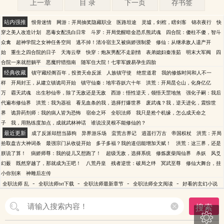
上一章
目 录
下一页
存书签
站内强推
恨骨迷情
网游：开局抽奖隐藏职业
医路坦途
灵墟，剑棺，瞎剑客
锦衣夜行
快
穿之美人改造计划
恶毒女配洗白日常
斗罗：开局觉醒暗金恐爪熊武魂
四合院：傻柱不傻，智斗
众禽
超神学院之女神任务空间
逃不掉！清冷宿主又被病娇强制爱
修仙：从继承敌人遗产开
始
重生之四合院的日子
天海云孽
快穿：炮灰男配不走剧情
表弟媳妇秦淮茹
明末大军阀
四
合院一来就想躺平
恶魔狩猎指南
随军住大院！七零军嫂易孕生四胎
经典收藏
镇守藏经阁百年，投资天命反派
人族镇守使
绝世道君
我的修炼时间和人不一
样
开局封王，从建立镇诡司开始
镇守仙秦：地牢吞妖六十年
洪荒：开局昆仑山，化身亿亿
万
霸天武魂
出生秒仙帝，除了无敌还是无敌
西游：悟性逆天，领悟天罡地煞
强化子嗣：我后
代遍布修仙界
洪荒：我为器祖
看见血条的我，选择打爆世界
废武魂？我，逆天进化，震惊世
界
诡异药剂师：我的病人皆为恐怖
宿命之环
全职法师
我只是抢个机缘，怎么成天命之
子
我，用熟练度加点，成就武林神话
谁说没灵根不能修仙的？
最近更新
成了反派却想当舔狗
异界游乐场
蛮荒古界记
逍遥行万古
帝国权杖
洪荒：开局
拾取盘古大神词条
最强宗门从收徒开始
多子多福？我的道侣能增加天赋！
洪荒：这三界，还是
朕说了算！
病娇师尊：我的徒儿又想跑了！
超级无敌，选择系统
修炼废柴闯仙界
杀妖
风爻
幻薮
既然穿越了，那就成为王吧！
八荒丹皇
残者逆世：破局之绊
冥武至尊
修仙大舞台，挂
小你别来
神雕后左传
-
-
-
-
全职法师 乱
全职法师txt下载
全职法师最新章节
全职法师全文阅读
好看的玄幻小说
搜索
