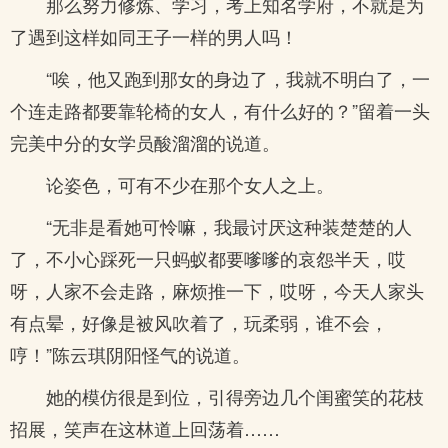
那么努力修炼、学习，考上知名学府，不就是为
了遇到这样如同王子一样的男人吗！
“唉，他又跑到那女的身边了，我就不明白了，一
个连走路都要靠轮椅的女人，有什么好的？”留着一头
完美中分的女学员酸溜溜的说道。
论姿色，可有不少在那个女人之上。
“无非是看她可怜嘛，我最讨厌这种装楚楚的人
了，不小心踩死一只蚂蚁都要嗲嗲的哀怨半天，哎
呀，人家不会走路，麻烦推一下，哎呀，今天人家头
有点晕，好像是被风吹着了，玩柔弱，谁不会，
哼！”陈云琪阴阳怪气的说道。
她的模仿很是到位，引得旁边几个闺蜜笑的花枝
招展，笑声在这林道上回荡着……