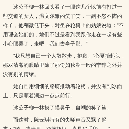
冰公子柳一林回头看了一眼这几个以前有打过一
些交道的女人，温文尔雅的笑了笑，一副不怒不恼的
样子，他稍微低下头，对坐在轮椅上的姑娘说道：“不
用理会她们的，她们不过是看到我跟你走在一起有些
小心眼罢了，走吧，我们去亭子那。”
“我只想自己一个人散散步，抱歉。”心夏抬起头，
那双清澈的眼睛里除了那份如秋湖一般的宁静之外并
没有别的情绪。
她自己用细细的胳膊推动着轮椅，并没有到冰面
上，只是顺着湖边一点点前行。
冰公子柳一林摸了摸鼻子，自嘲的笑了笑。
而这时，陈云琪特有的尖嗲声音又飘了起
来：“喲，装清高，欲擒故纵，真是好手段……”