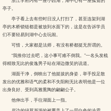
浙江学府内有一座小西湖，湖中心有一座孤耸的
亭子。
亭子看上去有些时日没人打扫了，甚至连架到湖
亭的木桥锁链都是被放到水面下的，这是在告诉学员
们不要轻易到湖中心去玩闹。
可惜，大家都是法师，有没有桥都挺无所谓的。
“我推你过去吧，这小事可难不倒我。”一名头发梳
得精致无比的俊逸男子站在湖边微笑的说道。
湖面干净，倒映出了他挺拔的身姿，举手投足散
发出的优雅和语气的柔和不失阳刚无比表明他是一位
出身良好、受到高雅熏陶的翩翩公子。
他伸出手，手往湖面上一指。
岸边的绿草渐渐的被覆盖上了一层白色的冷霜，