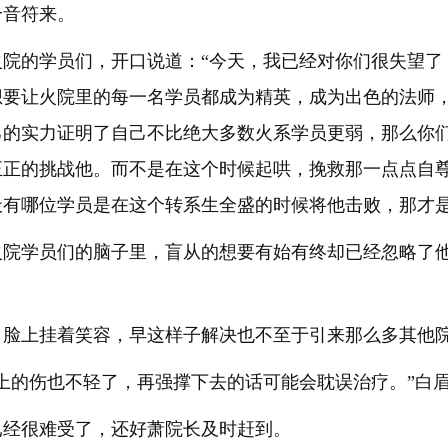
个音符来。
火院的学员们，开口说道：“今天，我已经对你们很失望了
想要让火院里的每一名学员都成为精英，成为出色的法师
己的实力证明了自己不比绝大多数火系学员更弱，那么你
正正的挑战他。而不是在这个时候起哄，挽救那一点点自
天有哪位学员是在这个转系生全盛的时候将他击败，那才是
火院学员们的脑子里，盲从的想要有始有终却已经忽略了
，脸上挂着笑容，早这样子解决也不至于引来那么多其他
上的伤也不轻了，再强撑下去的话可能会耽误治疗。”白
已经很难受了，还好萧院长及时赶到。