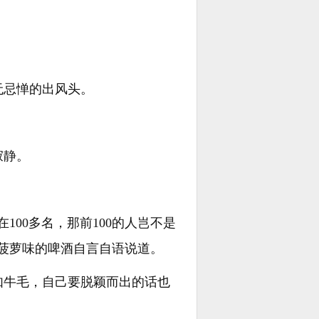
无忌惮的出风头。
寂静。
00多名，那前100的人岂不是
口菠萝味的啤酒自言自语说道。
如牛毛，自己要脱颖而出的话也