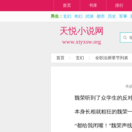
首页
书库
排行
男生：
玄幻
奇幻
武侠
都市
历史
军事
天悦小说网
www.xtyxsw.org
首页
玄幻
全职法师章节列表
作
魏荣听到了众学生的反
本身长相就粗狂的魏荣
“都给我闭嘴！”魏荣声