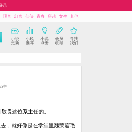
登录
现言
幻言
仙侠
青春
穿越
女生
其他
小说
小说
小说
会员
寻找
更新
推荐
点击
收藏
我们
22字
别敬畏这位系主任的。
过去，就好像是在学堂里魏荣眉毛