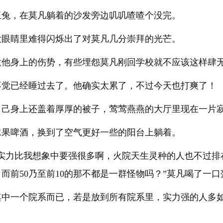
玉兔，在莫凡躺着的沙发旁边叽叽喳喳个没完。
大眼睛里难得闪烁出了对莫凡几分崇拜的光芒。
意他身上的伤势，有些埋怨莫凡刚回学校就不应该这样肆
不觉已经睡过去了。他确实太累了，不过今天也打爽了！
自己身上还盖着厚厚的被子，莺莺燕燕的大厅里现在一片
水果啤酒，换到了空气更好一些的阳台上躺着。
实力比我想象中要强很多啊，火院天生灵种的人也不过排在1
而前50乃至前10的那不都是一群怪物吗？”莫凡喝了一
其中一个院系而已，若是放到所有院系里，实力强的人多