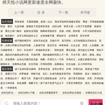
师天悦小说网更新速度全网最快。
上一章
目 录
下一章
存书签
站内强推
恨骨迷情
天幕刷视频，返现一点点
我在军校种田虐爆全星际
网游：开局抽奖隐藏
职业
楚后
九龙夺嫡，废物皇子竟是绝世强龙
全职法师
双穿大唐：小兕子不想肥家
医路坦
途
重生之将门毒后
超级农业强国
桃树林里桃花开
灵墟，剑棺，瞎剑客
斗罗大陆的怪兽武
魂
锦衣夜行
从军火商到战争之王
女神攻略手册
辉煌岁月
全球高考
惊天剑帝
经典收藏
镇守藏经阁百年，投资天命反派
厄难天书
逆天悟性：从开创观想法开始长生
巫
师：从骑士呼吸法开始肝经验
人族镇守使
新店开业：神兽神器，亿点点多
洪荒：人在截教，努
力就能变强！
玄幻：长生神子，何须妹骨证道！
绝世道君
重生巫族，我为盘古立神像
强化子
嗣，我的后代都是仙界大佬
天域丹尊
我的修炼时间和人不一样
万古不死，葬天，葬地，葬众
生
武道通神：从加点天赋开始无敌
神豪：开局日入一万块
开局封王，从建立镇诡司开始
系统
赋我长生，活着终会无敌
长生苟道：开局吹唢呐，送葬修仙
长生仙族，从小符师开始
最近更新
成了反派却想当舔狗
异界游乐场
蛮荒古界记
封神：拜师元始，我竟成了周武
王
逍遥行万古
武界修道
神级卡徒
玄幻：从成为家族灵兽开始
帝国权杖
逆女！他镇压大
凶，你逐他出宗？
聚灵飞升
穿越斗罗之擂鼓瓮金锤
太平令
娘子真不是蛇妖
洪荒：开局拾取
盘古大神词条
兽血沸腾
独断万古！座下弟子皆是气运之子
大荒玄穹彝荒录
混沌：创世神的偏
宠
一剑斩春风
-
-
-
-
全职法师 乱
全职法师txt下载
全职法师最新章节
全职法师全文阅读
好看的玄幻小说
搜索