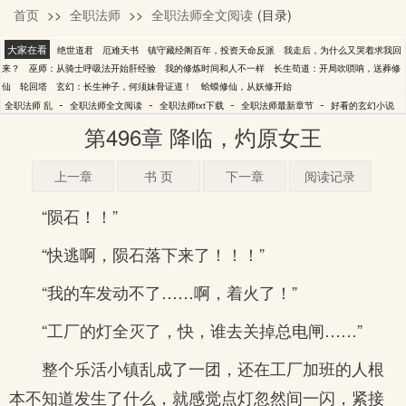
首页
>>
全职法师
>>
全职法师全文阅读
(目录)
乱
大家在看
绝世道君
厄难天书
镇守藏经阁百年，投资天命反派
我走后，为什么又哭着求我回
来？
巫师：从骑士呼吸法开始肝经验
我的修炼时间和人不一样
长生苟道：开局吹唢呐，送葬修
仙
轮回塔
玄幻：长生神子，何须妹骨证道！
蛤蟆修仙，从妖修开始
-
-
-
-
全职法师 乱
全职法师全文阅读
全职法师txt下载
全职法师最新章节
好看的玄幻小说
第496章 降临，灼原女王
上一章
书 页
下一章
阅读记录
“陨石！！”
“快逃啊，陨石落下来了！！！”
“我的车发动不了……啊，着火了！”
“工厂的灯全灭了，快，谁去关掉总电闸……”
整个乐活小镇乱成了一团，还在工厂加班的人根
本不知道发生了什么，就感觉点灯忽然间一闪，紧接