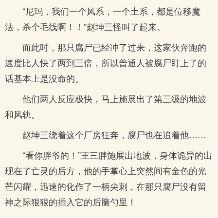
“尼玛，我们一个风系，一个土系，都是位移魔
法，杀个毛线啊！！”赵坤三怪叫了起来。
而此时，那只腐尸已经冲了过来，这家伙奔跑的
速度比人快了两到三倍，所以普通人被腐尸盯上了的
话基本上是没命的。
他们两人反应极快，马上施展出了第三级的地波
和风轨。
赵坤三绕着这个厂房狂奔，腐尸也在追着他……
“看你胖爷的！”王三胖施展出地波，身体诡异的出
现在了亡灵的后方，他的手掌心上突然间有金色的光
芒闪耀，迅速的化作了一柄尖刺，在那只腐尸没有留
神之际狠狠的插入它的后脑勺里！