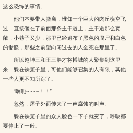
这么恐怖的事情。
他们本要带人撤离，谁知一个巨大的肉丘横空飞
过，直接砸在了前面那条主干道上，主干道那么宽
敞，小巷子又少，那里已经遍布了黑色的腐尸和白色
的骷髅，那些之前望向闯过去的人全死在那里了。
所以赵坤三和王三胖才将博城的人聚集到这里
来，躲在铁笼子里，可他们能够召集的人有限，其他
一些人更不知所踪了。
“啊呃~~~~！！”
忽然，屋子外面传来了一声腐蚀的叫声。
躲在铁笼子里的众人脸色一下子就变了，呼吸都
要停止了一般。