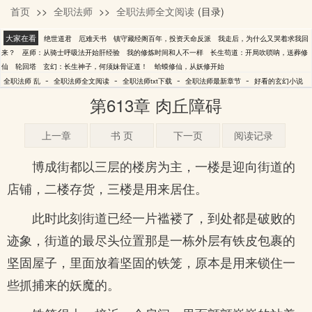
首页
>>
全职法师
>>
全职法师全文阅读
(目录)
乱
大家在看
绝世道君
厄难天书
镇守藏经阁百年，投资天命反派
我走后，为什么又哭着求我回
来？
巫师：从骑士呼吸法开始肝经验
我的修炼时间和人不一样
长生苟道：开局吹唢呐，送葬修
仙
轮回塔
玄幻：长生神子，何须妹骨证道！
蛤蟆修仙，从妖修开始
-
-
-
-
全职法师 乱
全职法师全文阅读
全职法师txt下载
全职法师最新章节
好看的玄幻小说
第613章 肉丘障碍
上一章
书 页
下一页
阅读记录
博成街都以三层的楼房为主，一楼是迎向街道的
店铺，二楼存货，三楼是用来居住。
此时此刻街道已经一片褴褛了，到处都是破败的
迹象，街道的最尽头位置那是一栋外层有铁皮包裹的
坚固屋子，里面放着坚固的铁笼，原本是用来锁住一
些抓捕来的妖魔的。