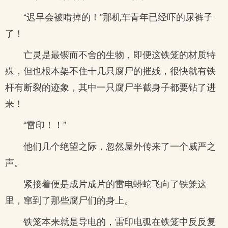
“迟早会被啃掉的！”那机车青年已经吓的尿裤子
了！
亡灵是最锲而不舍的生物，即便这铁笼的材质特
殊，但也根本架不住十几只腐尸的摧残，很快就有铁
杆有断裂的迹象，其中一只腐尸半截身子都要钻了进
来！
“雷印！！”
他们几个绝望之际，忽然屋外传来了一个威严之
声。
紧接着便是成片成片的雷电蟒蛇飞向了铁笼这
里，窜到了那些腐尸们的身上。
铁笼本来就是导电的，雷印电弧在铁笼中反反复