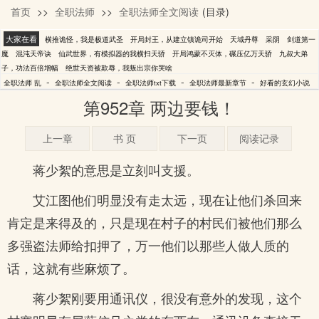
首页
>>
全职法师
>>
全职法师全文阅读
(目录)
乱
大家在看
横推诡怪，我是极道武圣
开局封王，从建立镇诡司开始
天域丹尊
采阴
剑道第一
魔
混沌天帝诀
仙武世界，有模拟器的我横扫天骄
开局鸿蒙不灭体，碾压亿万天骄
九叔大弟
子，功法百倍增幅
绝世天资被欺辱，我叛出宗你哭啥
-
-
-
-
全职法师 乱
全职法师全文阅读
全职法师txt下载
全职法师最新章节
好看的玄幻小说
第952章 两边要钱！
上一章
书 页
下一页
阅读记录
蒋少絮的意思是立刻叫支援。
艾江图他们明显没有走太远，现在让他们杀回来
肯定是来得及的，只是现在村子的村民们被他们那么
多强盗法师给扣押了，万一他们以那些人做人质的
话，这就有些麻烦了。
蒋少絮刚要用通讯仪，很没有意外的发现，这个