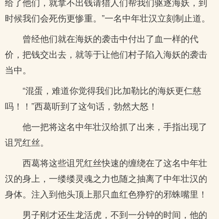
给了他们，就拿不出钱请猎人们帮我们驱逐海妖，到
时候我们会死伤更惨重。”一名中年壮汉立刻制止道。
曾经他们就在海妖的袭击中付出了血一样的代
价，把钱交出去，就等于让他们村子陷入海妖的袭击
当中。
“混蛋，难道你觉得我们比加勒比的海妖更仁慈
吗！！”西葛听到了这句话，勃然大怒！
他一把将这名中年壮汉给抓了出来，手指出现了
诅咒红丝。
西葛将这些诅咒红丝快速的缠绕在了这名中年壮
汉的身上，一缕缕灵魂之力也随之抽离了中年壮汉的
身体。注入到他头顶上那只血红色狰狞的邪蛛嘴里！
男子刚才还生龙活虎，不到一分钟的时间，他的