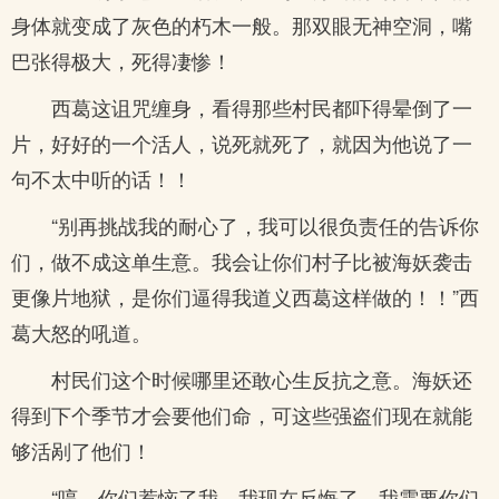
身体就变成了灰色的朽木一般。那双眼无神空洞，嘴
巴张得极大，死得凄惨！
西葛这诅咒缠身，看得那些村民都吓得晕倒了一
片，好好的一个活人，说死就死了，就因为他说了一
句不太中听的话！！
“别再挑战我的耐心了，我可以很负责任的告诉你
们，做不成这单生意。我会让你们村子比被海妖袭击
更像片地狱，是你们逼得我道义西葛这样做的！！”西
葛大怒的吼道。
村民们这个时候哪里还敢心生反抗之意。海妖还
得到下个季节才会要他们命，可这些强盗们现在就能
够活剐了他们！
“哼。你们惹恼了我，我现在反悔了，我需要你们