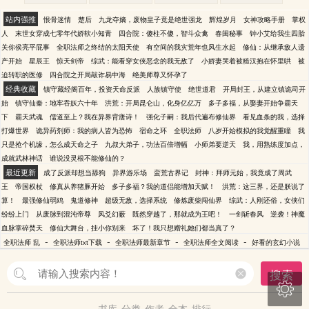
站内强推
恨骨迷情
楚后
九龙夺嫡，废物皇子竟是绝世强龙
辉煌岁月
女神攻略手册
掌权
人
末世女穿成七零年代娇软小知青
四合院：傻柱不傻，智斗众禽
春闺秘事
钟小艾给我生四胎
关你侯亮平屁事
全职法师之终结的太阳天使
有空间的我灾荒年也风生水起
修仙：从继承敌人遗
产开始
星辰王
惊天剑帝
综武：能看穿女侠恶念的我无敌了
小娇妻哭着被糙汉抱在怀里哄
被
迫转职的医修
四合院之开局敲诈易中海
绝美师尊又怀孕了
经典收藏
镇守藏经阁百年，投资天命反派
人族镇守使
绝世道君
开局封王，从建立镇诡司开
始
镇守仙秦：地牢吞妖六十年
洪荒：开局昆仑山，化身亿亿万
多子多福，从娶妻开始争霸天
下
霸天武魂
儒道至上？我在异界背唐诗！
强化子嗣：我后代遍布修仙界
看见血条的我，选择
打爆世界
诡异药剂师：我的病人皆为恐怖
宿命之环
全职法师
八岁开始模拟的我觉醒重瞳
我
只是抢个机缘，怎么成天命之子
九叔大弟子，功法百倍增幅
小师弟要逆天
我，用熟练度加点，
成就武林神话
谁说没灵根不能修仙的？
最近更新
成了反派却想当舔狗
异界游乐场
蛮荒古界记
封神：拜师元始，我竟成了周武
王
帝国权杖
修真从养猪豚开始
多子多福？我的道侣能增加天赋！
洪荒：这三界，还是朕说了
算！
最强修仙弱鸡
鬼道修神
超级无敌，选择系统
修炼废柴闯仙界
综武：人刚还俗，女侠们
纷纷上门
从废脉到混沌帝尊
风爻幻薮
既然穿越了，那就成为王吧！
一剑斩春风
逆袭！神魔
血脉掌碎焚天
修仙大舞台，挂小你别来
坏了！我只想赠礼她们都当真了？
-
-
-
-
全职法师 乱
全职法师txt下载
全职法师最新章节
全职法师全文阅读
好看的玄幻小说
搜索

书库
分类
作者
全本
排行