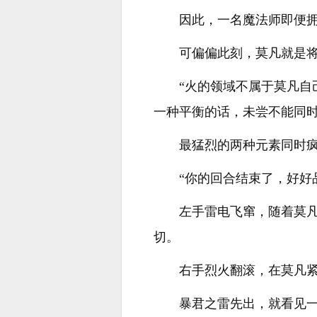
因此，一名魔法师即便
可偏偏此刻，莫凡就是
“火的领域不属于莫凡
一种平衡的话，未尝不能同时
最猛烈的两种元素同时
“你的回合结束了，好好
左手雷电飞窜，随着莫
切。
右手烈火翻滚，在莫凡
暴君之雷先出，就看见