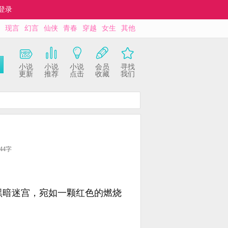
登录
现言
幻言
仙侠
青春
穿越
女生
其他
小说
小说
小说
会员
寻找
更新
推荐
点击
收藏
我们
44字
黑暗迷宫，宛如一颗红色的燃烧