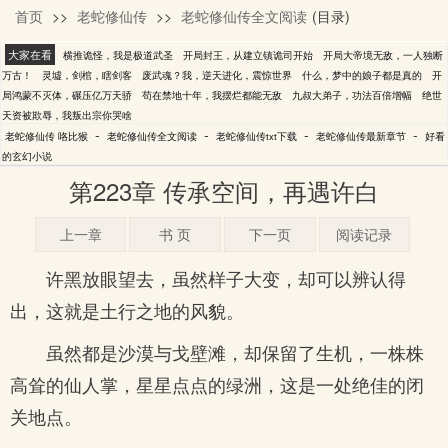
首页
>>
老蛇修仙传
>>
老蛇修仙传全文阅读
(目录)
咯比猴
大家在看
横推诡怪，我是极道武圣
开局封王，从建立镇诡司开始
开局大帝境无敌，一人独断
万古！
灵墟，剑棺，瞎剑客
废武魂？我，逆天进化，震惊世界
什么，梦中的娘子都是真的
开
局鸿蒙不灭体，碾压亿万天骄
苟在禁地十年，我摆烂都能无敌
九叔大弟子，功法百倍增幅
绝世
天资被欺辱，我叛出宗你哭啥
-
-
-
-
老蛇修仙传 咯比猴
老蛇修仙传全文阅读
老蛇修仙传txt下载
老蛇修仙传最新章节
好看
的玄幻小说
第223章 传承空间，再遇许白
上一章
书 页
下一页
阅读记录
许黑放眼望去，虽然样子大变，却可以辨认得
出，这就是土行之地的风貌。
虽然都是沙漠与戈壁滩，却保留了生机，一株株
高耸的仙人掌，星星点点的绿洲，这是一处绝佳的闭
关地点。