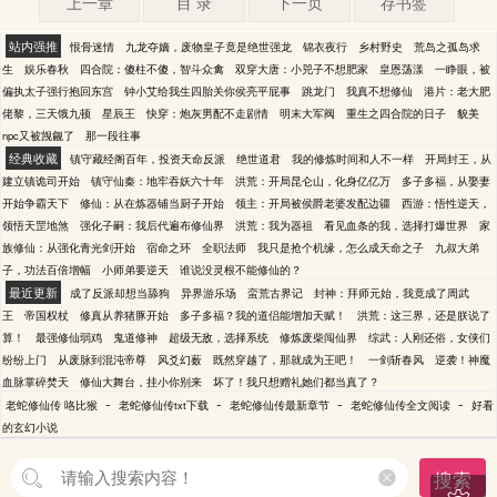
上一章
目 录
下一页
存书签
站内强推
恨骨迷情
九龙夺嫡，废物皇子竟是绝世强龙
锦衣夜行
乡村野史
荒岛之孤岛求
生
娱乐春秋
四合院：傻柱不傻，智斗众禽
双穿大唐：小兕子不想肥家
皇恩荡漾
一睁眼，被
偏执太子强行抱回东宫
钟小艾给我生四胎关你侯亮平屁事
跳龙门
我真不想修仙
港片：老大肥
佬黎，三天饿九顿
星辰王
快穿：炮灰男配不走剧情
明末大军阀
重生之四合院的日子
貌美
npc又被觊觎了
那一段往事
经典收藏
镇守藏经阁百年，投资天命反派
绝世道君
我的修炼时间和人不一样
开局封王，从
建立镇诡司开始
镇守仙秦：地牢吞妖六十年
洪荒：开局昆仑山，化身亿亿万
多子多福，从娶妻
开始争霸天下
修仙：从在炼器铺当厨子开始
领主：开局被侯爵老婆发配边疆
西游：悟性逆天，
领悟天罡地煞
强化子嗣：我后代遍布修仙界
洪荒：我为器祖
看见血条的我，选择打爆世界
家
族修仙：从强化青光剑开始
宿命之环
全职法师
我只是抢个机缘，怎么成天命之子
九叔大弟
子，功法百倍增幅
小师弟要逆天
谁说没灵根不能修仙的？
最近更新
成了反派却想当舔狗
异界游乐场
蛮荒古界记
封神：拜师元始，我竟成了周武
王
帝国权杖
修真从养猪豚开始
多子多福？我的道侣能增加天赋！
洪荒：这三界，还是朕说了
算！
最强修仙弱鸡
鬼道修神
超级无敌，选择系统
修炼废柴闯仙界
综武：人刚还俗，女侠们
纷纷上门
从废脉到混沌帝尊
风爻幻薮
既然穿越了，那就成为王吧！
一剑斩春风
逆袭！神魔
血脉掌碎焚天
修仙大舞台，挂小你别来
坏了！我只想赠礼她们都当真了？
-
-
-
-
老蛇修仙传 咯比猴
老蛇修仙传txt下载
老蛇修仙传最新章节
老蛇修仙传全文阅读
好看
的玄幻小说
搜索