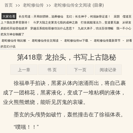
首页
>>
老蛇修仙传
>>
老蛇修仙传全文阅读
(目录)
咯比猴
大家在看
长生苟道：开局吹唢呐，送葬修仙
玄幻：长生神子，何须妹骨证道！
采阴
儒道至
上？我在异界背唐诗！
斗罗大陆之史莱克七怪的成神之路
打坐就能涨法力，贫道要无敌
从研发
易筋经开始登临彼岸
穿越后系统给双修功法什么意思？
九叔大弟子，功法百倍增幅
我一不小心
把东方神全唤醒了
-
-
-
-
老蛇修仙传 咯比猴
老蛇修仙传全文阅读
老蛇修仙传txt下载
老蛇修仙传最新章节
好看
的玄幻小说
第418章 龙抬头，书写上古隐秘
上一章
书 页
下一页
阅读记录
徐福单手掐诀，黑雾从体内汹涌而出，将自己裹
成了一团棉花，黑雾液化，变成了一堆粘稠的液体，
业火熊熊燃烧，能听见厉鬼的哀嚎。
墨玄的头颅势如破竹，轰然撞击在了徐福体表。
“噗嗤！！”