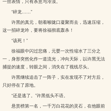
一丝表情，只有杀意与冷漠。
“碎龙……”
许黑的真元，朝着喉咙口凝聚而去，迅速压缩，
这一招碎龙吟，要将徐福彻底轰杀！
“该死！”
徐福眼中闪过悲痛，元婴一次性缩水了三分之
一，身形突然化作一道流光，冲向天际，以许黑无法
捕捉的速度，转眼之间，消失在了视线尽头。
许黑继续追击了一阵子，实在发现不了对方后，
只好停在了原地。
“还是逃了。”许黑低头不语。
悬赏榜第一名，一千万白花花的灵石，在他眼前