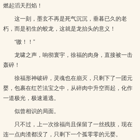
燃起滔天烈焰！
这一刻，墨玄不再是死气沉沉，垂暮已久的老
朽，而是初生的蛟龙，这就是龙抬头的意义！
“嗷！！”
龙啸之声，响彻寰宇，徐福的肉身，直接被一击
轰碎！
徐福形神破碎，灵魂也在崩灭，只剩下了一团元
婴，包裹在红芒法宝之中，从碎肉中升空而起，化作
一道极光，极速遁逃。
似曾相识的局面。
只不过，上一次徐福尚且保留了一丝残肢，现在
连一点肉渣都没了，只剩下一个孤零零的元婴。