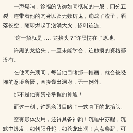
一声爆响，徐福的防御如同纸糊的一般，四分五
裂，连带着他的肉身以及无数厉鬼，崩成了渣子，洒
落长空，随即燃起了汹涌大火，惨叫连连。
“这一招就是……龙抬头？”许黑愣在了原地。
许黑的龙抬头，一直未能学会，连触摸的资格都
没有。
在他闭关期间，每当他目睹那一幅画，就会被恐
怖的意境所慑，直接轰出洞府，无一例外。
那不是他有资格掌握的神通！
而这一刻，许黑亲眼目睹了一式真正的龙抬头。
空有形体没用，还得具备神韵！沉睡中苏醒，沉
默中爆发，如朝阳升起，如苍龙出洞！点点柴薪，可