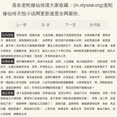
喜欢老蛇修仙传请大家收藏：(m.xtyxsw.org)老蛇
修仙传天悦小说网更新速度全网最快。
上一章
目 录
下一页
存书签
站内强推
恨骨迷情
医路坦途
九龙夺嫡，废物皇子竟是绝世强龙
女神攻略手册
辉煌岁
月
极寒末世，我有随身安全屋！
乡村野史
糙汉猎户的替嫁小夫郎
乡村荒唐往事
皇恩荡
漾
逃不掉！清冷宿主又被病娇强制爱
重生之四合院的日子
四合院：傻柱不傻，智斗众禽
龙骑
士的快乐
日暮醉归途
第五分卫
娱乐人生从三十而已开始
ABO校草说要追校霸当老婆
佣兵大
佬的精神状态有亿点不稳定
四合院：开局到街道办工作
经典收藏
镇守藏经阁百年，投资天命反派
洪荒：人在截教，努力就能变强！
绝世道君
开局
封王，从建立镇诡司开始
洪荒：开局昆仑山，化身亿亿万
多子多福，从娶妻开始争霸天下
霸天
武魂
修仙：从在炼器铺当厨子开始
儒道至上？我在异界背唐诗！
西游：悟性逆天，领悟天罡地
煞
洪荒：我为器祖
看见血条的我，选择打爆世界
亿倍返还：双手插兜，没有对手！
诡异药剂
师：我的病人皆为恐怖
全职法师
八岁开始模拟的我觉醒重瞳
小师弟要逆天
我，用熟练度加
点，成就武林神话
玄幻：开局百亿倍增幅的我无敌了
谁说没灵根不能修仙的？
最近更新
成了反派却想当舔狗
异界游乐场
蛮荒古界记
逍遥行万古
帝国权杖
洪荒：开局
拾取盘古大神词条
最强宗门从收徒开始
多子多福？我的道侣能增加天赋！
洪荒：这三界，还是
朕说了算！
病娇师尊：我的徒儿又想跑了！
超级无敌，选择系统
修炼废柴闯仙界
杀妖
风爻
幻薮
既然穿越了，那就成为王吧！
八荒丹皇
残者逆世：破局之绊
冥武至尊
修仙大舞台，挂
小你别来
神雕后左传