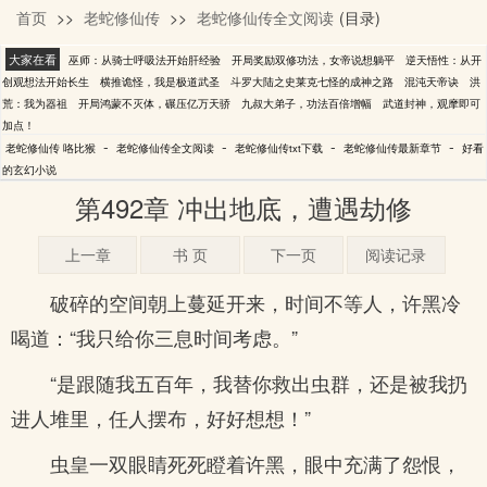
首页
>>
老蛇修仙传
>>
老蛇修仙传全文阅读
(目录)
咯比猴
大家在看
巫师：从骑士呼吸法开始肝经验
开局奖励双修功法，女帝说想躺平
逆天悟性：从开
创观想法开始长生
横推诡怪，我是极道武圣
斗罗大陆之史莱克七怪的成神之路
混沌天帝诀
洪
荒：我为器祖
开局鸿蒙不灭体，碾压亿万天骄
九叔大弟子，功法百倍增幅
武道封神，观摩即可
加点！
-
-
-
-
老蛇修仙传 咯比猴
老蛇修仙传全文阅读
老蛇修仙传txt下载
老蛇修仙传最新章节
好看
的玄幻小说
第492章 冲出地底，遭遇劫修
上一章
书 页
下一页
阅读记录
破碎的空间朝上蔓延开来，时间不等人，许黑冷
喝道：“我只给你三息时间考虑。”
“是跟随我五百年，我替你救出虫群，还是被我扔
进人堆里，任人摆布，好好想想！”
虫皇一双眼睛死死瞪着许黑，眼中充满了怨恨，