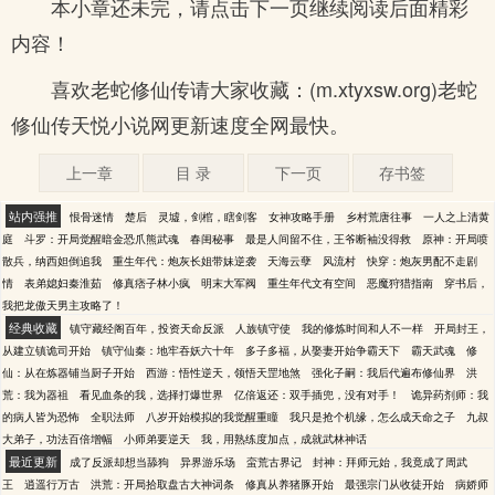
本小章还未完，请点击下一页继续阅读后面精彩
内容！
喜欢老蛇修仙传请大家收藏：(m.xtyxsw.org)老蛇
修仙传天悦小说网更新速度全网最快。
上一章
目 录
下一页
存书签
站内强推
恨骨迷情
楚后
灵墟，剑棺，瞎剑客
女神攻略手册
乡村荒唐往事
一人之上清黄
庭
斗罗：开局觉醒暗金恐爪熊武魂
春闺秘事
最是人间留不住，王爷断袖没得救
原神：开局喷
散兵，纳西妲倒追我
重生年代：炮灰长姐带妹逆袭
天海云孽
风流村
快穿：炮灰男配不走剧
情
表弟媳妇秦淮茹
修真痞子林小疯
明末大军阀
重生年代文有空间
恶魔狩猎指南
穿书后，
我把龙傲天男主攻略了！
经典收藏
镇守藏经阁百年，投资天命反派
人族镇守使
我的修炼时间和人不一样
开局封王，
从建立镇诡司开始
镇守仙秦：地牢吞妖六十年
多子多福，从娶妻开始争霸天下
霸天武魂
修
仙：从在炼器铺当厨子开始
西游：悟性逆天，领悟天罡地煞
强化子嗣：我后代遍布修仙界
洪
荒：我为器祖
看见血条的我，选择打爆世界
亿倍返还：双手插兜，没有对手！
诡异药剂师：我
的病人皆为恐怖
全职法师
八岁开始模拟的我觉醒重瞳
我只是抢个机缘，怎么成天命之子
九叔
大弟子，功法百倍增幅
小师弟要逆天
我，用熟练度加点，成就武林神话
最近更新
成了反派却想当舔狗
异界游乐场
蛮荒古界记
封神：拜师元始，我竟成了周武
王
逍遥行万古
洪荒：开局拾取盘古大神词条
修真从养猪豚开始
最强宗门从收徒开始
病娇师