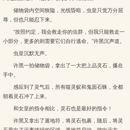
储物袋内空间狭隘，光线昏暗，虫皇只觉万分屈
辱，但也只能忍下来。
“按照约定，我会救走你的虫群，但我只能救走一
小部分，更多的则需要它们自行逃命。”许黑沉声道。
虫皇沉默无声。
许黑一拍储物袋，拿出了一大把上品灵石，攥在
手中。
感应到了灵气后，所有噬灵蚁和鬼面石蛛，全都
朝着灵石冲了上来。
和女皇的指令相比，灵石也是最好的指令！
许黑又拿出了遁地符，将灵石包裹，随后，将灵
石甩向了远离破碎的区域，遁地符启动，驶向远方。