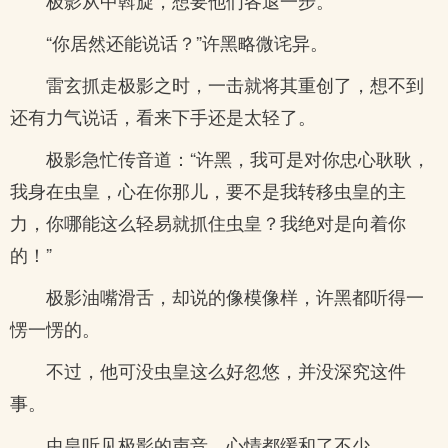
极影从中斡旋，想要他们各退一步。
“你居然还能说话？”许黑略微诧异。
雷玄抓走极影之时，一击就将其重创了，想不到
还有力气说话，看来下手还是太轻了。
极影急忙传音道：“许黑，我可是对你忠心耿耿，
我身在虫皇，心在你那儿，要不是我转移虫皇的主
力，你哪能这么轻易就抓住虫皇？我绝对是向着你
的！”
极影油嘴滑舌，却说的像模像样，许黑都听得一
愣一愣的。
不过，他可没虫皇这么好忽悠，并没深究这件
事。
虫皇听见极影的声音，心情都缓和了不少。