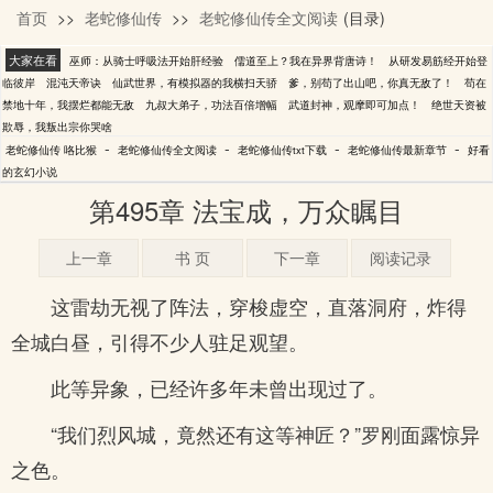
首页
>>
老蛇修仙传
>>
老蛇修仙传全文阅读
(目录)
咯比猴
大家在看
巫师：从骑士呼吸法开始肝经验
儒道至上？我在异界背唐诗！
从研发易筋经开始登
临彼岸
混沌天帝诀
仙武世界，有模拟器的我横扫天骄
爹，别苟了出山吧，你真无敌了！
苟在
禁地十年，我摆烂都能无敌
九叔大弟子，功法百倍增幅
武道封神，观摩即可加点！
绝世天资被
欺辱，我叛出宗你哭啥
-
-
-
-
老蛇修仙传 咯比猴
老蛇修仙传全文阅读
老蛇修仙传txt下载
老蛇修仙传最新章节
好看
的玄幻小说
第495章 法宝成，万众瞩目
上一章
书 页
下一章
阅读记录
这雷劫无视了阵法，穿梭虚空，直落洞府，炸得
全城白昼，引得不少人驻足观望。
此等异象，已经许多年未曾出现过了。
“我们烈风城，竟然还有这等神匠？”罗刚面露惊异
之色。