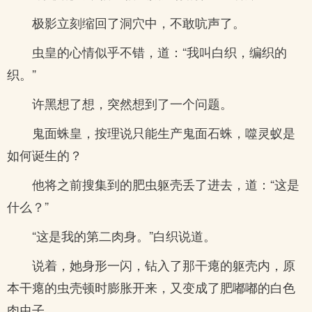
极影立刻缩回了洞穴中，不敢吭声了。
虫皇的心情似乎不错，道：“我叫白织，编织的
织。”
许黑想了想，突然想到了一个问题。
鬼面蛛皇，按理说只能生产鬼面石蛛，噬灵蚁是
如何诞生的？
他将之前搜集到的肥虫躯壳丢了进去，道：“这是
什么？”
“这是我的第二肉身。”白织说道。
说着，她身形一闪，钻入了那干瘪的躯壳内，原
本干瘪的虫壳顿时膨胀开来，又变成了肥嘟嘟的白色
肉虫子。