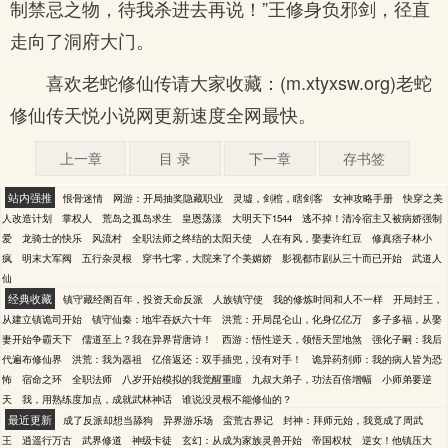
制禁忌之物，待我杀进去再说！”王修身负邪剑，径直
走向了洞府大门。
喜欢老蛇修仙传请大家收藏：(m.xtyxsw.org)老蛇
修仙传天悦小说网更新速度全网最快。
上一章
目 录
下一章
存书签
站内强推
恨骨迷情
网游：开局抽奖隐藏职业
灵墟，剑棺，瞎剑客
女神攻略手册
快穿之美
人改造计划
掌权人
荒岛之孤岛求生
皇恩荡漾
大明天下1544
逃不掉！清冷宿主又被病娇强制
爱
龙骑士的快乐
风流村
全职法师之终结的太阳天使
人在有风，娶妻许红豆
修真痞子林小
疯
明末大军阀
五行杂灵根
穿书七零，大院来了个美媚娇
影视都市剧从三十而已开始
武道人
仙
经典收藏
镇守藏经阁百年，投资天命反派
人族镇守使
我的修炼时间和人不一样
开局封王，
从建立镇诡司开始
镇守仙秦：地牢吞妖六十年
洪荒：开局昆仑山，化身亿亿万
多子多福，从娶
妻开始争霸天下
儒道至上？我在异界背唐诗！
西游：悟性逆天，领悟天罡地煞
强化子嗣：我后
代遍布修仙界
洪荒：我为器祖
亿倍返还：双手插兜，没有对手！
诡异药剂师：我的病人皆为恐
怖
宿命之环
全职法师
八岁开始模拟的我觉醒重瞳
九叔大弟子，功法百倍增幅
小师弟要逆
天
我，用熟练度加点，成就武林神话
谁说没灵根不能修仙的？
最近更新
成了反派却想当舔狗
异界游乐场
蛮荒古界记
封神：拜师元始，我竟成了周武
王
逍遥行万古
武界修道
神级卡徒
玄幻：从成为家族灵兽开始
帝国权杖
逆女！他镇压大