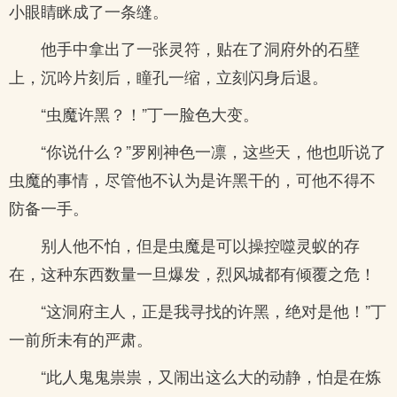
小眼睛眯成了一条缝。
他手中拿出了一张灵符，贴在了洞府外的石壁
上，沉吟片刻后，瞳孔一缩，立刻闪身后退。
“虫魔许黑？！”丁一脸色大变。
“你说什么？”罗刚神色一凛，这些天，他也听说了
虫魔的事情，尽管他不认为是许黑干的，可他不得不
防备一手。
别人他不怕，但是虫魔是可以操控噬灵蚁的存
在，这种东西数量一旦爆发，烈风城都有倾覆之危！
“这洞府主人，正是我寻找的许黑，绝对是他！”丁
一前所未有的严肃。
“此人鬼鬼祟祟，又闹出这么大的动静，怕是在炼