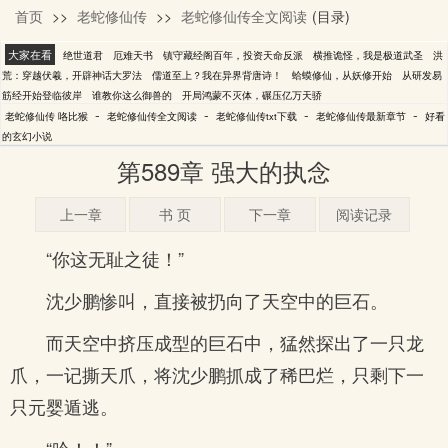
首页
>>
老蛇修仙传
>>
老蛇修仙传全文阅读
(目录)
咯比猴
大家在看
绝世道君
厄难天书
镇守藏经阁百年，投资天命反派
横推诡怪，我是极道武圣
洪
荒：穿越伏羲，开辟神话大罗法
儒道至上？我在异界背唐诗！
蛤蟆修仙，从妖修开始
从研发易
筋经开始登临彼岸
谁教你这么御兽的
开局鸿蒙不灭体，碾压亿万天骄
-
-
-
-
老蛇修仙传 咯比猴
老蛇修仙传全文阅读
老蛇修仙传txt下载
老蛇修仙传最新章节
好看
的玄幻小说
第589章 强大的执念
上一章
书 页
下一章
阅读记录
“你这无耻之徒！”
沈少鹏惨叫，直接被扔向了天空中的巨石。
而天空中挤压成型的巨石中，猛然探出了一只龙
爪，一记撕天爪，将沈少鹏抓成了稀巴烂，只剩下一
只元婴遁逃。