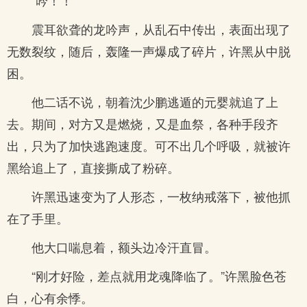
“吟！！”
震耳欲聋的龙吟声，从乱石中传出，表面出现了
无数裂纹，随后，轰隆一声爆成了碎片，许黑从中脱
困。
他二话不说，朝着沈少鹏逃遁的元婴就追了上
去。期间，对方又是燃烧，又是血祭，各种手段齐
出，只为了加快逃跑速度。可不出几个呼吸，就被许
黑给追上了，直接撕成了粉碎。
许黑迅速变为了人形态，一枚纳戒落下，被他抓
在了手里。
他大口喘息着，额头边冷汗直冒。
“刚才好险，差点就用龙魂降临了。”许黑脸色苍
白，心有余悸。