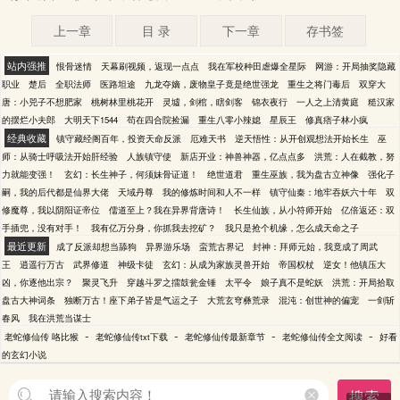
上一章
目 录
下一章
存书签
站内强推
恨骨迷情
天幕刷视频，返现一点点
我在军校种田虐爆全星际
网游：开局抽奖隐藏
职业
楚后
全职法师
医路坦途
九龙夺嫡，废物皇子竟是绝世强龙
重生之将门毒后
双穿大
唐：小兕子不想肥家
桃树林里桃花开
灵墟，剑棺，瞎剑客
锦衣夜行
一人之上清黄庭
糙汉家
的摆烂小夫郎
大明天下1544
苟在四合院捡漏
重生八零小辣媳
星辰王
修真痞子林小疯
经典收藏
镇守藏经阁百年，投资天命反派
厄难天书
逆天悟性：从开创观想法开始长生
巫
师：从骑士呼吸法开始肝经验
人族镇守使
新店开业：神兽神器，亿点点多
洪荒：人在截教，努
力就能变强！
玄幻：长生神子，何须妹骨证道！
绝世道君
重生巫族，我为盘古立神像
强化子
嗣，我的后代都是仙界大佬
天域丹尊
我的修炼时间和人不一样
镇守仙秦：地牢吞妖六十年
双
修魔尊，我以阴阳证帝位
儒道至上？我在异界背唐诗！
长生仙族，从小符师开始
亿倍返还：双
手插兜，没有对手！
我有亿万分身，你抓我去挖矿？
我只是抢个机缘，怎么成天命之子
最近更新
成了反派却想当舔狗
异界游乐场
蛮荒古界记
封神：拜师元始，我竟成了周武
王
逍遥行万古
武界修道
神级卡徒
玄幻：从成为家族灵兽开始
帝国权杖
逆女！他镇压大
凶，你逐他出宗？
聚灵飞升
穿越斗罗之擂鼓瓮金锤
太平令
娘子真不是蛇妖
洪荒：开局拾取
盘古大神词条
独断万古！座下弟子皆是气运之子
大荒玄穹彝荒录
混沌：创世神的偏宠
一剑斩
春风
我在洪荒当谋士
-
-
-
-
老蛇修仙传 咯比猴
老蛇修仙传txt下载
老蛇修仙传最新章节
老蛇修仙传全文阅读
好看
的玄幻小说
搜索