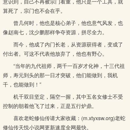
意识到，自己不再被宗门看重，他只是一个工具，就
算死了，宗门也不会在乎。
曾几何时，他也是核心弟子，他也意气风发，也
像赵南七，沈少鹏那样争夺资源，拼尽全力。
而今，他成了内门长老，从资源获得者，变成了
付出者。可这不代表他放弃了，他也有野心。
“当年的九代祖师，两千一百岁才化神，十三代祖
师，寿元到头的那一日才突破，他们能做到，我机
千，也能做到！”
机千双目坚定，隔空一握，其中五名女修士不受
控制的朝着他飞了过来，正是五行炉鼎。
喜欢老蛇修仙传请大家收藏：(m.xtyxsw.org)老蛇
修仙传天悦小说网更新速度全网最快。