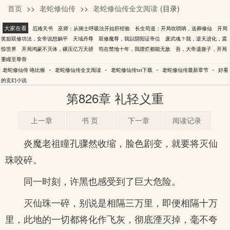
首页
>>
老蛇修仙传
>>
老蛇修仙传全文阅读
(目录)
咯比猴
大家在看
厄难天书
巫师：从骑士呼吸法开始肝经验
长生苟道：开局吹唢呐，送葬修仙
开局
奖励双修功法，女帝说想躺平
天域丹尊
双修魔尊，我以阴阳证帝位
废武魂？我，逆天进化，震
惊世界
开局鸿蒙不灭体，碾压亿万天骄
苟在禁地十年，我摆烂都能无敌
吾，大帝遗腹子，开局
重瞳至尊骨
-
-
-
-
老蛇修仙传 咯比猴
老蛇修仙传全文阅读
老蛇修仙传txt下载
老蛇修仙传最新章节
好看
的玄幻小说
第826章 礼轻义重
上一章
书 页
下一章
阅读记录
炎魔老祖瞳孔骤然收缩，脸色剧变，就要将灭仙
珠咬碎。
同一时刻，许黑也感受到了巨大危险。
灭仙珠一碎，别说是相隔三万里，即便相隔十万
里，此地的一切都将化作飞灰，彻底湮灭掉，毫不夸