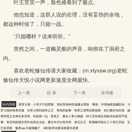
叶王苦笑一声，脸色难看到了极点。
他也知道，这群人说的在理，没有妥协的余地，
都这种时候了，只能一战。
“只能哪样？说来听听。”
突然之间，一道幽灵般的声音，响彻在了洞府之
内。
喜欢老蛇修仙传请大家收藏：(m.xtyxsw.org)老蛇
修仙传天悦小说网更新速度全网最快。
上一章
目 录
下一章
存书签
站内强推
双穿大唐：小兕子不想肥家
我在军校种田虐爆全星际
网游：开局抽奖隐藏职业
斗
罗大陆的怪兽武魂
从军火商到战争之王
母亲的故事
快穿之渣男自救指南
你们最好包夹我
超
神学院之女神任务空间
剑道第一仙
星辰王
重生八零小辣媳
钟小艾给我生四胎关你侯亮平屁
事
有空间的我灾荒年也风生水起
重生年代文有空间
第五分卫
影视都市剧从三十而已开始
五
行杂灵根
貌美npc又被觊觎了
ABO校草说要追校霸当老婆