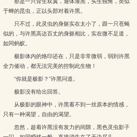
那是一只背生双翼，通体漆黑，头生独角，类似
于蝉的昆虫，正以头部对着许黑。
只不过，此灵虫的身躯实在太小了，跟一只苍蝇
似的，与许黑高达百丈的身躯相比，实在微不足道，
如同蚂蚁。
极影体内的烙印还在，只是非常微弱，弱到许黑
全力催动，都无法完美的控制此生物！
“你就是极影？”许黑问道。
极影没有给出回答。
从极影的眼神中，许黑看不到一丝原本的情感，
只有一种渴望，自由的渴望。
忽然，趁着许黑没有发力的间隙，黑色灵虫影子
一闪，如同瞬移一般，直接消失在了天边尽头。