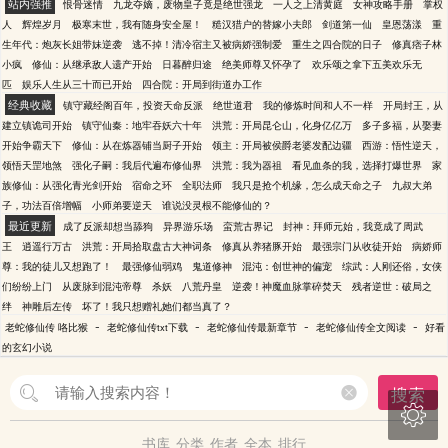
站内强推
恨骨迷情
九龙夺嫡，废物皇子竟是绝世强龙
一人之上清黄庭
女神攻略手册
掌权
人
辉煌岁月
极寒末世，我有随身安全屋！
糙汉猎户的替嫁小夫郎
剑道第一仙
皇恩荡漾
重
生年代：炮灰长姐带妹逆袭
逃不掉！清冷宿主又被病娇强制爱
重生之四合院的日子
修真痞子林
小疯
修仙：从继承敌人遗产开始
日暮醉归途
绝美师尊又怀孕了
欢乐颂之拿下五美欢乐无
匹
娱乐人生从三十而已开始
四合院：开局到街道办工作
经典收藏
镇守藏经阁百年，投资天命反派
绝世道君
我的修炼时间和人不一样
开局封王，从
建立镇诡司开始
镇守仙秦：地牢吞妖六十年
洪荒：开局昆仑山，化身亿亿万
多子多福，从娶妻
开始争霸天下
修仙：从在炼器铺当厨子开始
领主：开局被侯爵老婆发配边疆
西游：悟性逆天，
领悟天罡地煞
强化子嗣：我后代遍布修仙界
洪荒：我为器祖
看见血条的我，选择打爆世界
家
族修仙：从强化青光剑开始
宿命之环
全职法师
我只是抢个机缘，怎么成天命之子
九叔大弟
子，功法百倍增幅
小师弟要逆天
谁说没灵根不能修仙的？
最近更新
成了反派却想当舔狗
异界游乐场
蛮荒古界记
封神：拜师元始，我竟成了周武
王
逍遥行万古
洪荒：开局拾取盘古大神词条
修真从养猪豚开始
最强宗门从收徒开始
病娇师
尊：我的徒儿又想跑了！
最强修仙弱鸡
鬼道修神
混沌：创世神的偏宠
综武：人刚还俗，女侠
们纷纷上门
从废脉到混沌帝尊
杀妖
八荒丹皇
逆袭！神魔血脉掌碎焚天
残者逆世：破局之
绊
神雕后左传
坏了！我只想赠礼她们都当真了？
-
-
-
-
老蛇修仙传 咯比猴
老蛇修仙传txt下载
老蛇修仙传最新章节
老蛇修仙传全文阅读
好看
的玄幻小说
搜索

书库
分类
作者
全本
排行