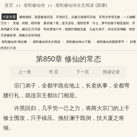
首页
>>
老蛇修仙传
>>
老蛇修仙传全文阅读
(目录)
咯比猴
大家在看
横推诡怪，我是极道武圣
开局封王，从建立镇诡司开始
开局大帝境无敌，一人独断
万古！
灵墟，剑棺，瞎剑客
废武魂？我，逆天进化，震惊世界
什么，梦中的娘子都是真的
开
局鸿蒙不灭体，碾压亿万天骄
苟在禁地十年，我摆烂都能无敌
九叔大弟子，功法百倍增幅
绝世
天资被欺辱，我叛出宗你哭啥
-
-
-
-
老蛇修仙传 咯比猴
老蛇修仙传全文阅读
老蛇修仙传txt下载
老蛇修仙传最新章节
好看
的玄幻小说
第850章 修仙的常态
上一章
书 页
下一页
阅读记录
宗门弟子，全都半跪在地上，长老执事，全都弯
腰行礼，就连宗主都出门相迎。
许黑回归，几乎凭一己之力，将两大宗门的上千
修士围攻，只手镇压。挽狂澜于既倒，扶大厦之将
倾。