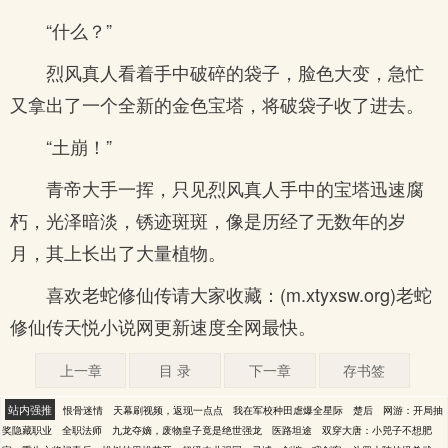
“什么？”
烈风真人看着手中破碎的袋子，脸色大变，急忙
又拿出了一个全新的金色宝塔，将破袋子收了进去。
“土崩！”
青帝大手一挥，只见烈风真人手中的宝塔迅速腐
朽，光泽暗淡，锈迹斑斑，像是历经了无数年的岁
月，其上长出了大量植物。
喜欢老蛇修仙传请大家收藏：(m.xtyxsw.org)老蛇
修仙传天悦小说网更新速度全网最快。
上一章
目 录
下一章
存书签
站内强推
恨骨迷情
天幕刷视频，返现一点点
我在军校种田虐爆全星际
楚后
网游：开局抽
奖隐藏职业
全职法师
九龙夺嫡，废物皇子竟是绝世强龙
医路坦途
双穿大唐：小兕子不想肥