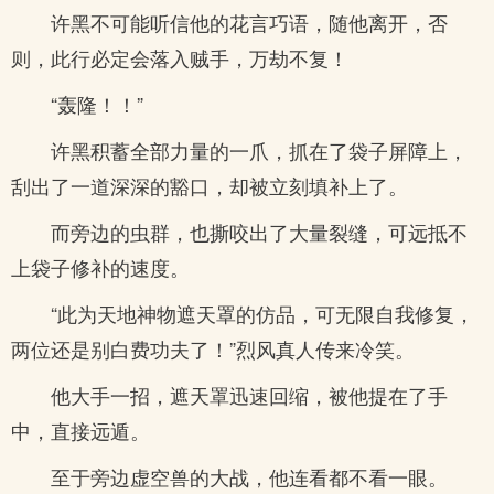
许黑不可能听信他的花言巧语，随他离开，否
则，此行必定会落入贼手，万劫不复！
“轰隆！！”
许黑积蓄全部力量的一爪，抓在了袋子屏障上，
刮出了一道深深的豁口，却被立刻填补上了。
而旁边的虫群，也撕咬出了大量裂缝，可远抵不
上袋子修补的速度。
“此为天地神物遮天罩的仿品，可无限自我修复，
两位还是别白费功夫了！”烈风真人传来冷笑。
他大手一招，遮天罩迅速回缩，被他提在了手
中，直接远遁。
至于旁边虚空兽的大战，他连看都不看一眼。