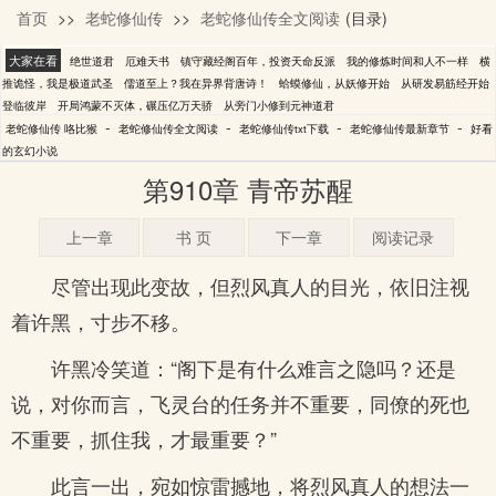
首页
>>
老蛇修仙传
>>
老蛇修仙传全文阅读
(目录)
咯比猴
大家在看
绝世道君
厄难天书
镇守藏经阁百年，投资天命反派
我的修炼时间和人不一样
横
推诡怪，我是极道武圣
儒道至上？我在异界背唐诗！
蛤蟆修仙，从妖修开始
从研发易筋经开始
登临彼岸
开局鸿蒙不灭体，碾压亿万天骄
从旁门小修到元神道君
-
-
-
-
老蛇修仙传 咯比猴
老蛇修仙传全文阅读
老蛇修仙传txt下载
老蛇修仙传最新章节
好看
的玄幻小说
第910章 青帝苏醒
上一章
书 页
下一章
阅读记录
尽管出现此变故，但烈风真人的目光，依旧注视
着许黑，寸步不移。
许黑冷笑道：“阁下是有什么难言之隐吗？还是
说，对你而言，飞灵台的任务并不重要，同僚的死也
不重要，抓住我，才最重要？”
此言一出，宛如惊雷撼地，将烈风真人的想法一