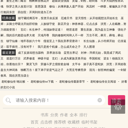
家
重生之将门毒后
桃树林里桃花开
超级农业强国
灵墟，剑棺，瞎剑客
斗罗大陆的怪兽武
魂
快穿之美人改造计划
皇恩荡漾
修仙：从继承敌人遗产开始
风流村
一睁眼，被偏执太子强
行抱回东宫
四合院：开局到街道办工作
经典收藏
镇守藏经阁百年，投资天命反派
厄难天书
逆天悟性：从开创观想法开始长生
巫
师：从骑士呼吸法开始肝经验
人族镇守使
新店开业：神兽神器，亿点点多
洪荒：人在截教，努
力就能变强！
玄幻：长生神子，何须妹骨证道！
绝世道君
重生巫族，我为盘古立神像
强化子
嗣，我的后代都是仙界大佬
天域丹尊
我的修炼时间和人不一样
万古不死，葬天，葬地，葬众
生
镇守仙秦：地牢吞妖六十年
儒道至上？我在异界背唐诗！
长生仙族，从小符师开始
亿倍返
还：双手插兜，没有对手！
我只是抢个机缘，怎么成天命之子
天人图谱
最近更新
成了反派却想当舔狗
异界游乐场
蛮荒古界记
封神：拜师元始，我竟成了周武
王
逍遥行万古
武界修道
神级卡徒
玄幻：从成为家族灵兽开始
帝国权杖
逆女！他镇压大
凶，你逐他出宗？
聚灵飞升
穿越斗罗之擂鼓瓮金锤
太平令
娘子真不是蛇妖
洪荒：开局拾取
盘古大神词条
独断万古！座下弟子皆是气运之子
大荒玄穹彝荒录
混沌：创世神的偏宠
一剑斩
春风
我在洪荒当谋士
-
-
-
-
老蛇修仙传 咯比猴
老蛇修仙传txt下载
老蛇修仙传最新章节
老蛇修仙传全文阅读
好看
的玄幻小说
搜索

书库
分类
作者
全本
排行
首页
点击榜
推荐榜
收藏榜
临时书架