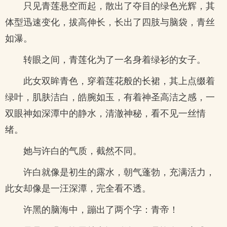
只见青莲悬空而起，散出了夺目的绿色光辉，其
体型迅速变化，拔高伸长，长出了四肢与脑袋，青丝
如瀑。
转眼之间，青莲化为了一名身着绿衫的女子。
此女双眸青色，穿着莲花般的长裙，其上点缀着
绿叶，肌肤洁白，皓腕如玉，有着神圣高洁之感，一
双眼神如深潭中的静水，清澈神秘，看不见一丝情
绪。
她与许白的气质，截然不同。
许白就像是初生的露水，朝气蓬勃，充满活力，
此女却像是一汪深潭，完全看不透。
许黑的脑海中，蹦出了两个字：青帝！