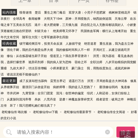
上一章
目 录
下一页
存书签
站内强推
恨骨迷情
楚后
重生之将门毒后
双穿大唐：小兕子不想肥家
桃树林里桃花开
锦
衣夜行
全球高考
春闺秘事
大明天下1544
原神：开局喷散兵，纳西妲倒追我
天海云孽
欢乐
颂之拿下五美欢乐无匹
港片：老大肥佬黎，三天饿九顿
四合院之坑人无数却都说我好人
小娇妻
哭着被糙汉抱在怀里哄
剑斩天命！
绝美师尊又怀孕了
民国铁血军阀：横行从上海滩开始
重生
年代文有空间
随军住大院！七零军嫂易孕生四胎
经典收藏
镇守藏经阁百年，投资天命反派
人族镇守使
绝世道君
重生巫族，我为盘古立神
像
强化子嗣，我的后代都是仙界大佬
我的修炼时间和人不一样
开局封王，从建立镇诡司开
始
修仙：从在炼器铺当厨子开始
儒道至上？我在异界背唐诗！
洪荒：我为器祖
看见血条的
我，选择打爆世界
诡异药剂师：我的病人皆为恐怖
宿命之环
全职法师
八岁开始模拟的我觉醒
重瞳
九叔大弟子，功法百倍增幅
小师弟要逆天
豪门枭士
我，用熟练度加点，成就武林神
话
谁说没灵根不能修仙的？
最近更新
成了反派却想当舔狗
蛮荒古界记
逍遥行万古
洪荒：开局拾取盘古大神词条
修真
从养猪豚开始
最强宗门从收徒开始
病娇师尊：我的徒儿又想跑了！
最强修仙弱鸡
鬼道修
神
市井武神
九霄雷脉：全宗门团宠
混沌：创世神的偏宠
综武：人刚还俗，女侠们纷纷上
门
从废脉到混沌帝尊
杀妖
八荒丹皇
逆袭！神魔血脉掌碎焚天
残者逆世：破局之绊
神雕后
左传
坏了！我只想赠礼她们都当真了？
-
-
-
-
老蛇修仙传 咯比猴
老蛇修仙传txt下载
老蛇修仙传最新章节
老蛇修仙传全文阅读
好看
的玄幻小说
搜索