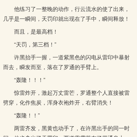
他练习了一整晚的动作，行云流水的使了出来，
几乎是一瞬间，天罚印就出现在了手中，瞬间释放！
而且，是最高档！
“天罚，第三档！”
许黑抬手一握，一道紫黑色的闪电从雷印中暴射
而去，瞬发而至，落在了罗通的手臂上。
“轰隆！！！”
惊雷炸开，激起万丈雷芒，罗通整个人直接被雷
劈穿，化作焦炭，浑身衣袍炸开，右臂消失！
“轰隆！！”
两雷齐发，黑黄也动手了，在许黑出手的同一时