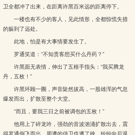
卫全都冲了出来，在距离许黑百米远的距离停下。
一楼也有不少的客人，见此情形，全都惊慌失措
的躲到了远处。
此地，怕是有大事情要发生了。
罗通笑道：“不知贵客想买什么丹药？”
许黑面无表情，伸出了五根手指头：“我买腾龙
丹，五枚！”
许黑环顾一圈，声音陡然拔高，一股雄浑的气息
爆发而出，扩散至整个大堂。
“而且，要我三日之前被调包的五枚！”
他用上了碎龙吟，强劲的音波汹涌扩散出去，震
得罗通倒飞而出，周遭的侍卫也遭了殃，纷纷向后退