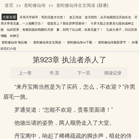
首页
>>
老蛇修仙传
>>
老蛇修仙传全文阅读
(目录)
咯比猴
大家在看
开局天牢狱卒，苟到无敌才出世！
龙王传说
逆天悟性：从开创观想法开始长生
开
局大帝境无敌，一人独断万古！
儒道至上？我在异界背唐诗！
斗罗大陆之史莱克七怪的成神之
路
仙武世界，有模拟器的我横扫天骄
爹，别苟了出山吧，你真无敌了！
九叔大弟子，功法百倍
增幅
剑神王
-
-
-
-
老蛇修仙传 咯比猴
老蛇修仙传全文阅读
老蛇修仙传txt下载
老蛇修仙传最新章节
好看
的玄幻小说
第923章 执法者杀人了
上一章
书 页
下一页
阅读记录
“来丹宝阁当然是为了买药，怎么，不欢迎？”许黑
眉毛一挑。
罗通笑道：“怎能不欢迎，贵客里面请！”
他做出请的姿势，两人顺势走入了大堂。
丹宝阁中，响起了稀稀疏疏的脚步声，暗处的侍