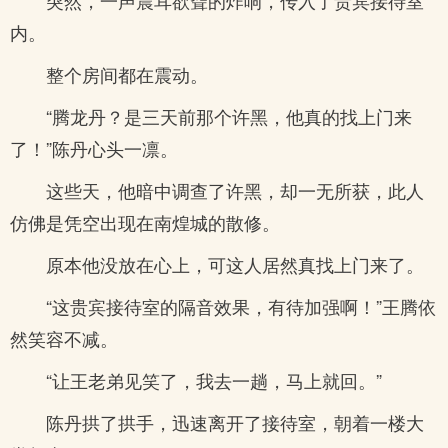
突然，一声震耳欲聋的炸响，传入了贵宾接待室
内。
整个房间都在震动。
“腾龙丹？是三天前那个许黑，他真的找上门来
了！”陈丹心头一凛。
这些天，他暗中调查了许黑，却一无所获，此人
仿佛是凭空出现在南煌城的散修。
原本他没放在心上，可这人居然真找上门来了。
“这贵宾接待室的隔音效果，有待加强啊！”王腾依
然笑容不减。
“让王老弟见笑了，我去一趟，马上就回。”
陈丹拱了拱手，迅速离开了接待室，朝着一楼大