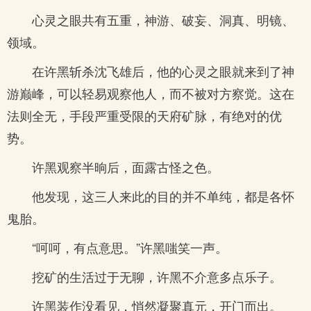
心灵之眼共有五重，神游、破妄、洞真、明镜、
领域。
在许黑斩杀沈飞雄后，他的心灵之眼就来到了神
游巅峰，可以轻易观察他人，而不被对方察觉。这在
法则全无，手段严重受限的天府矿脉，有绝对的优
势。
许黑观察半晌后，面露古怪之色。
他发现，这三人来此的目的并不单纯，都是各怀
鬼胎。
“呵呵，有点意思。”许黑嗤笑一声。
挖矿的生活过于无聊，许黑不介意多点乐子。
许黑装作没看见，悄然凝聚真元，开门而出。