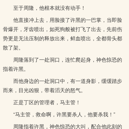
至于周隆，他根本就没有动手！
他直接冲上去，用脸接了许黑的一巴掌，当即脸
骨爆开，牙齿喷出，如死狗般被打飞了出去，先前伤
势更是无法压制的释放出来，鲜血喷出，全都骨头都
散了架。
周隆落到了一处洞口，连忙爬起身，神色惊恐的
指着许黑。
而他身边的一处洞口中，有一道身影，缓缓踏步
而来，目光凶狠，带着滔天的怒气。
正是丁区的管理者，马主管！
“马主管，救命啊，许黑要杀人，他要杀我！”
周隆指着许黑，神色惊恐的大叫，配合他此刻的