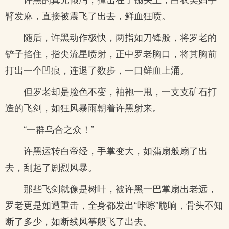
臂发麻，直接被震飞了出去，鲜血狂喷。
随后，许黑动作极快，两指如刀锋般，将罗老的
铲子掐住，指尖流星喷射，正中罗老胸口，将其胸前
打出一个凹痕，连退了数步，一口鲜血上涌。
但罗老却是脸色不变，袖袍一甩，一支支矿石打
造的飞剑，如狂风暴雨朝着许黑射来。
“一群乌合之众！”
许黑运转白帝经，手掌变大，如蒲扇般扇了出
去，刮起了剧烈风暴。
那些飞剑就像是树叶，被许黑一巴掌扇出老远，
罗老更是如遭重击，全身都发出“咔嚓”脆响，骨头不知
断了多少，如断线风筝般飞了出去。