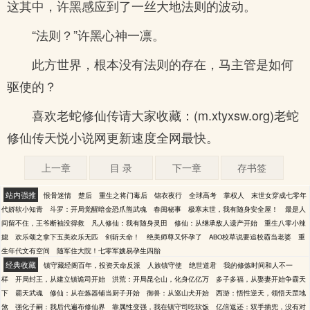
这其中，许黑感应到了一丝大地法则的波动。
“法则？”许黑心神一凛。
此方世界，根本没有法则的存在，马主管是如何
驱使的？
喜欢老蛇修仙传请大家收藏：(m.xtyxsw.org)老蛇
修仙传天悦小说网更新速度全网最快。
上一章
目 录
下一章
存书签
站内强推
恨骨迷情
楚后
重生之将门毒后
锦衣夜行
全球高考
掌权人
末世女穿成七零年
代娇软小知青
斗罗：开局觉醒暗金恐爪熊武魂
春闺秘事
极寒末世，我有随身安全屋！
最是人
间留不住，王爷断袖没得救
凡人修仙：我有随身灵田
修仙：从继承敌人遗产开始
重生八零小辣
媳
欢乐颂之拿下五美欢乐无匹
剑斩天命！
绝美师尊又怀孕了
ABO校草说要追校霸当老婆
重
生年代文有空间
随军住大院！七零军嫂易孕生四胎
经典收藏
镇守藏经阁百年，投资天命反派
人族镇守使
绝世道君
我的修炼时间和人不一
样
开局封王，从建立镇诡司开始
洪荒：开局昆仑山，化身亿亿万
多子多福，从娶妻开始争霸天
下
霸天武魂
修仙：从在炼器铺当厨子开始
御兽：从巡山犬开始
西游：悟性逆天，领悟天罡地
煞
强化子嗣：我后代遍布修仙界
靠属性变强，我在镇守司吃软饭
亿倍返还：双手插兜，没有对