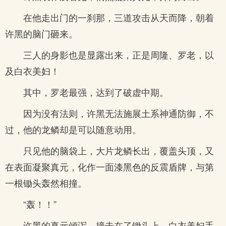
在他走出门的一刹那，三道攻击从天而降，朝着
许黑的脑门砸来。
三人的身影也是显露出来，正是周隆、罗老，以
及白衣美妇！
其中，罗老最强，达到了破虚中期。
因为没有法则，许黑无法施展土系神通防御，不
过，他的龙鳞却是可以随意动用。
只见他的脑袋上，大片龙鳞长出，覆盖头顶，又
在表面凝聚真元，化作一面漆黑色的反震盾牌，与第
一根锄头轰然相撞。
“轰！！”
许黑的真元倾泻，撞击在了锄头上，白衣美妇手