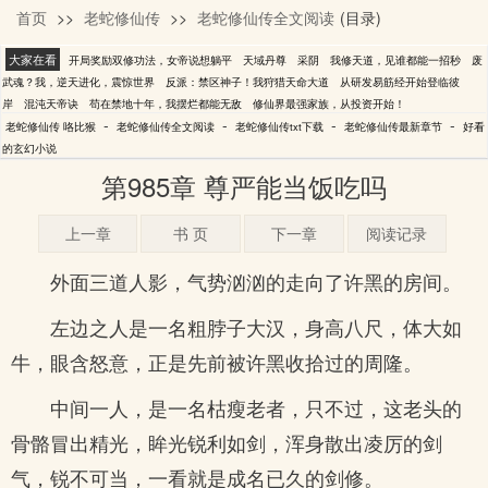
首页
>>
老蛇修仙传
>>
老蛇修仙传全文阅读
(目录)
咯比猴
大家在看
开局奖励双修功法，女帝说想躺平
天域丹尊
采阴
我修天道，见谁都能一招秒
废
武魂？我，逆天进化，震惊世界
反派：禁区神子！我狩猎天命大道
从研发易筋经开始登临彼
岸
混沌天帝诀
苟在禁地十年，我摆烂都能无敌
修仙界最强家族，从投资开始！
-
-
-
-
老蛇修仙传 咯比猴
老蛇修仙传全文阅读
老蛇修仙传txt下载
老蛇修仙传最新章节
好看
的玄幻小说
第985章 尊严能当饭吃吗
上一章
书 页
下一章
阅读记录
外面三道人影，气势汹汹的走向了许黑的房间。
左边之人是一名粗脖子大汉，身高八尺，体大如
牛，眼含怒意，正是先前被许黑收拾过的周隆。
中间一人，是一名枯瘦老者，只不过，这老头的
骨骼冒出精光，眸光锐利如剑，浑身散出凌厉的剑
气，锐不可当，一看就是成名已久的剑修。