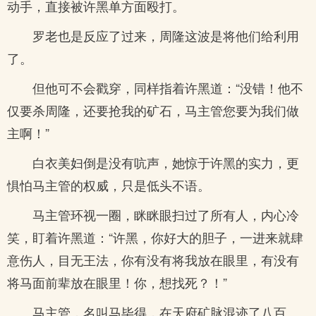
动手，直接被许黑单方面殴打。
罗老也是反应了过来，周隆这波是将他们给利用
了。
但他可不会戳穿，同样指着许黑道：“没错！他不
仅要杀周隆，还要抢我的矿石，马主管您要为我们做
主啊！”
白衣美妇倒是没有吭声，她惊于许黑的实力，更
惧怕马主管的权威，只是低头不语。
马主管环视一圈，眯眯眼扫过了所有人，内心冷
笑，盯着许黑道：“许黑，你好大的胆子，一进来就肆
意伤人，目无王法，你有没有将我放在眼里，有没有
将马面前辈放在眼里！你，想找死？！”
马主管，名叫马毕得，在天府矿脉混迹了八百