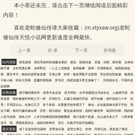
本小章还未完，请点击下一页继续阅读后面精彩
内容！
喜欢老蛇修仙传请大家收藏：(m.xtyxsw.org)老蛇
修仙传天悦小说网更新速度全网最快。
上一章
目 录
下一页
存书签
站内强推
恨骨迷情
我在军校种田虐爆全星际
楚后
医路坦途
灵墟，剑棺，瞎剑客
女神攻
略手册
乡村荒唐往事
乡村野史
一人之上清黄庭
春闺秘事
原神：开局喷散兵，纳西妲倒追
我
重生年代：炮灰长姐带妹逆袭
天海云孽
快穿：炮灰男配不走剧情
苟在四合院捡漏
修真痞
子林小疯
明末大军阀
恶魔狩猎指南
穿书后，我把龙傲天男主攻略了！
开局就长生，可我咋是
奴隶啊
经典收藏
镇守藏经阁百年，投资天命反派
逆天悟性：从开创观想法开始长生
人族镇守使
绝
世道君
我的修炼时间和人不一样
开局封王，从建立镇诡司开始
镇守仙秦：地牢吞妖六十年
洪
荒：开局昆仑山，化身亿亿万
多子多福，从娶妻开始争霸天下
修仙：从在炼器铺当厨子开始
强
化子嗣：我后代遍布修仙界
洪荒：我为器祖
看见血条的我，选择打爆世界
诡异药剂师：我的病
人皆为恐怖
宿命之环
八岁开始模拟的我觉醒重瞳
我只是抢个机缘，怎么成天命之子
小师弟要
逆天
我，用熟练度加点，成就武林神话
玄幻：从炼丹学徒开始崛起
最近更新
成了反派却想当舔狗
异界游乐场
蛮荒古界记
封神：拜师元始，我竟成了周武