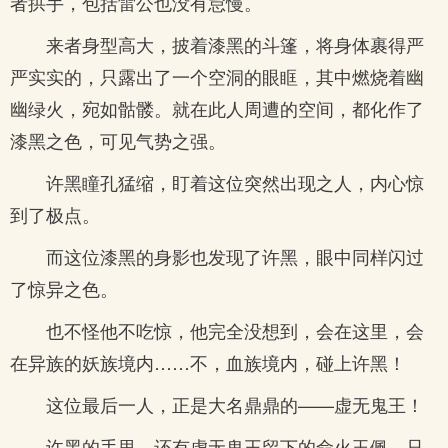
者拱手，包括雷公也没有怠慢。
来者身型高大，披着漆黑的斗篷，将身体裹得严
严实实的，只露出了一个空洞的眼眶，其中燃烧着幽
幽绿火，宛如骷髅。就在此人周遭的空间，都化作了
漆黑之色，可见气势之强。
许黑瞳孔猛缩，盯着这位突然出现之人，内心惊
到了极点。
而这位漆黑的身影也发现了许黑，眼中同样闪过
了惊异之色。
也不怪他不吃惊，他完全没想到，会在这里，会
在异族的妖族境内……不，血族境内，碰上许黑！
这位最后一人，正是大名鼎鼎的——虚无鬼王！
许黑的手里，还有虚无鬼王留下的命火玉佩，只