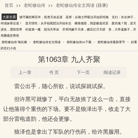
首页
>>
老蛇修仙传
>>
老蛇修仙传全文阅读
(目录)
咯比猴
大家在看
镇守藏经阁百年，投资天命反派
巫师：从骑士呼吸法开始肝经验
玄幻：长生神子，
何须妹骨证道！
逆天悟性：从开创观想法开始长生
横推诡怪，我是极道武圣
废武魂？我，逆天
进化，震惊世界
剑道第一魔
混沌天帝诀
开局鸿蒙不灭体，碾压亿万天骄
吾，大帝遗腹子，开
局重瞳至尊骨
-
-
-
-
老蛇修仙传 咯比猴
老蛇修仙传全文阅读
老蛇修仙传txt下载
老蛇修仙传最新章节
好看
的玄幻小说
第1063章 九人齐聚
上一章
书 页
下一页
阅读记录
雷公出手，随心所欲，说试探就试探。
但许黑可就惨了，平白无故挨了这么一击，直接
让他落得个重伤的下场。要不是狼泽出手，收走了大
部分雷电道韵，他还会更惨。
狼泽也是拿出了军队的疗伤药，给许黑服用。