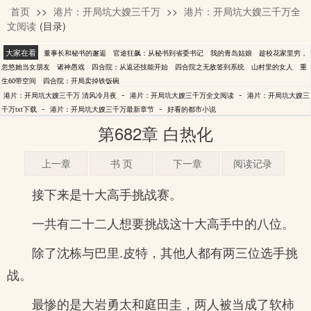
首页
>>
港片：开局坑大嫂三千万
>>
港片：开局坑大嫂三千万全
清风冷月夜
文阅读
(目录)
大家在看
董事长和秘书的邂逅
官途狂飙：从秘书到省委书记
我的青岛姑娘
趁校花家里穷，
忽悠她当女朋友
诸神愚戏
四合院：从返还技能开始
四合院之无敌签到系统
山村里的女人
重
生60带空间
四合院：开局卖掉铁饭碗
-
-
港片：开局坑大嫂三千万 清风冷月夜
港片：开局坑大嫂三千万全文阅读
港片：开局坑大嫂三
-
-
千万txt下载
港片：开局坑大嫂三千万最新章节
好看的都市小说
第682章 白热化
上一章
书 页
下一章
阅读记录
接下来是十大高手挑战赛。
一共有二十二人想要挑战这十大高手中的八位。
除了沈栋与巴里.皮特，其他人都有两三位选手挑
战。
最惨的是大岩勇太和庭田圭，两人被当成了软柿