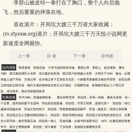
李群山被皮特一拳打在了胸口，整个人向后抛
飞，然后重重的摔落在地。
喜欢港片：开局坑大嫂三千万请大家收藏：
(m.xtyxsw.org)港片：开局坑大嫂三千万天悦小说网更
新速度全网最快。
上一章
目 录
下一章
存书签
站内强推
恨骨迷情
医路坦途
斗罗大陆的怪兽武魂
显国公府
掌权人
娱乐春秋
重生
1983
糙汉家的摆烂小夫郎
你们最好包夹我
糙汉猎户的替嫁小夫郎
大明天下1544
修仙：从继
承敌人遗产开始
天海云孽
欢乐颂之拿下五美欢乐无匹
小娇妻哭着被糙汉抱在怀里哄
全职法师
之终结的太阳天使
佣兵大佬的精神状态有亿点不稳定
日暮醉归途
影视都市剧从三十而已开
始
成为资本，我在华娱破风斩浪
经典收藏
年代1960：穿越南锣鼓巷，
重生60带空间
四合院：开局一把枪，禽兽全发慌
你一
个交警，抢刑侦的案子合适吗
苟在四合院捡漏
四合院：开局工程师，逼我匀房？
四合院：你们
越激动我越兴奋
官场之绝对权力
四合院：带着娄晓娥提前躺平
官场：被贬后，我强大身世曝
光
四合院之坑人无数却都说我好人
四合院：我是何雨柱他叔
四合院之张浩然的淡然生活
从重
生九零开始：做空美股石油
四合院一狠人
官途狂飙：从秘书到省委书记
1972，红旗招展的青春
年代
港片之警察故事
四合院：智斗禽兽
下乡知青：直接跟全家断绝关系