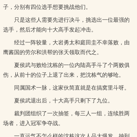
子，分别有四位选手想要挑战他们。
只是这些人需要先进行决斗，挑选出一位最强的
选手，然后才能向十大高手发起冲击。
经过一阵较量，大岩勇太和庭田圭不幸落败，由
鹰酱国的劳尔和洪帮的张天领取而代之。
夏侯武与败给沈栋的一位内陆高手斗了个两败俱
伤，从前十的位子上退了出来，把沈栋气的够呛。
同属国术一脉，这家伙简直就是在搞窝里斗呀。
夏侯武退出后，十大高手只剩下了九位。
裁判团组织了一次抽签，每三人一组，连续胜两
场者，进入冠军争夺战。
一直运气不怎么样的沈栋这次人品大爆发，抽到