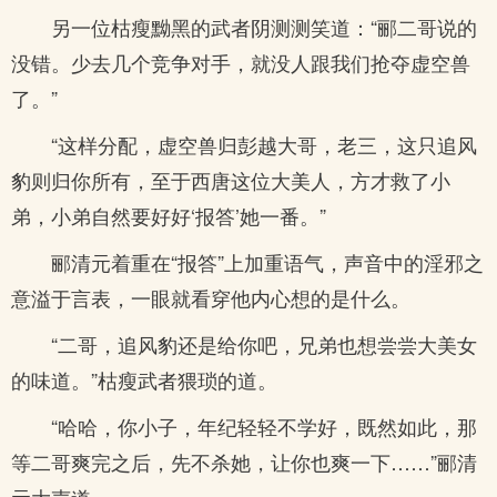
另一位枯瘦黝黑的武者阴测测笑道：“郦二哥说的
没错。少去几个竞争对手，就没人跟我们抢夺虚空兽
了。”
“这样分配，虚空兽归彭越大哥，老三，这只追风
豹则归你所有，至于西唐这位大美人，方才救了小
弟，小弟自然要好好‘报答’她一番。”
郦清元着重在“报答”上加重语气，声音中的淫邪之
意溢于言表，一眼就看穿他内心想的是什么。
“二哥，追风豹还是给你吧，兄弟也想尝尝大美女
的味道。”枯瘦武者猥琐的道。
“哈哈，你小子，年纪轻轻不学好，既然如此，那
等二哥爽完之后，先不杀她，让你也爽一下……”郦清