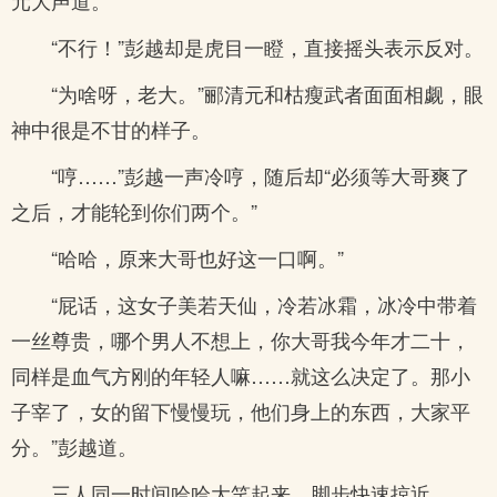
元大声道。
“不行！”彭越却是虎目一瞪，直接摇头表示反对。
“为啥呀，老大。”郦清元和枯瘦武者面面相觑，眼
神中很是不甘的样子。
“哼……”彭越一声冷哼，随后却“必须等大哥爽了
之后，才能轮到你们两个。”
“哈哈，原来大哥也好这一口啊。”
“屁话，这女子美若天仙，冷若冰霜，冰冷中带着
一丝尊贵，哪个男人不想上，你大哥我今年才二十，
同样是血气方刚的年轻人嘛……就这么决定了。那小
子宰了，女的留下慢慢玩，他们身上的东西，大家平
分。”彭越道。
三人同一时间哈哈大笑起来，脚步快速掠近。