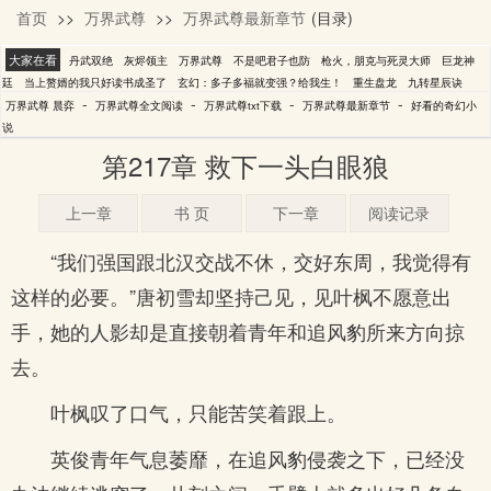
首页
>>
万界武尊
>>
万界武尊最新章节
(目录)
晨弈
大家在看
丹武双绝
灰烬领主
万界武尊
不是吧君子也防
枪火，朋克与死灵大师
巨龙神
廷
当上赘婿的我只好读书成圣了
玄幻：多子多福就变强？给我生！
重生盘龙
九转星辰诀
-
-
-
-
万界武尊 晨弈
万界武尊全文阅读
万界武尊txt下载
万界武尊最新章节
好看的奇幻小
说
第217章 救下一头白眼狼
上一章
书 页
下一章
阅读记录
“我们强国跟北汉交战不休，交好东周，我觉得有
这样的必要。”唐初雪却坚持己见，见叶枫不愿意出
手，她的人影却是直接朝着青年和追风豹所来方向掠
去。
叶枫叹了口气，只能苦笑着跟上。
英俊青年气息萎靡，在追风豹侵袭之下，已经没