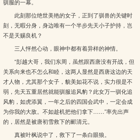
驯服的一幕。
此刻那位绝世美艳的女子，正到了驯兽的关键时
刻，无暇分身，身边唯有一个半步先天小子护持，岂
不是天赐良机？
三人怦然心动，眼神中都有着异样的神情。
“彭越大哥，我们东周，虽然跟西唐没有开战，但
关系向来也不怎么和睦，这两人显然是西唐这边的天
才人物，尤其那个女子，貌美如花不说，实力很是不
弱，先天五重居然就能驯服追风豹？此女万一驯化追
风豹，如虎添翼，一年之后的四国会武中，一定会成
为你我的大敌。不如趁机把他们拿下……”率先出声
的，居然是被唐初雪救下的郦清元。
真被叶枫说中了，救下了一条白眼狼。