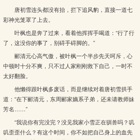
唐初雪连头都没有抬，拦下追风豹，直接一道七
彩神光笼罩了上去。
叶枫也是奔了过来，看着他挥挥手喝道：“行了行
了，这没你的事了，别碍手碍脚的。”
郦清元心高气傲，被叶枫一个半步先天呵斥，心
中顿时十分不爽，只不过人家刚刚救下自己，一时不
太好翻脸。
他懒得跟叶枫多废话，而是继续对着唐初雪拱手
道：“在下郦清元，东周郦家嫡系子弟，还未请教师妹
芳名……”
“我说你有完没完？没见我家小雪正在驯兽吗？叽
叽歪歪什么？有这个时间，你不如把自己身上的血先