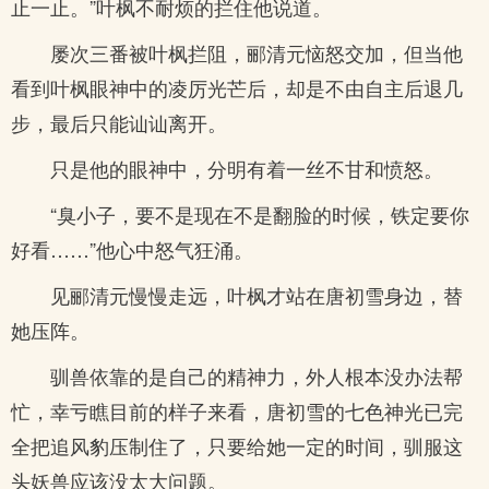
止一止。”叶枫不耐烦的拦住他说道。
屡次三番被叶枫拦阻，郦清元恼怒交加，但当他
看到叶枫眼神中的凌厉光芒后，却是不由自主后退几
步，最后只能讪讪离开。
只是他的眼神中，分明有着一丝不甘和愤怒。
“臭小子，要不是现在不是翻脸的时候，铁定要你
好看……”他心中怒气狂涌。
见郦清元慢慢走远，叶枫才站在唐初雪身边，替
她压阵。
驯兽依靠的是自己的精神力，外人根本没办法帮
忙，幸亏瞧目前的样子来看，唐初雪的七色神光已完
全把追风豹压制住了，只要给她一定的时间，驯服这
头妖兽应该没太大问题。