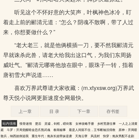
听见这个不怀好意的大笑声，叶枫神色冰冷，盯
着走上前的郦清元道：“怎么？阴魂不散啊，带了人过
来，你想要做什么？”
“老大老三，就是他俩横插一刀，要不然我郦清元
早就诛杀此兽，请老大给我出这口气，为我们东周扬
威吐气。”郦清元哪将他放在眼中，眼珠子一转，指着
唐初雪大声说道……
喜欢万界武尊请大家收藏：(m.xtyxsw.org)万界武
尊天悦小说网更新速度全网最快。
上一章
目 录
下一章
存书签
站内强推
恨骨迷情
楚后
灵墟，剑棺，瞎剑客
女神攻略手册
乡村荒唐往事
一人之上清黄
庭
斗罗：开局觉醒暗金恐爪熊武魂
春闺秘事
最是人间留不住，王爷断袖没得救
原神：开局喷
散兵，纳西妲倒追我
重生年代：炮灰长姐带妹逆袭
天海云孽
风流村
快穿：炮灰男配不走剧