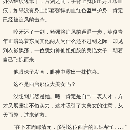
办法继续逃窜了，片刻之间，手臂上就多出好几条血
痕，如果没有身上那套强悍的血红色盔甲护身，肯定
已经被追风豹击杀。
咬牙还了一剑，勉强将追风豹逼退一步，英俊青
年正暗骂着东周其他两人为什么还不赶到之际，却见
到衣衫飘荡，一位犹如神仙姐姐般的美艳女子，朝着
自己飞掠而来。
他眼珠子发直，眼神中露出一抹惊喜。
这不是西唐那位大美女吗？
没想到居然是她。嗯，肯定是自己一表人才，方
才又展露出不俗实力，这才吸引了大美女的注意，从
天而降，过来解救。
“在下东周郦清元，多谢这位西唐的师妹帮忙……”