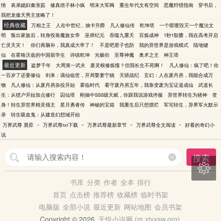
情
表弟媳妇秦淮茹
修真痞子林小疯
明末大军阀
重生年代文有空间
恶魔狩猎指南
穿书后，
我把龙傲天男主攻略了！
经典收藏
万相之王
人在中世纪，抽卡升爵
凡人修仙传
乾坤塔
一个喷嚏毁灭一个魔法文
明
叛出家族后，转身投靠魔族女帝
巫师纪元
吞噬九重天
百炼成神
1秒1骷髅，我在高考开启
亡灵天灾！
你们再脑补，我真成大帝了！
不是吧君子也防
我的异世界是游戏模式
陆地键
仙
在霍格沃兹的中国留学生
诗镇乾坤
光极街
至尊神魔
奥术之主
神王塔
最近更新
盗梦千年
大周第一武夫
废灵根修炼慢？但我长生不死啊！
凡人修仙：疯了吧！你
一百岁了还要修仙
剑来：谪仙临世，开局娶妻宁姚
天骄战纪
玄幻：人在废丹房，我能合成万
物
凡人修仙：从废丹房杂役开始
雾临时代
看守废丹房五年，我靠变废为宝证道成仙
武道长
生：从猎户开始加点修行
囚仙塔
刚抽中SSS级天赋，你跟我说游戏停服
异世界转生为猪神
变
身！转生异世界精灵领主
星月勇者传
神秘的宝箱
我重生后只想摆烂
军宅转生，异界军火默示
录
转生吸血鬼：从建造幻想城开始
-
-
-
-
万界武尊 晨弈
万界武尊txt下载
万界武尊最新章节
万界武尊全文阅读
好看的奇幻小
说
搜索

书库
分类
作者
全本
排行
首页
点击榜
推荐榜
收藏榜
临时书架
电脑版
全部小说
最近更新
网站地图
会员书架
Copyright © 2026
天悦小说网 (m.xtyxsw.org)