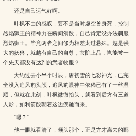
还是自己运气好啊。
叶枫不由的感叹，要不是当时虚空兽身死，控制
烈焰狮王的精神力在瞬间消散，自己肯定没办法驯服
烈焰狮王。毕竟两者之间修为相差太过悬殊。越是强
大的妖兽，就越有自己的自尊，玄阶上品，岂能被一
个先天都没有达到的武者收服？
大约过去小半个时辰，唐初雪的七彩神光，已完
全没入追风豹头颅，追风豹眼神中依稀已有了一丝温
顺，但就在此刻，叶枫微微抬头，就看到后方有三道
人影，如利箭般朝着这边疾驰而来。
“嗯？”
他一眼就看清了，领头那个，正是方才离去的郦