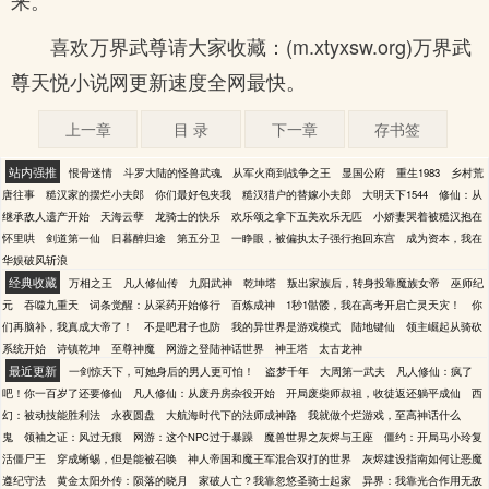
来。
喜欢万界武尊请大家收藏：(m.xtyxsw.org)万界武
尊天悦小说网更新速度全网最快。
上一章
目 录
下一章
存书签
站内强推
恨骨迷情
斗罗大陆的怪兽武魂
从军火商到战争之王
显国公府
重生1983
乡村荒
唐往事
糙汉家的摆烂小夫郎
你们最好包夹我
糙汉猎户的替嫁小夫郎
大明天下1544
修仙：从
继承敌人遗产开始
天海云孽
龙骑士的快乐
欢乐颂之拿下五美欢乐无匹
小娇妻哭着被糙汉抱在
怀里哄
剑道第一仙
日暮醉归途
第五分卫
一睁眼，被偏执太子强行抱回东宫
成为资本，我在
华娱破风斩浪
经典收藏
万相之王
凡人修仙传
九阳武神
乾坤塔
叛出家族后，转身投靠魔族女帝
巫师纪
元
吞噬九重天
词条觉醒：从采药开始修行
百炼成神
1秒1骷髅，我在高考开启亡灵天灾！
你
们再脑补，我真成大帝了！
不是吧君子也防
我的异世界是游戏模式
陆地键仙
领主崛起从骑砍
系统开始
诗镇乾坤
至尊神魔
网游之登陆神话世界
神王塔
太古龙神
最近更新
一剑惊天下，可她身后的男人更可怕！
盗梦千年
大周第一武夫
凡人修仙：疯了
吧！你一百岁了还要修仙
凡人修仙：从废丹房杂役开始
开局废柴师叔祖，收徒返还躺平成仙
西
幻：被动技能胜利法
永夜圆盘
大航海时代下的法师成神路
我就做个烂游戏，至高神话什么
鬼
领袖之证：风过无痕
网游：这个NPC过于暴躁
魔兽世界之灰烬与王座
僵约：开局马小玲复
活僵尸王
穿成蜥蜴，但是能被召唤
神人帝国和魔王军混合双打的世界
灰烬建设指南如何让恶魔
遵纪守法
黄金太阳外传：陨落的晓月
家破人亡？我靠忽悠圣骑士起家
异界：我靠光合作用无敌