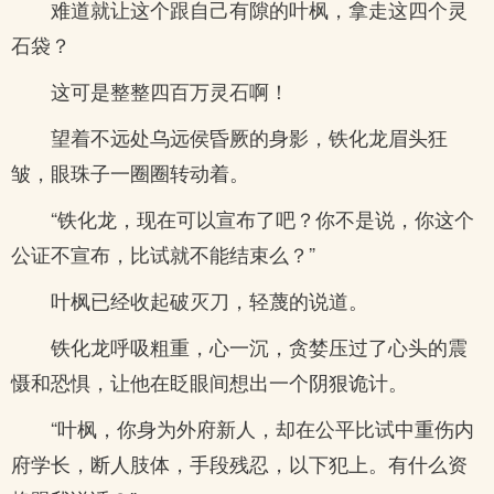
难道就让这个跟自己有隙的叶枫，拿走这四个灵
石袋？
这可是整整四百万灵石啊！
望着不远处乌远侯昏厥的身影，铁化龙眉头狂
皱，眼珠子一圈圈转动着。
“铁化龙，现在可以宣布了吧？你不是说，你这个
公证不宣布，比试就不能结束么？”
叶枫已经收起破灭刀，轻蔑的说道。
铁化龙呼吸粗重，心一沉，贪婪压过了心头的震
慑和恐惧，让他在眨眼间想出一个阴狠诡计。
“叶枫，你身为外府新人，却在公平比试中重伤内
府学长，断人肢体，手段残忍，以下犯上。有什么资