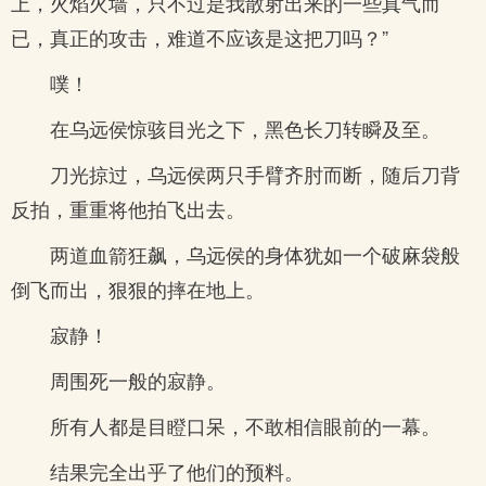
上，火焰火墙，只不过是我散射出来的一些真气而
已，真正的攻击，难道不应该是这把刀吗？”
噗！
在乌远侯惊骇目光之下，黑色长刀转瞬及至。
刀光掠过，乌远侯两只手臂齐肘而断，随后刀背
反拍，重重将他拍飞出去。
两道血箭狂飙，乌远侯的身体犹如一个破麻袋般
倒飞而出，狠狠的摔在地上。
寂静！
周围死一般的寂静。
所有人都是目瞪口呆，不敢相信眼前的一幕。
结果完全出乎了他们的预料。