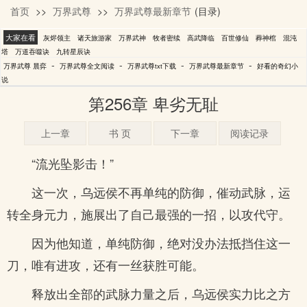
首页
>>
万界武尊
>>
万界武尊最新章节
(目录)
晨弈
大家在看
灰烬领主
诸天旅游家
万界武神
牧者密续
高武降临
百世修仙
葬神棺
混沌
塔
万道吞噬诀
九转星辰诀
-
-
-
-
万界武尊 晨弈
万界武尊全文阅读
万界武尊txt下载
万界武尊最新章节
好看的奇幻小
说
第256章 卑劣无耻
上一章
书 页
下一章
阅读记录
“流光坠影击！”
这一次，乌远侯不再单纯的防御，催动武脉，运
转全身元力，施展出了自己最强的一招，以攻代守。
因为他知道，单纯防御，绝对没办法抵挡住这一
刀，唯有进攻，还有一丝获胜可能。
释放出全部的武脉力量之后，乌远侯实力比之方