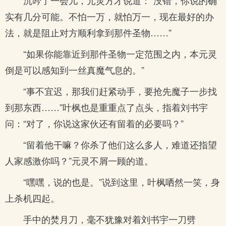
沉吟了一会儿，元灵方才说道：“没错，你说的确
实有几分可能。不怕一万，就怕万一，现在最好的办
法，就是阻止对方顺利拿到那件圣物……”
“如果你能靠近到那件圣物一定范围之内，本元灵
倒是可以感知到一丝真魔气息的。”
“事不宜迟，那我们赶紧动手，要抢先魔子一步找
到那东西……”叶枫也是重重点了点头，指着刘书宇
问：“对了，你说这家伙还有留着的必要吗？”
“留着他干嘛？你杀了他们这么多人，难道还指望
人家感激你吗？”元灵不屑一顾的道。
“嘿嘿，说的也是。”说到这里，叶枫哂然一笑，身
上杀机四起。
手中的焚月刀，毫不犹豫对着刘书宇一刀劈