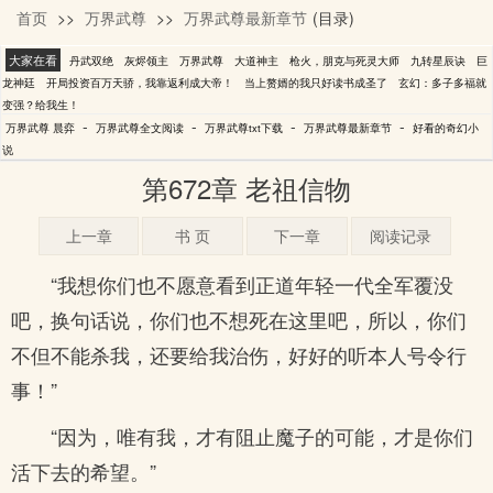
首页
>>
万界武尊
>>
万界武尊最新章节
(目录)
晨弈
大家在看
丹武双绝
灰烬领主
万界武尊
大道神主
枪火，朋克与死灵大师
九转星辰诀
巨
龙神廷
开局投资百万天骄，我靠返利成大帝！
当上赘婿的我只好读书成圣了
玄幻：多子多福就
变强？给我生！
-
-
-
-
万界武尊 晨弈
万界武尊全文阅读
万界武尊txt下载
万界武尊最新章节
好看的奇幻小
说
第672章 老祖信物
上一章
书 页
下一章
阅读记录
“我想你们也不愿意看到正道年轻一代全军覆没
吧，换句话说，你们也不想死在这里吧，所以，你们
不但不能杀我，还要给我治伤，好好的听本人号令行
事！”
“因为，唯有我，才有阻止魔子的可能，才是你们
活下去的希望。”