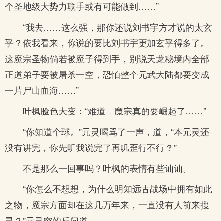
个圣地级大势力联手或有可能做到……”
“我去……这么强，那你还说刘书宇方才说的太玄
乎？依我看来，你说的要比刘书宇更加玄乎得多了。
这魔宗圣物倘若被魔子得到手，别说天龙秘境内全部
正道弟子要被屠杀一空，恐怕整个元武大陆都要变成
一片尸山血海……”
叶枫脸色大变：“难道，魔宗真的要崛起了……”
“你知道个球。”元灵喝骂了一声，道，“本元灵还
没有讲完，你先听我说完了再叽歪行不行？”
不是那么一回事吗？叶枫的表情有些讪讪。
“你怎么不想想，为什么明知远古战场中拥有如此
之物，魔宗方面却在这几万年来，一直没有人前来搜
寻？”元灵突的反问道。