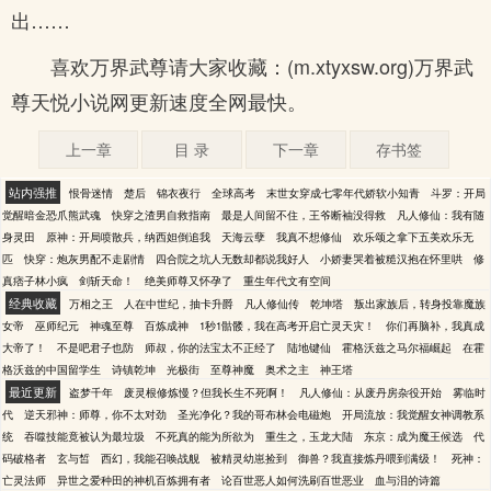
出……
喜欢万界武尊请大家收藏：(m.xtyxsw.org)万界武
尊天悦小说网更新速度全网最快。
上一章
目 录
下一章
存书签
站内强推
恨骨迷情
楚后
锦衣夜行
全球高考
末世女穿成七零年代娇软小知青
斗罗：开局
觉醒暗金恐爪熊武魂
快穿之渣男自救指南
最是人间留不住，王爷断袖没得救
凡人修仙：我有随
身灵田
原神：开局喷散兵，纳西妲倒追我
天海云孽
我真不想修仙
欢乐颂之拿下五美欢乐无
匹
快穿：炮灰男配不走剧情
四合院之坑人无数却都说我好人
小娇妻哭着被糙汉抱在怀里哄
修
真痞子林小疯
剑斩天命！
绝美师尊又怀孕了
重生年代文有空间
经典收藏
万相之王
人在中世纪，抽卡升爵
凡人修仙传
乾坤塔
叛出家族后，转身投靠魔族
女帝
巫师纪元
神魂至尊
百炼成神
1秒1骷髅，我在高考开启亡灵天灾！
你们再脑补，我真成
大帝了！
不是吧君子也防
师叔，你的法宝太不正经了
陆地键仙
霍格沃兹之马尔福崛起
在霍
格沃兹的中国留学生
诗镇乾坤
光极街
至尊神魔
奥术之主
神王塔
最近更新
盗梦千年
废灵根修炼慢？但我长生不死啊！
凡人修仙：从废丹房杂役开始
雾临时
代
逆天邪神：师尊，你不太对劲
圣光净化？我的哥布林会电磁炮
开局流放：我觉醒女神调教系
统
吞噬技能竟被认为最垃圾
不死真的能为所欲为
重生之，玉龙大陆
东京：成为魔王候选
代
码破格者
玄与皙
西幻，我能召唤战舰
被精灵幼崽捡到
御兽？我直接炼丹喂到满级！
死神：
亡灵法师
异世之爱种田的神机百炼拥有者
论百世恶人如何洗刷百世恶业
血与泪的诗篇