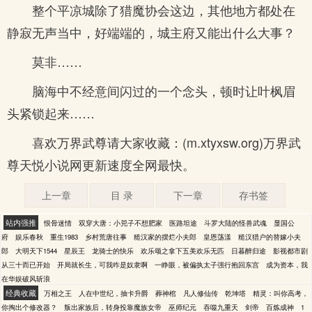
整个平凉城除了猎魔协会这边，其他地方都处在
静寂无声当中，好端端的，城主府又能出什么大事？
莫非……
脑海中不经意间闪过的一个念头，顿时让叶枫眉
头紧锁起来……
喜欢万界武尊请大家收藏：(m.xtyxsw.org)万界武
尊天悦小说网更新速度全网最快。
上一章
目 录
下一章
存书签
站内强推
恨骨迷情
双穿大唐：小兕子不想肥家
医路坦途
斗罗大陆的怪兽武魂
显国公
府
娱乐春秋
重生1983
乡村荒唐往事
糙汉家的摆烂小夫郎
皇恩荡漾
糙汉猎户的替嫁小夫
郎
大明天下1544
星辰王
龙骑士的快乐
欢乐颂之拿下五美欢乐无匹
日暮醉归途
影视都市剧
从三十而已开始
开局就长生，可我咋是奴隶啊
一睁眼，被偏执太子强行抱回东宫
成为资本，我
在华娱破风斩浪
经典收藏
万相之王
人在中世纪，抽卡升爵
葬神棺
凡人修仙传
乾坤塔
精灵：叫你高考，
你掏出个修改器？
叛出家族后，转身投靠魔族女帝
巫师纪元
吞噬九重天
剑帝
百炼成神
1