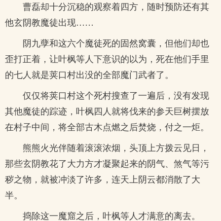
曹磊却十分沉稳的观察着四方，随时预防还有其
他玄阴教魔徒出现……
阴九孽和这六个魔徒死的固然窝囊，但他们却也
歪打正着，让叶枫等人下意识的以为，死在他们手里
的七人就是荚口村出没的全部魔门武者了。
仅仅将荚口村这个死村搜查了一遍后，没有发现
其他魔徒的踪迹，叶枫四人就将伐来的参天巨树摆放
在村子中间，将全部古木点燃之后焚烧，付之一炬。
熊熊火光伴随着滚滚浓烟，头顶上方拨云见日，
那些玄阴教花了大力方才凝聚起来的阴气、煞气等污
秽之物，就被冲淡了许多，连天上阴云都消散了大
半。
捣除这一魔窟之后，叶枫等人才满意的离去。