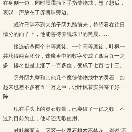
在身侧一边，同时黑霭摘下手指储物戒，想了想后，
哀叹一声放在了养魂珠旁边。
或许已等不到大弟子阴九翳前来，希望看在往日
情分的面子上，他能善待养魂珠里的黑晨……
接连斩杀两个中等魔徒、一个高等魔徒，叶枫一
共获得两百积分，诛魔令中的数字变成了四百九十之
多，排名也是上涨了一百多位，变成了七百七十三。
另外阴九孽和其他几个魔徒储物戒中的灵石，加
起来也差不多有五千万之巨，让叶枫着实兴奋了好一
阵。
现在手头上的灵石数量，已突破了一亿之数，不
过到目前为止，他却还无暇使用。
对叶枫而言，区区一亿灵石根本不禁花，别说“不