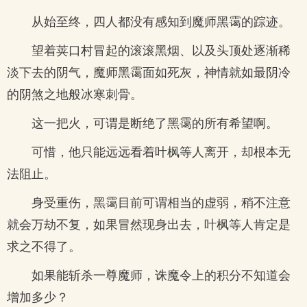
从始至终，四人都没有感知到魔师黑霭的踪迹。
望着荚口村冒起的滚滚黑烟、以及头顶处逐渐稀
淡下去的阴气，魔师黑霭面如死灰，神情就如最阴冷
的阴煞之地般冰寒刺骨。
这一把火，可谓是断绝了黑霭的所有希望啊。
可惜，他只能远远看着叶枫等人离开，却根本无
法阻止。
身受重伤，黑霭目前可谓相当的虚弱，稍不注意
就会万劫不复，如果冒然现身出去，叶枫等人肯定是
求之不得了。
如果能斩杀一尊魔师，诛魔令上的积分不知道会
增加多少？