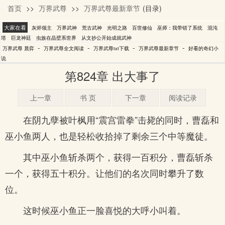
首页
>>
万界武尊
>>
万界武尊最新章节
(目录)
晨弈
大家在看
灰烬领主
万界武神
荒古武神
光明之路
百世修仙
巫师：我带错了系统
混沌
塔
巨龙神廷
虫族在晶壁系世界
从文抄公开始成就武神
-
-
-
-
万界武尊 晨弈
万界武尊全文阅读
万界武尊txt下载
万界武尊最新章节
好看的奇幻小
说
第824章 出大事了
上一章
书 页
下一章
阅读记录
在阴九孽被叶枫用“震宫雷拳”击毙的同时，曹磊和
巫小鱼两人，也是轻松收拾掉了剩余三个中等魔徒。
其中巫小鱼斩杀两个，获得一百积分，曹磊斩杀
一个，获得五十积分。让他们的名次同时攀升了数
位。
这时候巫小鱼正一脸喜悦的大呼小叫着。