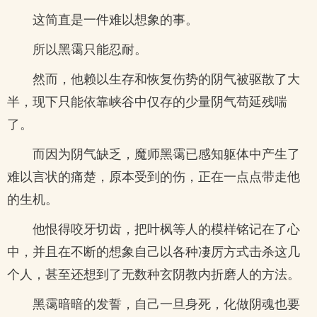
这简直是一件难以想象的事。
所以黑霭只能忍耐。
然而，他赖以生存和恢复伤势的阴气被驱散了大
半，现下只能依靠峡谷中仅存的少量阴气苟延残喘
了。
而因为阴气缺乏，魔师黑霭已感知躯体中产生了
难以言状的痛楚，原本受到的伤，正在一点点带走他
的生机。
他恨得咬牙切齿，把叶枫等人的模样铭记在了心
中，并且在不断的想象自己以各种凄厉方式击杀这几
个人，甚至还想到了无数种玄阴教内折磨人的方法。
黑霭暗暗的发誓，自己一旦身死，化做阴魂也要