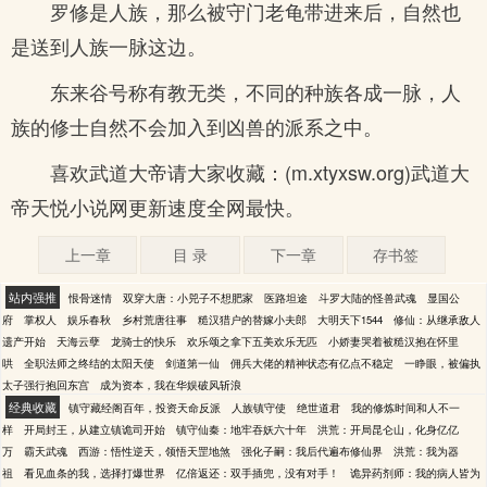
罗修是人族，那么被守门老龟带进来后，自然也
是送到人族一脉这边。
东来谷号称有教无类，不同的种族各成一脉，人
族的修士自然不会加入到凶兽的派系之中。
喜欢武道大帝请大家收藏：(m.xtyxsw.org)武道大
帝天悦小说网更新速度全网最快。
上一章
目 录
下一章
存书签
站内强推
恨骨迷情
双穿大唐：小兕子不想肥家
医路坦途
斗罗大陆的怪兽武魂
显国公
府
掌权人
娱乐春秋
乡村荒唐往事
糙汉猎户的替嫁小夫郎
大明天下1544
修仙：从继承敌人
遗产开始
天海云孽
龙骑士的快乐
欢乐颂之拿下五美欢乐无匹
小娇妻哭着被糙汉抱在怀里
哄
全职法师之终结的太阳天使
剑道第一仙
佣兵大佬的精神状态有亿点不稳定
一睁眼，被偏执
太子强行抱回东宫
成为资本，我在华娱破风斩浪
经典收藏
镇守藏经阁百年，投资天命反派
人族镇守使
绝世道君
我的修炼时间和人不一
样
开局封王，从建立镇诡司开始
镇守仙秦：地牢吞妖六十年
洪荒：开局昆仑山，化身亿亿
万
霸天武魂
西游：悟性逆天，领悟天罡地煞
强化子嗣：我后代遍布修仙界
洪荒：我为器
祖
看见血条的我，选择打爆世界
亿倍返还：双手插兜，没有对手！
诡异药剂师：我的病人皆为