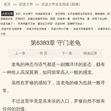
首页
>>
武道大帝
>>
武道大帝全文阅读
(目录)
忘情至尊
大家在看
玄幻：长生神子，何须妹骨证道！
逆天悟性：从开创观想法开始长生
横推诡怪，我
是极道武圣
开局封王，从建立镇诡司开始
采阴
剑道第一魔
混沌天帝诀
爹，别苟了出山吧，
你真无敌了！
开局鸿蒙不灭体，碾压亿万天骄
武道封神，观摩即可加点！
-
-
-
-
武道大帝 忘情至尊
武道大帝全文阅读
武道大帝txt下载
武道大帝最新章节
好看的玄幻
小说
第6383章 守门老龟
上一章
书 页
下一章
阅读记录
老龟的神态与语气都是一副懒洋洋的姿态，颇有
一种给人高深莫测，如同前辈高人一般的感觉。
虽然在罗修的感知下，这老龟的修为也就一般寻
常。
不过这里毕竟是东来谷的入口，罗修自然不敢有
任何的怠慢。