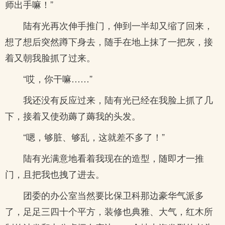
师出手嘛！”
陆有光再次伸手推门，伸到一半却又缩了回来，
想了想后突然蹲下身去，随手在地上抹了一把灰，接
着又朝我脸抓了过来。
“哎，你干嘛……”
我还没有反应过来，陆有光已经在我脸上抓了几
下，接着又使劲薅了薅我的头发。
“嗯，够脏、够乱，这就差不多了！”
陆有光满意地看着我现在的造型，随即才一推
门，且把我也拽了进去。
团委的办公室当然要比保卫科那边豪华气派多
了，足足三四十个平方，装修也典雅、大气，红木所