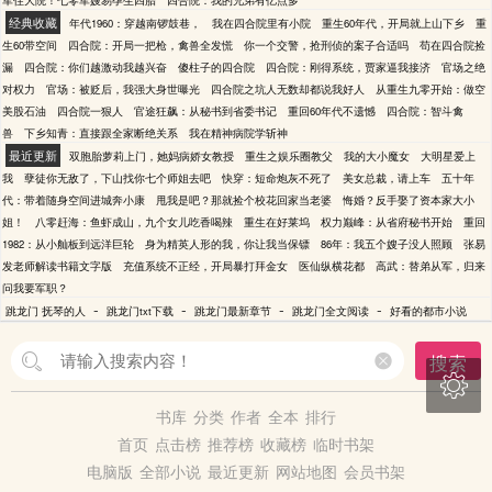
军住大院！七零军嫂易孕生四胎
四合院：我的兄弟有亿点多
经典收藏
年代1960：穿越南锣鼓巷，
我在四合院里有小院
重生60年代，开局就上山下乡
重
生60带空间
四合院：开局一把枪，禽兽全发慌
你一个交警，抢刑侦的案子合适吗
苟在四合院捡
漏
四合院：你们越激动我越兴奋
傻柱子的四合院
四合院：刚得系统，贾家逼我接济
官场之绝
对权力
官场：被贬后，我强大身世曝光
四合院之坑人无数却都说我好人
从重生九零开始：做空
美股石油
四合院一狠人
官途狂飙：从秘书到省委书记
重回60年代不遗憾
四合院：智斗禽
兽
下乡知青：直接跟全家断绝关系
我在精神病院学斩神
最近更新
双胞胎萝莉上门，她妈病娇女教授
重生之娱乐圈教父
我的大小魔女
大明星爱上
我
孽徒你无敌了，下山找你七个师姐去吧
快穿：短命炮灰不死了
美女总裁，请上车
五十年
代：带着随身空间进城奔小康
甩我是吧？那就捡个校花回家当老婆
悔婚？反手娶了资本家大小
姐！
八零赶海：鱼虾成山，九个女儿吃香喝辣
重生在好莱坞
权力巅峰：从省府秘书开始
重回
1982：从小舢板到远洋巨轮
身为精英人形的我，你让我当保镖
86年：我五个嫂子没人照顾
张易
发老师解读书籍文字版
充值系统不正经，开局暴打拜金女
医仙纵横花都
高武：替弟从军，归来
问我要军职？
-
-
-
-
跳龙门 抚琴的人
跳龙门txt下载
跳龙门最新章节
跳龙门全文阅读
好看的都市小说
搜索

书库
分类
作者
全本
排行
首页
点击榜
推荐榜
收藏榜
临时书架
电脑版
全部小说
最近更新
网站地图
会员书架