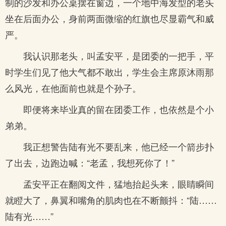
制的沙发和办公桌摆在窗边，一个地中海发型的老头
坐在后面办公，身前两面微缩的红旗也尽显霸气和威
严。
我认识那老头，叫孟安平，是团委的一把手，平
时学生们见了他大气都不敢出，学生会主席原沐雨那
么风光，在他面前也就是个孙子。
即便将来毕业真的留在团委工作，也依然是个小
弟弟。
我正想警告陆有光不要乱来，他已经一个箭步扑
了出去，边跑边喊：“老孟，我想死你了！”
孟安平正在翻阅文件，猛地抬起头来，眼睛瞬间
就瞪大了，鼻翼和嘴角的肌肉也在不断颤抖：“陆……
陆有光……”