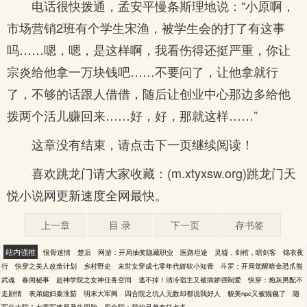
电话很快拨通，孟安平慢条斯理地说：“小原啊，
市场营销2班有个学生宋渔，被学生会的打了有这事
吗……嗯，嗯，是这样啊，我看伤得还挺严重，你让
宗炎给他拿一万块钱吧……不要问了，让他拿就行
了，不够的话跟人借借，随后让创业中心那边多给他
拨两个活儿赚回来……好，好，那就这样……”
这章没有结束，请点击下一页继续阅读！
喜欢跳龙门请大家收藏：(m.xtyxsw.org)跳龙门天
悦小说网更新速度全网最快。
上一章
目 录
下一页
存书签
站内强推
恨骨迷情
楚后
网游：开局抽奖隐藏职业
医路坦途
灵墟，剑棺，瞎剑客
锦衣夜
行
快穿之美人改造计划
乡村野史
末世女穿成七零年代娇软小知青
斗罗：开局觉醒暗金恐爪熊
武魂
春闺秘事
超神学院之女神任务空间
逃不掉！清冷宿主又被病娇强制爱
快穿：炮灰男配不
走剧情
表弟媳妇秦淮茹
明末大军阀
四合院之坑人无数却都说我好人
貌美npc又被觊觎了
随