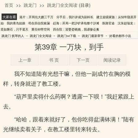
首页
>>
跳龙门
>>
跳龙门全文阅读
(目录)
抚琴的人
大家在看
港片：开局坑大嫂三千万
分手后，我21岁成为副科长
建立超级家族：从52年隐居开
始
我的青岛姑娘
苟在四合院捡漏
赶海：开局一把沙铲承包整个沙滩
医路官途
汉东赵瑞龙：
坚如磐石，只手遮天
重生60带空间
四合院：迎娶娄晓娥，我虐惨众禽
-
-
-
-
跳龙门 抚琴的人
跳龙门全文阅读
跳龙门txt下载
跳龙门最新章节
好看的都市小说
第39章 一万块，到手
上一章
书 页
下一页
阅读记录
我不知道陆有光想干嘛，但他一副成竹在胸的模
样，转身就进了教工楼。
“葫芦里卖得什么药啊？透露一下呗！”我赶紧跟上
去。
“哈哈，跟着来就好了，包你吃得盆满钵满！”陆有
光继续卖着关子，在教工楼里转来转去。