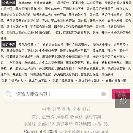
经典收藏
年代1960：穿越南锣鼓巷，
我祁同伟，不事权贵，从村官干起
穿越四合院之开局落
户四合院
我在四合院里有小院
重生60年代，开局就上山下乡
四合院里的悠哉日子
考公失败，
我转身进入省委组织部
诸天养老从火红年代开始
重生60带空间
四合院：从返还技能开始
四合
院：从采购员开始的幸福生活
穿越北平从光荣时代开始
四合院：开局一把枪，禽兽全发慌
四合
院：激情澎湃的岁月
苟在四合院捡漏
四合院：带着娄晓娥提前躺平
四合院：情满四合院外
传
四合院之我的生活主打个随心随性
1972，红旗招展的青春年代
赶海：开局一把沙铲承包整个
沙滩
最近更新
双胞胎萝莉上门，她妈病娇女教授
重生之娱乐圈教父
我的大小魔女
大明星爱上
我
孽徒你无敌了，下山找你七个师姐去吧
快穿：短命炮灰不死了
美女总裁，请上车
五十年
代：带着随身空间进城奔小康
甩我是吧？那就捡个校花回家当老婆
悔婚？反手娶了资本家大小
姐！
八零赶海：鱼虾成山，九个女儿吃香喝辣
重生在好莱坞
权力巅峰：从省府秘书开始
重回
1982：从小舢板到远洋巨轮
开局穷光蛋，赚钱全靠挂！
病娇美女总裁爱上我
我的区长老婆
火
红年代：开发北大荒，种田赶山养全家
身为精英人形的我，你让我当保镖
最强战神
-
-
-
-
跳龙门 抚琴的人
跳龙门txt下载
跳龙门最新章节
跳龙门全文阅读
好看的都市小说
搜索

书库
分类
作者
全本
排行
首页
点击榜
推荐榜
收藏榜
临时书架
电脑版
全部小说
最近更新
网站地图
会员书架
Copyright © 2026
天悦小说网 (m.xtyxsw.org)