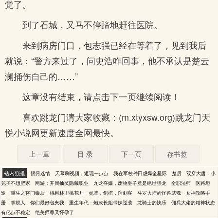
觉了。
到了石城，又马不停蹄地赶往医院。
来到病房门口，包志强已经在等着了，见到我后
就说：“警方来过了，问史浩咋回事，他不承认是楚云
澜捅伤自己的……”
这章没有结束，请点击下一页继续阅读！
喜欢跳龙门请大家收藏：(m.xtyxsw.org)跳龙门天
悦小说网更新速度全网最快。
上一章
目 录
下一页
存书签
站内强推
恨骨迷情
天幕刷视频，返现一点点
我在军校种田虐爆全星际
楚后
双穿大唐：小
兕子不想肥家
网游：开局抽奖隐藏职业
九龙夺嫡，废物皇子竟是绝世强龙
全职法师
医路坦
途
重生之将门毒后
桃树林里桃花开
灵墟，剑棺，瞎剑客
斗罗大陆的怪兽武魂
女神攻略手
册
掌权人
你们最好包夹我
重生年代：炮灰长姐带妹逆袭
龙骑士的快乐
佣兵大佬的精神状态
有亿点不稳定
绝美师尊又怀孕了