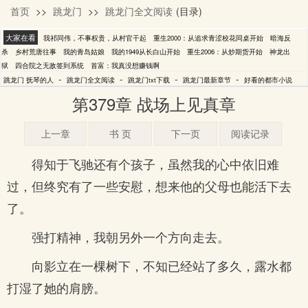
首页
>>
跳龙门
>>
跳龙门全文阅读
(目录)
抚琴的人
大家在看
我祁同伟，不事权贵，从村官干起
重生2000：从追求青涩校花同桌开始
暗海反
杀
乡村荒唐往事
我的青岛姑娘
我的1949从长白山开始
重生2006：从炒期货开始
神龙出
狱
四合院之无敌签到系统
首富：我真没想赚钱啊
-
-
-
-
跳龙门 抚琴的人
跳龙门全文阅读
跳龙门txt下载
跳龙门最新章节
好看的都市小说
第379章 战场上见真章
上一章
书 页
下一页
阅读记录
得知于飞驰还有个孩子，虽然我的心中依旧难
过，但终究有了一些安慰，想来他的父母也能活下去
了。
强打精神，我朝另外一个方向走去。
向影立在一棵树下，不知已经站了多久，露水都
打湿了她的肩膀。