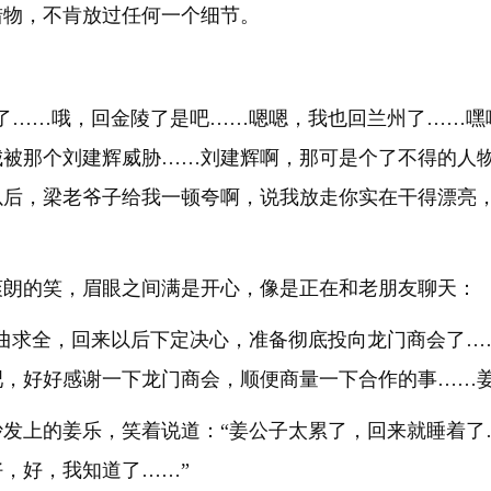
猎物，不肯放过任何一个细节。
样了……哦，回金陵了是吧……嗯嗯，我也回兰州了……嘿
城被那个刘建辉威胁……刘建辉啊，那可是个了不得的人
以后，梁老爷子给我一顿夸啊，说我放走你实在干得漂亮
爽朗的笑，眉眼之间满是开心，像是正在和老朋友聊天：
委曲求全，回来以后下定决心，准备彻底投向龙门商会了…
，好好感谢一下龙门商会，顺便商量一下合作的事……姜
沙发上的姜乐，笑着说道：“姜公子太累了，回来就睡着了
，好，我知道了……”