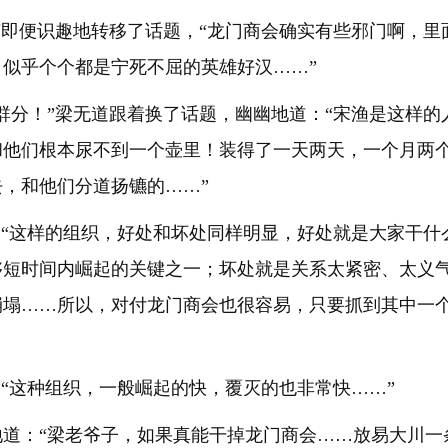
随即便识趣地转移了话题，“龙门商会确实有些邪门啊，
似乎个个都是宁死不屈的英雄好汉……”
群分！”梁无道跟着换了话题，幽幽地道：“宋渔是这样
和他们根本尿不到一个壶里！装得了一天两天，一个月两
，和他们分道扬镳的……”
，“这样的组织，好处和坏处同样明显，好处就是大家干
够短时间内崛起的关键之一；坏处就是关系太紧密、太义
崩塌……所以，对付龙门商会也很容易，只要抓到其中一
，“这种组织，一般崛起的快，覆灭的也非常快……”
道：“梁老爷子，如果真能干掉龙门商会……放易大川一