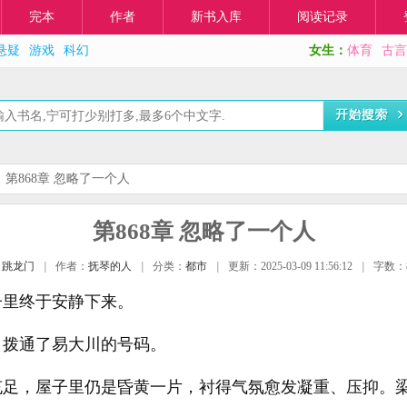
完本
作者
新书入库
阅读记录
悬疑
游戏
科幻
女生：
体育
古言
第868章 忽略了一个人
第868章 忽略了一个人
：
跳龙门
|
作者：
抚琴的人
|
分类：
都市
|
更新：2025-03-09 11:56:12
|
字数：8
子里终于安静下来。
，拨通了易大川的号码。
充足，屋子里仍是昏黄一片，衬得气氛愈发凝重、压抑。