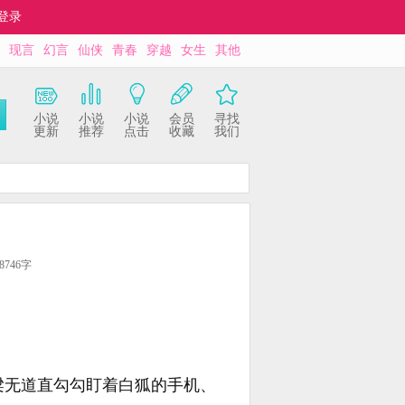
登录
现言
幻言
仙侠
青春
穿越
女生
其他
小说
小说
小说
会员
寻找
更新
推荐
点击
收藏
我们
746字
梁无道直勾勾盯着白狐的手机、