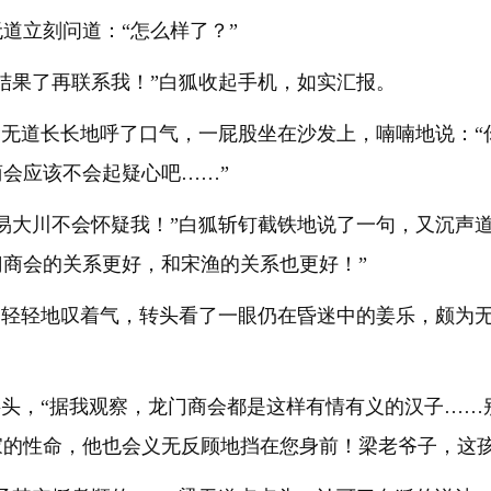
道立刻问道：“怎么样了？”
结果了再联系我！”白狐收起手机，如实汇报。
梁无道长长地呼了口气，一屁股坐在沙发上，喃喃地说：
会应该不会起疑心吧……”
易大川不会怀疑我！”白狐斩钉截铁地说了一句，又沉声
商会的关系更好，和宋渔的关系也更好！”
道轻轻地叹着气，转头看了一眼仍在昏迷中的姜乐，颇为
摇头，“据我观察，龙门商会都是这样有情有义的汉子…
家的性命，他也会义无反顾地挡在您身前！梁老爷子，这孩