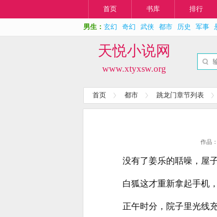
首页
书库
排行
男生：
玄幻
奇幻
武侠
都市
历史
军事
天悦小说网
www.xtyxsw.org
首页
都市
跳龙门章节列表
作品
没有了姜乐的聒噪，屋
白狐这才重新拿起手机
正午时分，院子里光线