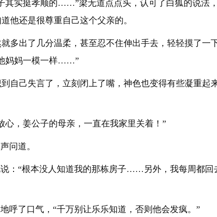
子其实挺孝顺的……”梁无道点点头，认可了白狐的说法
知道他还是很尊重自己这个父亲的。
然就多出了几分温柔，甚至忍不住伸出手去，轻轻摸了一
他妈妈一模一样……”
识到自己失言了，立刻闭上了嘴，神色也变得有些凝重起
放心，姜公子的母亲，一直在我家里关着！”
沉声问道。
地说：“根本没人知道我的那栋房子……另外，我每周都
长地呼了口气，“千万别让乐乐知道，否则他会发疯。”