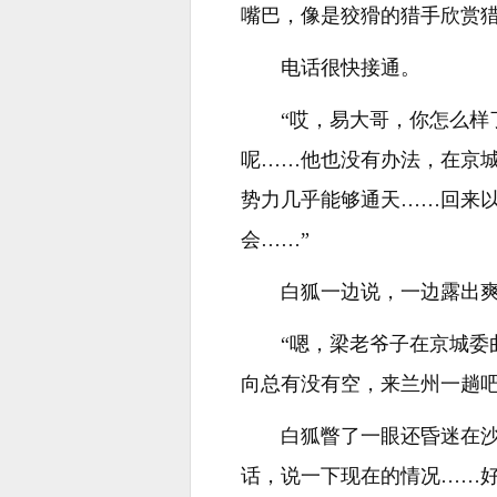
嘴巴，像是狡猾的猎手欣赏
电话很快接通。
“哎，易大哥，你怎么
呢……他也没有办法，在京
势力几乎能够通天……回来
会……”
白狐一边说，一边露出
“嗯，梁老爷子在京城
向总有没有空，来兰州一趟吧
白狐瞥了一眼还昏迷在
话，说一下现在的情况……好