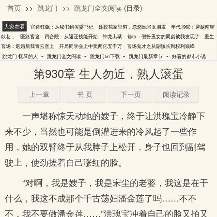
首页
>>
跳龙门
>>
跳龙门全文阅读
(目录)
抚琴的人
大家在看
官途狂飙：从秘书到省委书记
趁校花家里穷，忽悠她当女朋友
年代1960：穿越南锣
鼓巷，
医路官途
四合院：从返还技能开始
神龙出狱
都市：假扮丑女的同桌被我发现了
重生
官场：退婚后我青云直上
开局同学会上中奖两亿五千万
官场鬼才之从副镇长到权利巅峰
-
-
-
-
跳龙门 抚琴的人
跳龙门全文阅读
跳龙门txt下载
跳龙门最新章节
好看的都市小说
第930章 生人勿近，熟人滚蛋
上一章
书 页
下一页
阅读记录
一声堪称惊天动地的嫂子，终于让洪瑰宝冷静下
来不少，当然也可能是倒灌进来的冷风起了一些作
用，她的双臂终于从我脖子上松开，身子也回到副驾
驶上，使劲搓着自己涨红的脸。
“对啊，我是嫂子，我是宋尘的老婆，我这是在干
什么，我这不成那个千古荡妇潘金莲了吗……不不
不，我不要做潘金莲……”洪瑰宝冲着自己的脸又拍又