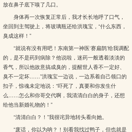
放在鼻子底下嗅了几口。
身体再一次恢复正常后，我才长长地呼了口气，
坐回到主驾驶上，将玻璃瓶还给洪瑰宝，“什么东西，
臭成这样！”
“就说有没有用吧！东南第一神医‘赛扁鹊’给我调配
的，是不是药到病除？他说啦，迷药一般透着淡淡的
香气，所以他故意搞成臭的，提醒世人香不一定好、
臭不一定坏……”洪瑰宝一边说，一边系着自己领口的
扣子，惊魂未定地说：“吓死了，真要和你发生什
么……怎么和你哥交代啊，我清清白白的身子，还想
给他当新婚礼物的！”
“清清白白？！”我很诧异地转头看向她。
“废话，你以为呐？！别看我找过鸭子，但也就是