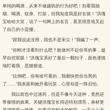
单纯的喝酒，从来不做越轨的行为好吧！别看我抽
烟、喝酒、纹身、打架，但我知道我是好女孩！”洪瑰
宝哈哈大笑，说了一句网上的名言，甚至得意地叉起
了自己的小蛮腰。
“跟我说这没用，我也不是宋尘！”我嘁了一声。
“你刚才没看到什么吧？敢做对不起你哥的事，趁
早自挖双眼！”洪瑰宝系好了最后一颗扣子，面色谨慎
地盯着我，恶狠狠道。
“拉倒吧，你有啥可看的，我都快把你当男的
了……”我表面和她开着玩笑，心里却是一阵后怕。
我以前也中过迷药，但是不像今天这种，竟然还
带催情的效果。关键洪瑰宝长得还特别漂亮，身材更
是顶呱呱一级棒，如果没有刚才的解药，一不小心天