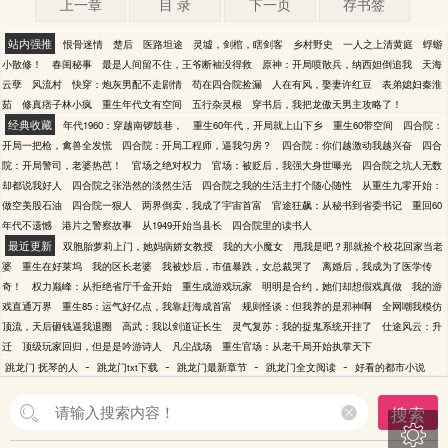
上一章
目 录
下一页
存书签
站内强推
恨骨迷情
楚后
医路坦途
灵墟，剑棺，瞎剑客
乡村野史
一人之上清黄庭
蜉蝣
小散修！
春闺秘事
最是人间留不住，王爷断袖没得救
原神：开局喷散兵，纳西妲倒追我
天海
云孽
风流村
快穿：炮灰男配不走剧情
苟在四合院捡漏
人在有风，娶妻许红豆
表弟媳妇秦淮
茹
修真痞子林小疯
重生年代文有空间
五行杂灵根
穿书后，我把龙傲天男主攻略了！
经典收藏
年代1960：穿越南锣鼓巷，
重生60年代，开局就上山下乡
重生60带空间
四合院：
开局一把枪，禽兽全发慌
四合院：开局工程师，逼我匀房？
四合院：你们越激动我越兴奋
四合
院：开局警司，老婆热芭！
官场之绝对权力
官场：被贬后，我强大身世曝光
四合院之坑人无数
却都说我好人
四合院之张浩然的淡然生活
四合院之我的生活主打个随心随性
从重生九零开始：
做空美股石油
四合院一狠人
两界倒卖，我成了宇宙首富
官途狂飙：从秘书到省委书记
重回60
年代不遗憾
港片之警察故事
从1949开始当县长
四合院里的读书人
最近更新
双胞胎萝莉上门，她妈病娇女教授
我的大小魔女
甩我是吧？那就捡个校花回家当老
婆
重生在好莱坞
我的区长老婆
我被炒后，市值暴跌，女总裁哭了
离婚后，我成为了医学传
奇！
权力巅峰：从拒绝省厅千金开始
重生成游戏玩家
明明是合约，她们却想假戏真做
我的游
戏直通万界
重生85：运气好亿点，我靠赶海成首富
规则怪谈：但我养的是邪神啊
全网嘲我模仿
顶流，天后砸钱逼我退圈
高武：我以剑道证长生
灵气复苏：我的捉鬼系统开挂了
仕途风云：升
迁
顶级玩家回归，但是是吟游诗人
凡尘战场
重生官场：从老干局开始执掌天下
-
-
-
-
跳龙门 抚琴的人
跳龙门txt下载
跳龙门最新章节
跳龙门全文阅读
好看的都市小说
搜索
