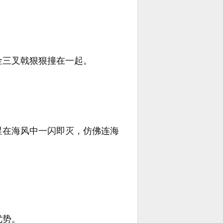
金三叉戟狠狠撞在一起。
星在海风中一闪即灭，仿佛连海
。
优势。