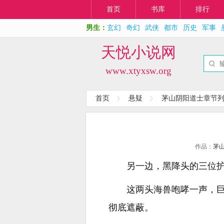
首页
书库
排行
男生：
玄幻
奇幻
武侠
都市
历史
军事
天悦小说网
www.xtyxsw.org
首页
悬疑
茅山阴阳道士章节
作品：
茅
另一边，黑降头的三位
这两头海兽咆哮一声，
彻底遮蔽。