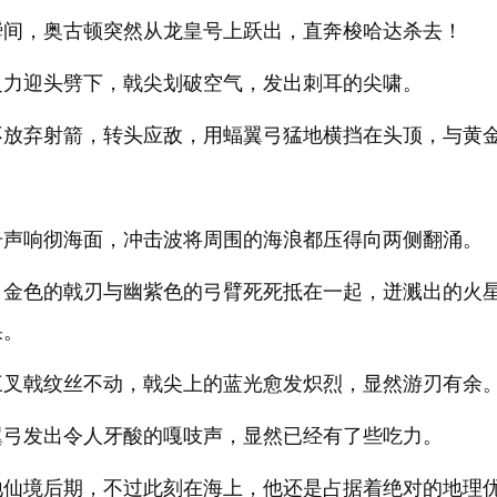
瞬间，奥古顿突然从龙皇号上跃出，直奔梭哈达杀去！
之力迎头劈下，戟尖划破空气，发出刺耳的尖啸。
不放弃射箭，转头应敌，用蝠翼弓猛地横挡在头顶，与黄
击声响彻海面，冲击波将周围的海浪都压得向两侧翻涌。
，金色的戟刃与幽紫色的弓臂死死抵在一起，迸溅出的火
果。
三叉戟纹丝不动，戟尖上的蓝光愈发炽烈，显然游刃有余
翼弓发出令人牙酸的嘎吱声，显然已经有了些吃力。
地仙境后期，不过此刻在海上，他还是占据着绝对的地理