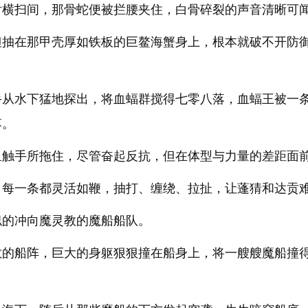
钳横扫间，那骨蛇便被拦腰夹住，白骨碎裂的声音清晰可
但抽在那甲壳厚如铁板的巨鳌海蟹身上，根本就破不开防
手从水下猛地探出，将血蝠群搅得七零八落，血蝠王被一
落。
鱼触手所拖住，尽管奋起反抗，但在体型与力量的差距面
，每一条都灵活如鞭，抽打、缠绕、拉扯，让蓬猜和达贡
似的冲向魔灵教的魔船船队。
教的船阵，巨大的身躯狠狠撞在船身上，将一艘艘魔船撞