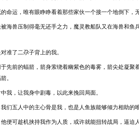
死的命运，唯有眼睁睁看着那些家伙一个接一个地倒下，
法被海兽压制得毫无还手之力，魔灵教船队又在海兽和鱼
尖对准了二尕子背上的我。
同于先前的蝠箭，箭身萦绕着幽紫色的毒雾，箭尖处凝聚
蝠箭。
射中我，让我身中剧毒，以此来挽回局面。
，我们五人中的主心骨是我，也是人鱼族能够倾力相助的
，他便可趁机挟持我作为人质，或许就能扭转战局，逼迫