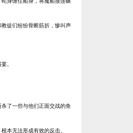
、蛇身缠住船身，将魔船接连碾
和教徒们纷纷骨断筋折，惨叫声
盛宴。
斩杀了一些与他们正面交战的鱼
，根本无法形成有效的反击。