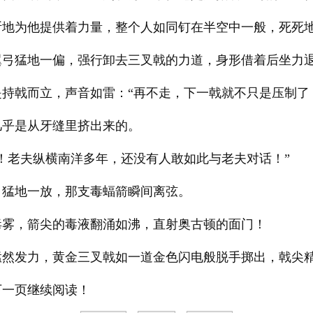
断地为他提供着力量，整个人如同钉在半空中一般，死死
翼弓猛地一偏，强行卸去三叉戟的力道，身形借着后坐力
持戟而立，声音如雷：“再不走，下一戟就不只是压制了
几乎是从牙缝里挤出来的。
！老夫纵横南洋多年，还没有人敢如此与老夫对话！”
弓猛地一放，那支毒蝠箭瞬间离弦。
毒雾，箭尖的毒液翻涌如沸，直射奥古顿的面门！
猛然发力，黄金三叉戟如一道金色闪电般脱手掷出，戟尖
下一页继续阅读！