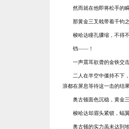
然而就在他即将松手的
那黄金三叉戟带着千钧
梭哈达瞳孔骤缩，不得
铛——！
一声震耳欲聋的金铁交
二人在半空中僵持不下
浪都在屏息等待这一击的结
奥古顿面色沉稳，黄金
梭哈达却眉头紧锁，蝠
奥古顿的实力虽未达到