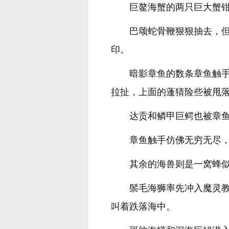
巨鳌海蟹的两只巨大蟹
巴颂蛇骨鞭狠狠抽去，
印。
暗影章鱼的数条章鱼触
拉扯，上面的蓬猜险些被甩
达贡和鳞甲巨鳄也被章
章鱼触手仿佛无穷无尽
其余的海兽则是一窝蜂
鬃毛海狮率先冲入魔灵
叫着跌落海中。