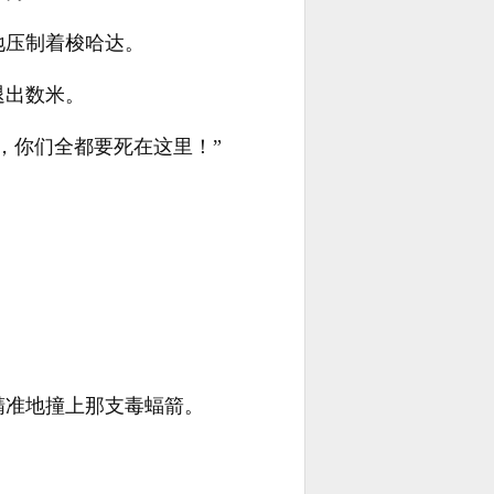
地压制着梭哈达。
退出数米。
，你们全都要死在这里！”
精准地撞上那支毒蝠箭。