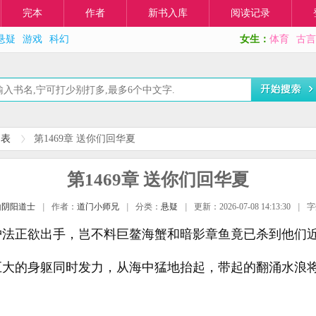
完本
作者
新书入库
阅读记录
悬疑
游戏
科幻
女生：
体育
古言
列表
第1469章 送你们回华夏
第1469章 送你们回华夏
山阴阳道士
|
作者：
道门小师兄
|
分类：
悬疑
|
更新：2026-07-08 14:13:30
|
字
护法正欲出手，岂不料巨鳌海蟹和暗影章鱼竟已杀到他们
巨大的身躯同时发力，从海中猛地抬起，带起的翻涌水浪