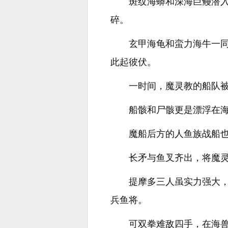
斑纹海蟒和深海巨鳗潜
碎。
玄甲海龟和蛮力海牛一
此起彼伏。
一时间，魔灵教的船队
船骸和尸骸更是漂浮在
魔船后方的人鱼族战船
长矛与鱼叉齐出，将魔
提摩多三人虽实力强大
兵鱼将。
可双拳难敌四手，在海