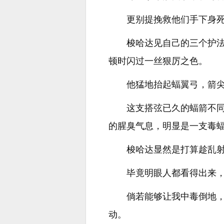
更别提挽救他们手下身
梭哈达见自己的三个护
顿时闪过一丝狠厉之色。
他猛地抬起蝠翼弓，箭
这支搭弦已久的蝠箭不
的腥臭气息，明显是一支毒
梭哈达显然是打算趁乱
毕竟明眼人都看得出来
倘若能够让我中毒倒地
动。