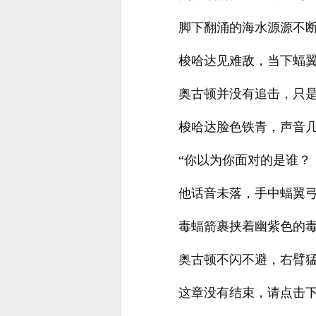
脚下翻涌的海水源源不
梭哈达见难敌，当下蝠
奥古顿并没有追击，只是
梭哈达脸色铁青，声音
“你以为你面对的是谁？
他话音未落，手中蝠翼
毒蝠箭裹挟着幽紫色的
奥古顿不闪不避，右臂
这章没有结束，请点击