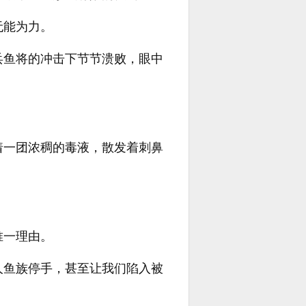
无能为力。
兵鱼将的冲击下节节溃败，眼中
着一团浓稠的毒液，散发着刺鼻
唯一理由。
人鱼族停手，甚至让我们陷入被