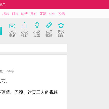
登录
现言
幻言
仙侠
青春
穿越
女生
其他
小说
小说
小说
会员
寻找
更新
推荐
点击
收藏
我们
数：5504字
近前。
将蓬猜、巴颂、达贡三人的视线