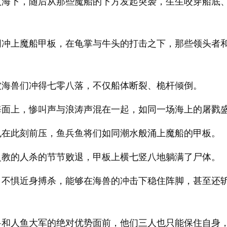
入海下，随后从那些魔船的下方发起突袭，生生咬穿船底
同冲上魔船甲板，在龟掌与牛头的打击之下，那些领头者
被海兽们冲得七零八落，不仅船体断裂、桅杆倾倒。
海面上，惨叫声与浪涛声混在一起，如同一场海上的屠戮
也在此刻前压，鱼兵鱼将们如同潮水般涌上魔船的甲板。
灵教的人杀的节节败退，甲板上横七竖八地躺满了尸体。
，不惧近身搏杀，能够在海兽的冲击下稳住阵脚，甚至还
兽和人鱼大军的绝对优势面前，他们三人也只能保住自身