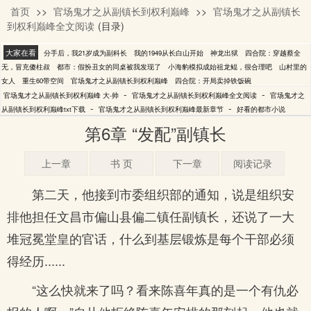
首页
>>
官场鬼才之从副镇长到权利巅峰
>>
官场鬼才之从副镇长
大-帅
到权利巅峰全文阅读
(目录)
大家在看
分手后，我21岁成为副科长
我的1949从长白山开始
神龙出狱
四合院：穿越蔡全
无，冒充傻柱叔
都市：假扮丑女的同桌被我发现了
小海豹模拟成始祖龙鲲，很合理吧
山村里的
女人
重生60带空间
官场鬼才之从副镇长到权利巅峰
四合院：开局卖掉铁饭碗
-
-
官场鬼才之从副镇长到权利巅峰 大-帅
官场鬼才之从副镇长到权利巅峰全文阅读
官场鬼才之
-
-
从副镇长到权利巅峰txt下载
官场鬼才之从副镇长到权利巅峰最新章节
好看的都市小说
第6章 “发配”副镇长
上一章
书 页
下一章
阅读记录
第二天，他接到市委组织部的通知，说是组织安
排他担任文昌市偏山县偏二镇任副镇长，还说了一大
堆冠冕堂皇的官话，什么到基层锻炼是每个干部必须
得经历......
“这么快就来了吗？看来陈喜年真的是一个有仇必