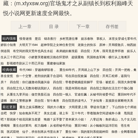
藏：(m.xtyxsw.org)官场鬼才之从副镇长到权利巅峰天
悦小说网更新速度全网最快。
上一章
目 录
下一章
存书签
站内强推
恨骨迷情
楚后
锦衣夜行
乡村荒唐往事
娱乐春秋
掌权人
末世女穿成七零年代
娇软小知青
大明天下1544
超神学院之女神任务空间
龙骑士的快乐
原神：开局喷散兵，纳西妲
倒追我
有空间的我灾荒年也风生水起
表弟媳妇秦淮茹
四合院：夭寿，我哥竟是李怀德
娱乐人
生从三十而已开始
小娇妻哭着被糙汉抱在怀里哄
超级重炮
民国铁血军阀：横行从上海滩开
始
影视都市剧从三十而已开始
重建修仙家族
经典收藏
年代1960：穿越南锣鼓巷，
重生60年代，开局就上山下乡
四合院：开局一把枪，禽
兽全发慌
你一个交警，抢刑侦的案子合适吗
苟在四合院捡漏
四合院：开局工程师，逼我匀
房？
四合院：你们越激动我越兴奋
四合院：带着娄晓娥提前躺平
官场：被贬后，我强大身世曝
光
四合院之坑人无数却都说我好人
四合院：我是何雨柱他叔
四合院之我的生活主打个随心随
性
从重生九零开始：做空美股石油
四合院一狠人
官途狂飙：从秘书到省委书记
重回60年代不
遗憾
港片之警察故事
四合院：智斗禽兽
四合院里的读书人
下乡知青：直接跟全家断绝关系
最近更新
重生之娱乐圈教父
我的大小魔女
大明星爱上我
孽徒你无敌了，下山找你七个师姐
去吧
快穿：短命炮灰不死了
美女总裁，请上车
五十年代：带着随身空间进城奔小康
甩我是
吧？那就捡个校花回家当老婆
悔婚？反手娶了资本家大小姐！
八零赶海：鱼虾成山，九个女儿吃
香喝辣
重生在好莱坞
权力巅峰：从省府秘书开始
重回1982：从小舢板到远洋巨轮
苍生有
我
医武双绝
仙子，求你别再从书里出来了
重生1961：我的签到系统能种田
御兽：全网看我暴
虐前妻！
顶级玩家回归，但是是吟游诗人
被虐88次，真真少爷心死离家