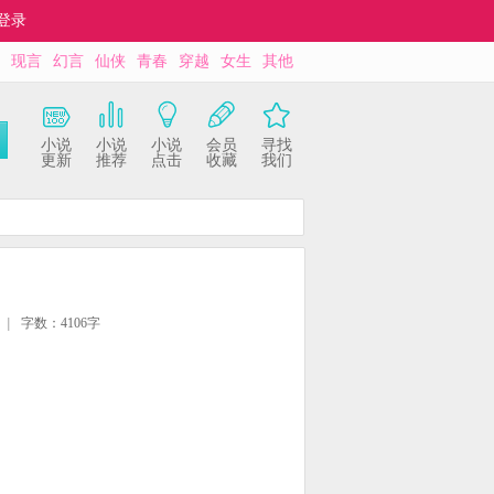
登录
现言
幻言
仙侠
青春
穿越
女生
其他
小说
小说
小说
会员
寻找
更新
推荐
点击
收藏
我们
|
字数：4106字