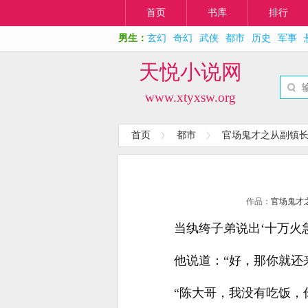
首页
书库
排行
男生：
玄幻
奇幻
武侠
都市
历史
军事
天悦小说网
www.xtyxsw.org
首页
都市
官场鬼才之从副镇
作品：
官场鬼才
当纨绔子弟说出‘十万火
他说道：“好，那你就还
“陈大哥，我没有吃饭，