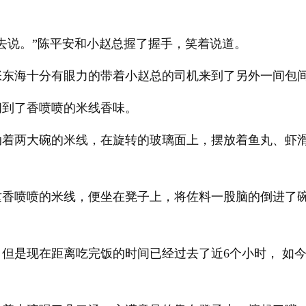
去说。”陈平安和小赵总握了握手，笑着说道。
张东海十分有眼力的带着小赵总的司机来到了另外一间包
闻到了香喷喷的米线香味。
动着两大碗的米线，在旋转的玻璃面上，摆放着鱼丸、虾
这香喷喷的米线，便坐在凳子上，将佐料一股脑的倒进了
但是现在距离吃完饭的时间已经过去了近6个小时， 如