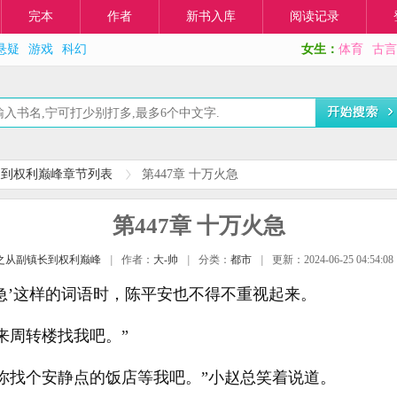
完本
作者
新书入库
阅读记录
悬疑
游戏
科幻
女生：
体育
古言
长到权利巅峰章节列表
第447章 十万火急
第447章 十万火急
之从副镇长到权利巅峰
|
作者：
大-帅
|
分类：
都市
|
更新：2024-06-25 04:54:08
急’这样的词语时，陈平安也不得不重视起来。
来周转楼找我吧。”
你找个安静点的饭店等我吧。”小赵总笑着说道。