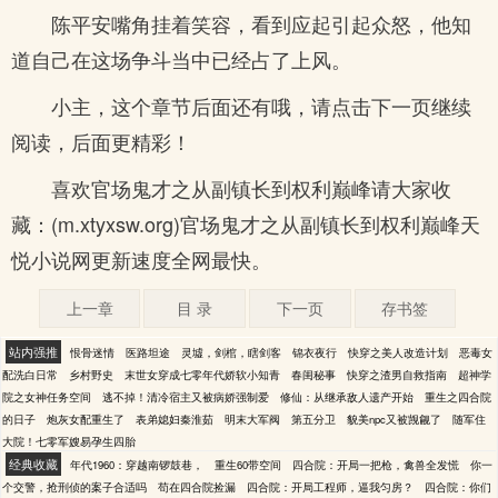
陈平安嘴角挂着笑容，看到应起引起众怒，他知
道自己在这场争斗当中已经占了上风。
小主，这个章节后面还有哦，请点击下一页继续
阅读，后面更精彩！
喜欢官场鬼才之从副镇长到权利巅峰请大家收
藏：(m.xtyxsw.org)官场鬼才之从副镇长到权利巅峰天
悦小说网更新速度全网最快。
上一章
目 录
下一页
存书签
站内强推
恨骨迷情
医路坦途
灵墟，剑棺，瞎剑客
锦衣夜行
快穿之美人改造计划
恶毒女
配洗白日常
乡村野史
末世女穿成七零年代娇软小知青
春闺秘事
快穿之渣男自救指南
超神学
院之女神任务空间
逃不掉！清冷宿主又被病娇强制爱
修仙：从继承敌人遗产开始
重生之四合院
的日子
炮灰女配重生了
表弟媳妇秦淮茹
明末大军阀
第五分卫
貌美npc又被觊觎了
随军住
大院！七零军嫂易孕生四胎
经典收藏
年代1960：穿越南锣鼓巷，
重生60带空间
四合院：开局一把枪，禽兽全发慌
你一
个交警，抢刑侦的案子合适吗
苟在四合院捡漏
四合院：开局工程师，逼我匀房？
四合院：你们