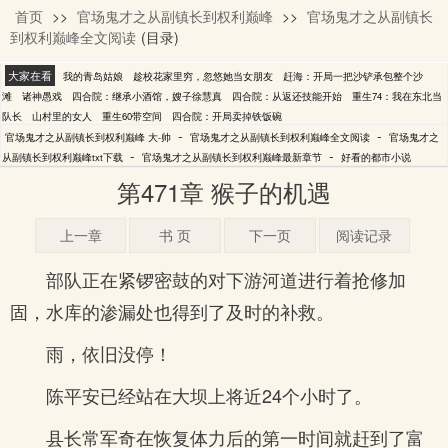
首页
>>
官场鬼才之从副镇长到权利巅峰
>>
官场鬼才之从副镇长
大-帅
到权利巅峰全文阅读
(目录)
大家在看
我的青岛姑娘
趁校花家里穷，忽悠她当女朋友
赶海：开局一把沙铲承包整个沙
滩
诸神愚戏
四合院：继承小酒馆，嫂子徐慧真
四合院：从返还技能开始
重生74：我在东北当
队长
山村里的女人
重生60带空间
四合院：开局卖掉铁饭碗
-
-
官场鬼才之从副镇长到权利巅峰 大-帅
官场鬼才之从副镇长到权利巅峰全文阅读
官场鬼才之
-
-
从副镇长到权利巅峰txt下载
官场鬼才之从副镇长到权利巅峰最新章节
好看的都市小说
第471章 猴子的机遇
上一章
书 页
下一页
阅读记录
部队正在紧锣密鼓的对下游河道进行着抢修加
固，水库的渗漏处也得到了及时的补救。
雨，依旧没停！
陈平安已经站在大坝上将近24个小时了。
县长常军奇在恢复体力后的第一时间就赶到了富