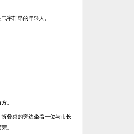
位气宇轩昂的年轻人。
前方。
，折叠桌的旁边坐着一位与市长
启荣。