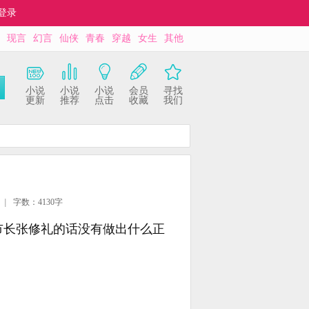
登录
现言
幻言
仙侠
青春
穿越
女生
其他
小说
小说
小说
会员
寻找
更新
推荐
点击
收藏
我们
|
字数：4130字
市长张修礼的话没有做出什么正