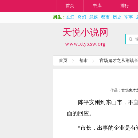
首页
书库
排行
男生：
玄幻
奇幻
武侠
都市
历史
军事
天悦小说网
www.xtyxsw.org
首页
都市
官场鬼才之从副镇
作品：
官场鬼才
陈平安刚到东山市，不
面的回应。
“市长，出事的企业是有