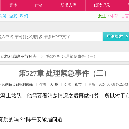
完本
作者
新书入库
阅读记录
悬疑
游戏
科幻
女生：
体育
古言
长到权利巅峰章节列表
第527章 处理紧急事件（三）
第527章 处理紧急事件（三）
之从副镇长到权利巅峰
|
作者：
大-帅
|
分类：
都市
|
更新：2024-08-06 17:22:43
宜马上站队，他需要看清楚情况之后再做打算，所以对于
资质的吗？”陈平安皱眉问道。