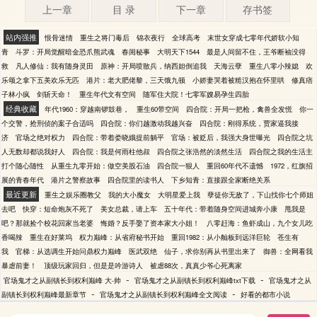
上一章
目 录
下一章
存书签
站内强推
恨骨迷情
重生之将门毒后
锦衣夜行
全球高考
末世女穿成七零年代娇软小知
青
斗罗：开局觉醒暗金恐爪熊武魂
春闺秘事
大明天下1544
最是人间留不住，王爷断袖没得
救
凡人修仙：我有随身灵田
原神：开局喷散兵，纳西妲倒追我
天海云孽
重生八零小辣媳
欢
乐颂之拿下五美欢乐无匹
港片：老大肥佬黎，三天饿九顿
小娇妻哭着被糙汉抱在怀里哄
修真痞
子林小疯
剑斩天命！
重生年代文有空间
随军住大院！七零军嫂易孕生四胎
经典收藏
年代1960：穿越南锣鼓巷，
重生60带空间
四合院：开局一把枪，禽兽全发慌
你一
个交警，抢刑侦的案子合适吗
四合院：你们越激动我越兴奋
四合院：刚得系统，贾家逼我接
济
官场之绝对权力
四合院：带着娄晓娥提前躺平
官场：被贬后，我强大身世曝光
四合院之坑
人无数却都说我好人
四合院：我是何雨柱他叔
四合院之张浩然的淡然生活
四合院之我的生活主
打个随心随性
从重生九零开始：做空美股石油
四合院一狠人
重回60年代不遗憾
1972，红旗招
展的青春年代
港片之警察故事
四合院里的读书人
下乡知青：直接跟全家断绝关系
最近更新
重生之娱乐圈教父
我的大小魔女
大明星爱上我
孽徒你无敌了，下山找你七个师姐
去吧
快穿：短命炮灰不死了
美女总裁，请上车
五十年代：带着随身空间进城奔小康
甩我是
吧？那就捡个校花回家当老婆
悔婚？反手娶了资本家大小姐！
八零赶海：鱼虾成山，九个女儿吃
香喝辣
重生在好莱坞
权力巅峰：从省府秘书开始
重回1982：从小舢板到远洋巨轮
苍生有
我
官梯：从选调生开始问鼎权力巅峰
医武双绝
仙子，求你别再从书里出来了
御兽：全网看我
暴虐前妻！
顶级玩家回归，但是是吟游诗人
被虐88次，真真少爷心死离家
-
-
官场鬼才之从副镇长到权利巅峰 大-帅
官场鬼才之从副镇长到权利巅峰txt下载
官场鬼才之从
-
-
副镇长到权利巅峰最新章节
官场鬼才之从副镇长到权利巅峰全文阅读
好看的都市小说