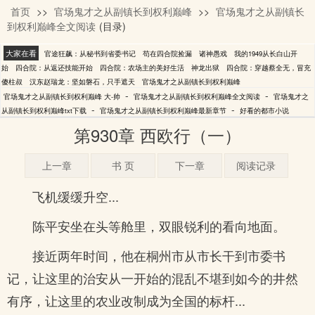
首页
>>
官场鬼才之从副镇长到权利巅峰
>>
官场鬼才之从副镇长
大-帅
到权利巅峰全文阅读
(目录)
大家在看
官途狂飙：从秘书到省委书记
苟在四合院捡漏
诸神愚戏
我的1949从长白山开
始
四合院：从返还技能开始
四合院：农场主的美好生活
神龙出狱
四合院：穿越蔡全无，冒充
傻柱叔
汉东赵瑞龙：坚如磐石，只手遮天
官场鬼才之从副镇长到权利巅峰
-
-
官场鬼才之从副镇长到权利巅峰 大-帅
官场鬼才之从副镇长到权利巅峰全文阅读
官场鬼才之
-
-
从副镇长到权利巅峰txt下载
官场鬼才之从副镇长到权利巅峰最新章节
好看的都市小说
第930章 西欧行（一）
上一章
书 页
下一章
阅读记录
飞机缓缓升空...
陈平安坐在头等舱里，双眼锐利的看向地面。
接近两年时间，他在桐州市从市长干到市委书
记，让这里的治安从一开始的混乱不堪到如今的井然
有序，让这里的农业改制成为全国的标杆...