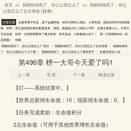
首页
>>
我都快病死了，你让让我怎么了
>>
我都快病死了，你让
悄元
让我怎么了全文阅读
(目录)
大家在看
全家带凳子吃瓜，真千金爆料啦
80年代剽悍土着女
六零军婚，我在饥荒年代种田囤
粮
快穿：男主他追着作精女配要亲亲
强宠，疯批陆少盯上纯欲小可怜
主播太美撩人心，大哥们
无法自拔
快穿：当深情男配拿了爽文剧本
权爷加油，小娇妻她心动了！
咬一口惊悚BOSS，呸
恋爱脑！
绮靡
-
-
我都快病死了，你让让我怎么了 悄元
我都快病死了，你让让我怎么了全文阅读
我都快病死
-
-
了，你让让我怎么了txt下载
我都快病死了，你让让我怎么了最新章节
好看的现言小说
第496章 榜一大哥今天爱了吗1
上一章
书 页
下一章
阅读记录
【叮——系统结算中。】
【世界总获得生命值：10；现获得生命值：0。】
【任务完成奖励：生命值积分
2点生命值（可用于其他世界增长生命值）