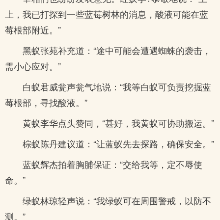
上，我已打探到一些蓝莓树林的消息，酸液可能在蓝
莓根部附近。”
黑蚁张苑补充道：“途中可能会遭遇蜘蛛的袭击，
需小心应对。”
白蚁君威瓮声瓮气地说：“我等白蚁可负责挖掘蓝
莓根部，寻找酸液。”
黄蚁李华点头赞同，“甚好，我黄蚁可协助搬运。”
棕蚁陈丹建议道：“让蓝蚁先去探路，确保安全。”
蓝蚁辉杰拍着胸脯保证：“交给我等，定不辱使
命。”
绿蚁林琼轻声说：“我绿蚁可在周围警戒，以防不
测。”