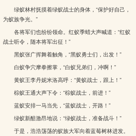
绿蚁林村抚摸着绿蚁战士的身体，“保护好自己，
为蚁族争光。”
各将军们也纷纷领命。红蚁季蜡大声喊道：“红蚁
战士听令，随本将军出征！”
黑蚁张广挥舞着触角，“黑蚁勇士们，出发！”
白蚁争穴摩拳擦掌，“白蚁兄弟们，冲啊！”
黄蚁王李丹妮米洛高呼：“黄蚁战士，跟上！”
棕蚁王通大声下令：“棕蚁战士，前进！”
蓝蚁安排一马当先，“蓝蚁战士，开路！”
绿蚁新醅激昂地说：“绿蚁战士，准备战斗！”
于是，浩浩荡荡的蚁族大军向着蓝莓树林进发。