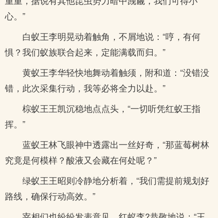
重重，据说有其他昆虫势力暗中觊觎，我们可得小
心。”
白蚁王李明晃动着触角，不屑地说：“哼，有何
惧？我们蚁族联合起来，定能满载而归。”
黄蚁王李华轻快地舞动着触须，附和道：“没错没
错，此次采集行动，我等必将全力以赴。”
棕蚁王王凯沉稳地点点头，“一切听凭红蚁王指
挥。”
蓝蚁王林飞眼神中透露出一丝好奇，“那蓝莓树林
究竟是何模样？酸液又会藏在何处呢？”
绿蚁王王昭则冷静地分析着，“我们需提前规划好
路线，确保行动高效。”
宰相们也纷纷发表意见。红蚁李?恭敬地说：“王