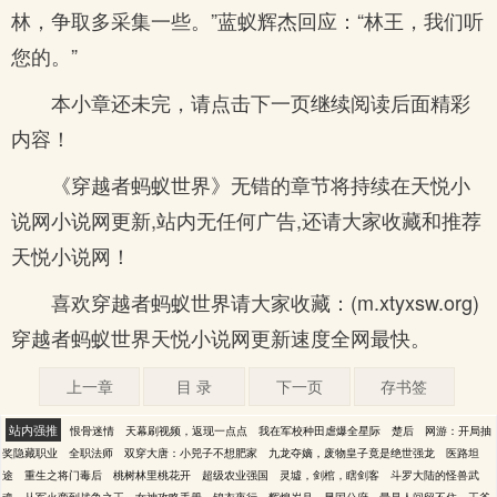
林，争取多采集一些。”蓝蚁辉杰回应：“林王，我们听
您的。”
本小章还未完，请点击下一页继续阅读后面精彩
内容！
《穿越者蚂蚁世界》无错的章节将持续在天悦小
说网小说网更新,站内无任何广告,还请大家收藏和推荐
天悦小说网！
喜欢穿越者蚂蚁世界请大家收藏：(m.xtyxsw.org)
穿越者蚂蚁世界天悦小说网更新速度全网最快。
上一章
目 录
下一页
存书签
站内强推
恨骨迷情
天幕刷视频，返现一点点
我在军校种田虐爆全星际
楚后
网游：开局抽
奖隐藏职业
全职法师
双穿大唐：小兕子不想肥家
九龙夺嫡，废物皇子竟是绝世强龙
医路坦
途
重生之将门毒后
桃树林里桃花开
超级农业强国
灵墟，剑棺，瞎剑客
斗罗大陆的怪兽武