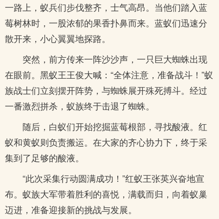
一路上，蚁兵们步伐整齐，士气高昂。当他们踏入蓝
莓树林时，一股浓郁的果香扑鼻而来。蓝蚁们迅速分
散开来，小心翼翼地探路。
突然，前方传来一阵沙沙声，一只巨大蜘蛛出现
在眼前。黑蚁王王俊大喊：“全体注意，准备战斗！”蚁
族战士们立刻摆开阵势，与蜘蛛展开殊死搏斗。经过
一番激烈拼杀，蚁族终于击退了蜘蛛。
随后，白蚁们开始挖掘蓝莓根部，寻找酸液。红
蚁和黄蚁则负责搬运。在大家的齐心协力下，终于采
集到了足够的酸液。
“此次采集行动圆满成功！”红蚁王张英兴奋地宣
布。蚁族大军带着胜利的喜悦，满载而归，向着蚁巢
迈进，准备迎接新的挑战与发展。