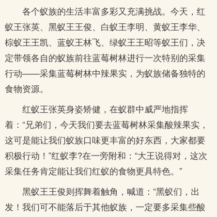
各个蚁族的生活丰富多彩又充满挑战。今天，红
蚁王张英、黑蚁王王俊、白蚁王李明、黄蚁王李华、
棕蚁王王凯、蓝蚁王林飞、绿蚁王王昭等蚁王们，决
定带领各自的蚁族前往蓝莓树林进行一次特别的采集
行动——采集蓝莓树林中辣果实，为蚁族储备独特的
食物资源。
红蚁王张英身姿矫健，在蚁群中威严地指挥
着：“兄弟们，今天我们要去蓝莓树林采集酸辣果实，
这可是能让我们蚁族口味更丰富的好东西，大家都要
积极行动！”红蚁李?在一旁附和：“大王说得对，这次
采集任务肯定能让我们红蚁的食物更具特色。”
黑蚁王王俊则挥舞着触角，喊道：“黑蚁们，出
发！我们可不能落后于其他蚁族，一定要多采集些酸