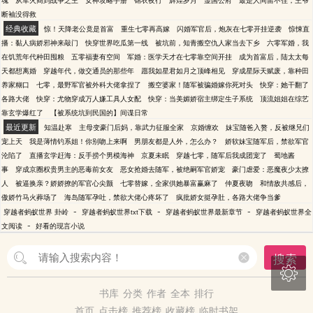
魂
从军火商到战争之王
女神攻略手册
锦衣夜行
辉煌岁月
显国公府
最是人间留不住，王爷
断袖没得救
经典收藏
惊！天降老公竟是首富
重生七零再高嫁
闪婚军官后，炮灰在七零开挂逆袭
惊悚直
播：黏人病娇邪神来敲门
快穿世界吃瓜第一线
被坑前，知青搬空仇人家当去下乡
六零军婚，我
在饥荒年代种田囤粮
五零福妻有空间
军婚：医学天才在七零靠空间开挂
成为首富后，陆太太每
天都想离婚
穿越年代，做交通员的那些年
愿我如星君如月之顶峰相见
穿成星际天赋废，靠种田
养家糊口
七零，最野军官被外科大佬拿捏了
搬空婆家！随军被骗婚嫁你死对头
快穿：她干翻了
各路大佬
快穿：尤物穿成万人嫌工具人女配
快穿：当美媚娇宿主绑定生子系统
顶流姐姐在综艺
靠玄学爆红了
【被系统坑到民国的】间谍日常
最近更新
知温赴寒
主母变豪门后妈，靠武力征服全家
京婚缠欢
妹宝随爸入赘，反被继兄们
宠上天
我是薄情钓系姐！你别吻上来啊
男朋友都是人外，怎么办？
娇软妹宝随军后，禁欲军官
沦陷了
直播玄学赶海：反手捞个男模海神
京夏未眠
穿越七零，随军后我成团宠了
蜀地酱
事
穿成京圈权贵男主的恶毒前女友
恶女抢婚去随军，被绝嗣军官娇宠
豪门虐爱：恶魔夜少太撩
人
被逼换亲？娇娇撩的军官心尖颤
七零替嫁，全家供她暴富赢麻了
仲夏夜吻
和情敌共感后，
傲娇竹马火葬场了
海岛随军孕吐，禁欲大佬心疼坏了
疯批娇女挺孕肚，各路大佬争当爹
-
-
-
穿越者蚂蚁世界 卦岭
穿越者蚂蚁世界txt下载
穿越者蚂蚁世界最新章节
穿越者蚂蚁世界全
-
文阅读
好看的现言小说
搜索

书库
分类
作者
全本
排行
首页
点击榜
推荐榜
收藏榜
临时书架