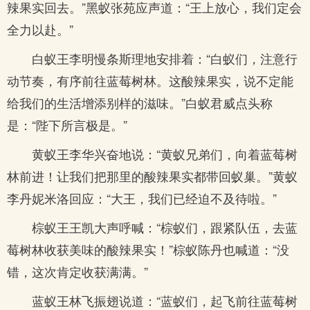
辣果实回去。”黑蚁张苑应声道：“王上放心，我们定会
全力以赴。”
白蚁王李明慢条斯理地安排着：“白蚁们，注意行
动节奏，有序前往蓝莓树林。这酸辣果实，说不定能
给我们的生活增添别样的滋味。”白蚁君威点头称
是：“陛下所言极是。”
黄蚁王李华兴奋地说：“黄蚁兄弟们，向着蓝莓树
林前进！让我们把那里的酸辣果实都带回蚁巢。”黄蚁
李丹妮米洛回应：“大王，我们已经迫不及待啦。”
棕蚁王王凯大声呼喊：“棕蚁们，跟紧队伍，去蓝
莓树林收获美味的酸辣果实！”棕蚁陈丹也喊道：“没
错，这次肯定收获满满。”
蓝蚁王林飞振翅说道：“蓝蚁们，起飞前往蓝莓树