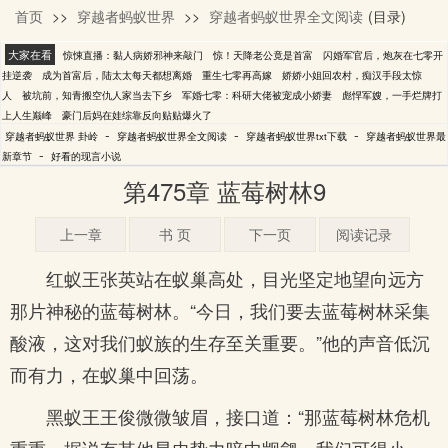
首页
>>
穿越者蚂蚁世界
>>
穿越者蚂蚁世界全文阅读
(目录)
卦岭
大家在看
惊悚直播：黏人病娇邪神来敲门
惊！天降老公竟是首富
闪婚军官后，炮灰在七零开
挂逆袭
成为首富后，陆太太每天都想离婚
重生七零再高嫁
娇娇小姐回农村，痴汉手段太惊
人
被坑前，知青搬空仇人家当去下乡
军婚七零：科研大佬被宠成小娇妻
彪悍军嫂，一手烂牌打
上人生巅峰
豪门后妈在娃综靠反向贴贴爆火了
-
-
-
穿越者蚂蚁世界 卦岭
穿越者蚂蚁世界全文阅读
穿越者蚂蚁世界txt下载
穿越者蚂蚁世界最
-
新章节
好看的现言小说
第475章 蓝莓树林9
上一章
书 页
下一页
阅读记录
红蚁王张英站在蚁巢高处，目光坚定地望向远方
那片神秘的蓝莓树林。“今日，我们要去蓝莓树林采集
酸液，这对我们蚁族的生存至关重要。”他的声音低沉
而有力，在蚁巢中回荡。
黑蚁王王俊微微皱眉，接口道：“那蓝莓树林危机