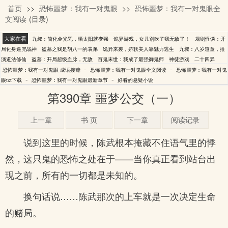
首页
>>
恐怖噩梦：我有一对鬼眼
>>
恐怖噩梦：我有一对鬼眼全
成语接聋
文阅读
(目录)
大家在看
九叔：简化金光咒，晒太阳就变强
诡异游戏，女儿别吹了我无敌了！
规则怪谈：开
局化身逼兜战神
盗墓之我是胡八一的表弟
诡异来袭，娇软美人靠魅力逃生
九叔：八岁道童，推
演道法修仙
盗墓：开局超级血脉，无敌
百鬼末世：我成了最强御鬼师
神徒游戏
二十四异
-
-
恐怖噩梦：我有一对鬼眼 成语接聋
恐怖噩梦：我有一对鬼眼全文阅读
恐怖噩梦：我有一对鬼
-
-
眼txt下载
恐怖噩梦：我有一对鬼眼最新章节
好看的悬疑小说
第390章 噩梦公交（一）
上一章
书 页
下一章
阅读记录
说到这里的时候，陈武根本掩藏不住语气里的悸
然，这只鬼的恐怖之处在于——当你真正看到站台出
现之前，所有的一切都是未知的。
换句话说……陈武那次的上车就是一次决定生命
的赌局。