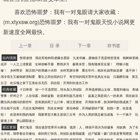
喜欢恐怖噩梦：我有一对鬼眼请大家收藏：
(m.xtyxsw.org)恐怖噩梦：我有一对鬼眼天悦小说网更
新速度全网最快。
上一章
目 录
下一章
存书签
站内强推
恨骨迷情
我在军校种田虐爆全星际
九龙夺嫡，废物皇子竟是绝世强龙
桃树林里桃
花开
一人之上清黄庭
女神攻略手册
辉煌岁月
极寒末世，我有随身安全屋！
蜉蝣小散
修！
乡村野史
糙汉猎户的替嫁小夫郎
乡村荒唐往事
重生年代：炮灰长姐带妹逆袭
逃不掉！
清冷宿主又被病娇强制爱
重生之四合院的日子
有空间的我灾荒年也风生水起
日暮醉归途
第五
分卫
欢乐颂之拿下五美欢乐无匹
四合院：开局到街道办工作
经典收藏
十日终焉
你一个天选罪犯，转头加入刑侦队
开局选择观山太保，我签到修仙
美城
警事：怀州之子
人在综墓，卸岭盗魁
欢迎来到超凡游戏！
盗墓之我是胡八一的表弟
我在娱乐
圈当风水顾问的那些年
您有新的死了么订单，请注意查收
开局欺诈师，扮演神明的我成真了
我
开出租不拉客，只拉女鬼和模特
刑名女神探
英伦神探，开局破获碎尸案
掐指一算，你是逃
犯！
欢迎来到我的地狱
我家掌堂大教主是胡三太爷
作为人类的我总被当成鬼
十一个疯子
玩
家请上车
茅山阴阳道士
最近更新
青灯鬼语
我在诡异世界开火葬场
诡异：人，咪很不高兴为你服务
却妖典
为了长
生不死，我带着全宗修仙
刷到死亡快讯，刑侦队追着我破案
赶尸破案！豪门弃崽是警局团宠
我
在废土竞技场专业收尸
诡异求生：神级诡异排队求我疏导
四相道
末世送快递，我靠小电驴成首