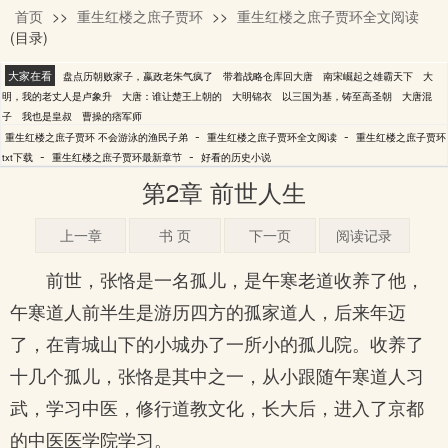
首页
>>
重生红楼之庶子贾环
>>
重生红楼之庶子贾环全文阅读
不会游泳的渔民子弟
(目录)
大家在看
盘点历朝败家子，嬴政老朱气疯了
带着战略仓库回大唐
南宋崛起之雄霸天下
大
明，我的老丈人是卢象升
大唐：谁让楚王上朝的
大明锦衣
以三国为基，铸至高圣朝
大唐混
子
我也是皇叔
曹操的痞军师
-
-
重生红楼之庶子贾环 不会游泳的渔民子弟
重生红楼之庶子贾环全文阅读
重生红楼之庶子贾环
-
-
txt下载
重生红楼之庶子贾环最新章节
好看的历史小说
第2章 前世人生
上一章
书 页
下一页
阅读记录
前世，张恪是一名孤儿，是午寒老道收养了他，
午寒道人前半生是游历四方的孤家道人，后来年迈
了，在青城山下的小城办了一所小的孤儿院。收养了
十几个孤儿，张恪是其中之一，从小跟随午寒道人习
武，学习中医，修行道教文化，长大后，进入了京都
的中医医学院学习。