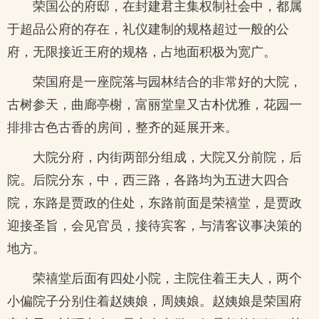
荣国公的府邸，在封建君主集权制社会中，都属
于超品公府的存在，礼仪建制的规格超过一般的公
府，无限接近王府的规格，占地面积极为宽广。
荣国府是一座院落与园林结合的非常好的大院，
古树参天，曲廊亭榭，富丽堂皇又古朴优雅，花园一
排排古色古香的房间，整齐的延展开来。
大院分府，内街两部分组成，大院又分前院，后
院。后院分东，中，西三路，各路均为五进大四合
院，东路是贾政的住处，东路前面是荣禧堂，是贾政
迎接圣旨，会见官员，接待宾客，与清客议事决策的
地方。
荣禧堂后面有四处小院，主院住着王夫人，两个
小偏院子分别住着赵姨娘，周姨娘。赵姨娘是荣国府