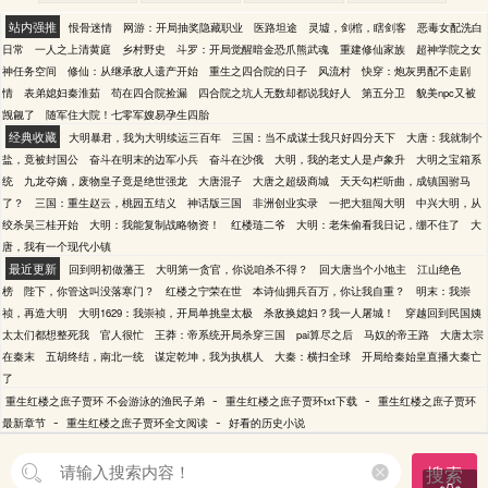
站内强推
恨骨迷情
网游：开局抽奖隐藏职业
医路坦途
灵墟，剑棺，瞎剑客
恶毒女配洗白
日常
一人之上清黄庭
乡村野史
斗罗：开局觉醒暗金恐爪熊武魂
重建修仙家族
超神学院之女
神任务空间
修仙：从继承敌人遗产开始
重生之四合院的日子
风流村
快穿：炮灰男配不走剧
情
表弟媳妇秦淮茹
苟在四合院捡漏
四合院之坑人无数却都说我好人
第五分卫
貌美npc又被
觊觎了
随军住大院！七零军嫂易孕生四胎
经典收藏
大明暴君，我为大明续运三百年
三国：当不成谋士我只好四分天下
大唐：我就制个
盐，竟被封国公
奋斗在明末的边军小兵
奋斗在沙俄
大明，我的老丈人是卢象升
大明之宝箱系
统
九龙夺嫡，废物皇子竟是绝世强龙
大唐混子
大唐之超级商城
天天勾栏听曲，成镇国驸马
了？
三国：重生赵云，桃园五结义
神话版三国
非洲创业实录
一把大狙闯大明
中兴大明，从
绞杀吴三桂开始
大明：我能复制战略物资！
红楼琏二爷
大明：老朱偷看我日记，绷不住了
大
唐，我有一个现代小镇
最近更新
回到明初做藩王
大明第一贪官，你说咱杀不得？
回大唐当个小地主
江山绝色
榜
陛下，你管这叫没落寒门？
红楼之宁荣在世
本诗仙拥兵百万，你让我自重？
明末：我崇
祯，再造大明
大明1629：我崇祯，开局单挑皇太极
杀敌换媳妇？我一人屠城！
穿越回到民国姨
太太们都想整死我
官人很忙
王莽：帝系统开局杀穿三国
pai算尽之后
马奴的帝王路
大唐太宗
在秦末
五胡终结，南北一统
谋定乾坤，我为执棋人
大秦：横扫全球
开局给秦始皇直播大秦亡
了
-
-
重生红楼之庶子贾环 不会游泳的渔民子弟
重生红楼之庶子贾环txt下载
重生红楼之庶子贾环
-
-
最新章节
重生红楼之庶子贾环全文阅读
好看的历史小说
搜索