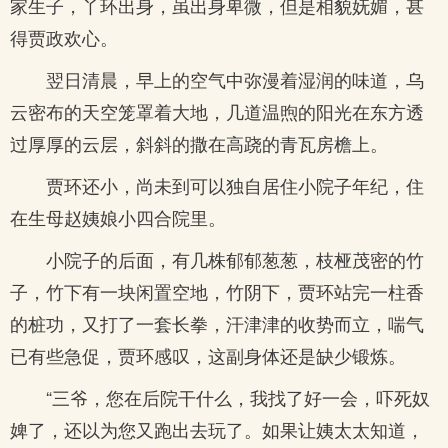
家生子，丫环出身，虽出身卑微，但是相貌妩媚，甚
得贾政欢心。
翌日清晨，早上的空气中弥漫着湿润的味道，乌
云密布的天空笼罩着大地，几道温煦的阳光在东方透
过厚厚的云层，斜斜的撒在高跷的青瓦房檐上。
贾环还小，尚未到可以独自居住小院子年纪，住
在生母赵姨娘小四合院里。
小院子的后面，有几株郁郁葱葱，枝桠茂密的竹
子，竹下有一块闲置空地，竹阴下，贾环站完一柱香
的桩功，又打了一套长拳，汗津津的收势而立，喘气
已有些急促，贾环感叹，这副身体还是缺少锻炼。
“三爷，您在后院干什么，我找了好一会，吓死奴
婢了，还以为您又跑出去玩了。如果让姨太太知道，