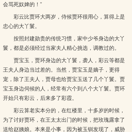
会骂死奴婢的！”
彩云比贾环大两岁，侍候贾环很用心，算得上是
忠心的大丫鬟。
按照封建勋贵的传统习惯，家中少爷身边的大丫
鬟，都是必须经过当家夫人精心挑选，调教过的。
贾宝玉，贾环身边的大丫鬟，袭人，彩云等都是
王夫人身边当过差的。当然，贾宝玉是嫡子，更得
宠，除了王夫人，贾母也给贾宝玉送了几个丫鬟。贾
宝玉身边伺候的人，经常有六个到八个大丫鬟。贾环
开始只有彩云，后来多了彩霞。
彩云算老实本分的，在红楼里，十多岁的时候，
为了讨好贾环，在王太太出门的时候，把玫瑰露拿了
送给赵姨娘。本来是小事，因为被玉钏发现了，威胁