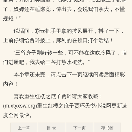
了，奴婢还在睡懒觉，传出去，会说我们拿大，不懂
规矩！”
说话间，彩云把手里拿的披风展开，抖了一下，
上前仔细给贾环披上，麻利的在领口打个活结！
“三爷身子刚好转一些，可不能在这吹冷风了，咱
们进屋吧，我去给三爷打热水梳洗。”
本小章还未完，请点击下一页继续阅读后面精彩
内容！
喜欢重生红楼之庶子贾环请大家收藏：
(m.xtyxsw.org)重生红楼之庶子贾环天悦小说网更新速
度全网最快。
上一章
目 录
下一页
存书签