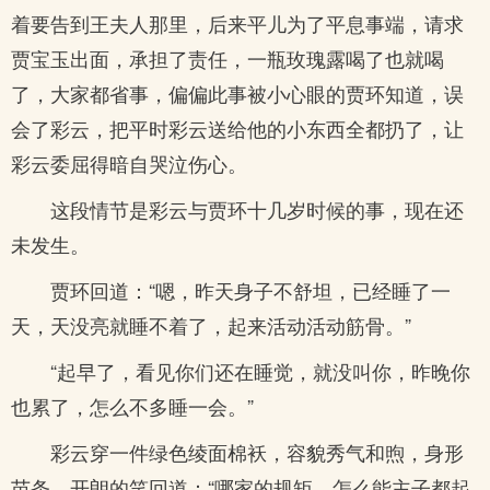
着要告到王夫人那里，后来平儿为了平息事端，请求
贾宝玉出面，承担了责任，一瓶玫瑰露喝了也就喝
了，大家都省事，偏偏此事被小心眼的贾环知道，误
会了彩云，把平时彩云送给他的小东西全都扔了，让
彩云委屈得暗自哭泣伤心。
这段情节是彩云与贾环十几岁时候的事，现在还
未发生。
贾环回道：“嗯，昨天身子不舒坦，已经睡了一
天，天没亮就睡不着了，起来活动活动筋骨。”
“起早了，看见你们还在睡觉，就没叫你，昨晚你
也累了，怎么不多睡一会。”
彩云穿一件绿色绫面棉袄，容貌秀气和煦，身形
苗条，开朗的笑回道：“哪家的规矩，怎么能主子都起