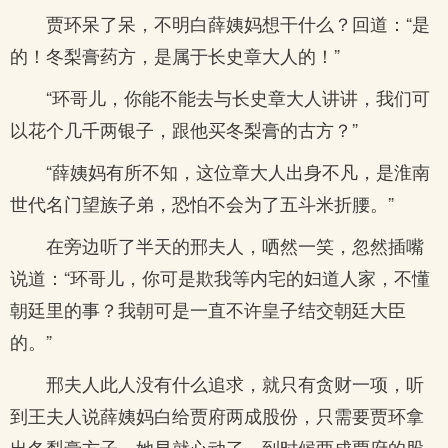
贾环呆了呆，不明白薛姨妈想干什么？回道：“是
的！冬梨膏药方，是属于长史章大人的！”
“环哥儿，你能不能去与长史章大人讲讲，我们可
以花个几千两银子，跟他买冬梨膏的古方？”
“薛姨妈有所不知，这位章大人出身不凡，是淮南
世代名门望族子弟，恐怕不会为了五斗米折腰。”
在旁边听了半天的邢夫人，哂然一笑，忽然插嘴
说道：“环哥儿，你可是欺我等内宅的妇道人家，不懂
朝廷里的事？我朝可是一直不许皇子结交朝廷大臣
的。”
邢夫人此人没有什么追求，就只有贪财一项，听
到王夫人说薛姨妈白给贾府两成股份，只需要贾环拿
出冬梨膏方子，她早就心动了，到时候两成贾府的股