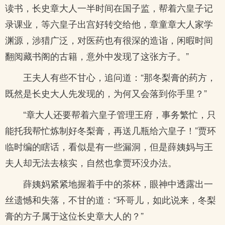
读书，长史章大人一半时间在国子监，帮着六皇子记
录课业，等六皇子出宫好转交给他，章童章大人家学
渊源，涉猎广泛，对医药也有很深的造诣，闲暇时间
翻阅藏书阁的古籍，意外中发现了这张方子。”
王夫人有些不甘心，追问道：“那冬梨膏的药方，
既然是长史大人先发现的，为何又会落到你手里？”
“章大人还要帮着六皇子管理王府，事务繁忙，只
能托我帮忙炼制好冬梨膏，再送几瓶给六皇子！”贾环
临时编的瞎话，看似是有一些漏洞，但是薛姨妈与王
夫人却无法去核实，自然也拿贾环没办法。
薛姨妈紧紧地握着手中的茶杯，眼神中透露出一
丝遗憾和失落，不甘的道：“环哥儿，如此说来，冬梨
膏的方子属于这位长史章大人的？”