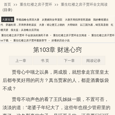
首页
>>
重生红楼之庶子贾环
>>
重生红楼之庶子贾环全文阅读
不会游泳的渔民子弟
(目录)
大家在看
带着战略仓库回大唐
从赘婿到女帝宠臣
大唐开局找李世民退婚
我的餐馆通古
代
穿越杜荷，开局李承乾谋反
大唐：谁让楚王上朝的
大明锦衣
以三国为基，铸至高圣朝
红
楼天骄
假太监：从攻略太后开始
-
-
重生红楼之庶子贾环 不会游泳的渔民子弟
重生红楼之庶子贾环全文阅读
重生红楼之庶子贾环
-
-
txt下载
重生红楼之庶子贾环最新章节
好看的历史小说
第103章 财迷心窍
上一章
书 页
下一章
阅读记录
贾母心中嗤之以鼻，两成股，就想拿走宫里皇太
后都夸奖好用的药方？真当贾家的人，都是酒囊饭袋
不成？
贾母不动声色的看了王氏姊妹一眼，不置可否，
淡淡的道：“老婆子年纪大了，这些年也很少管府里的