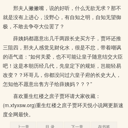
邢夫人撇撇嘴，说的好听，什么无欲无求？那不
就是没有上进心，没野心，有自知之明，自知无望御
极，不敢去争夺大位罢了？
薛姨妈都愿意出几千两跟长史买方子，贾环还推
三阻四，邢夫人感觉见财化水，很是不忿，带着嘲讽
的语气道：“如何关爱，也不可能让皇子随意结交大臣
吧！这是本朝历经几代，先皇定下的规矩，岂能轻易
改变？？环哥儿，你都没问过六皇子府的长史大人，
怎知他不愿意出售方子给薛姨妈？？？”
喜欢重生红楼之庶子贾环请大家收藏：
(m.xtyxsw.org)重生红楼之庶子贾环天悦小说网更新速
度全网最快。
上一章
目 录
下一章
存书签