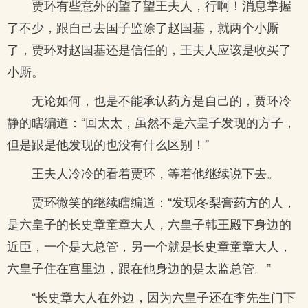
贾环有些意外的望了望王夫人，行啊！消息掌握
了不少，跟自己去国子监除了赵国基，就两个小厮
了，贾环对赵国基还是信任的，王夫人应该是收买了
小厮。
无论如何，也是不能承认药方是自己的，贾环冷
静的瞎编道：“回太太，虽然不是六皇子发现的方子，
但是跟是他发现的也没有什么区别！”
王夫人冷冷的看着贾环，等着他继续说下去。
贾环微笑的继续瞎编道：“发现冬梨膏药方的人，
是六皇子的长史章童章大人，六皇子韩王殿下身边的
近臣，一个是大总管，另一个就是长史章童章大人，
六皇子住在宫里边，跟在他身边的是太监总管。”
“长史章大人在外边，因为六皇子还在李先生门下