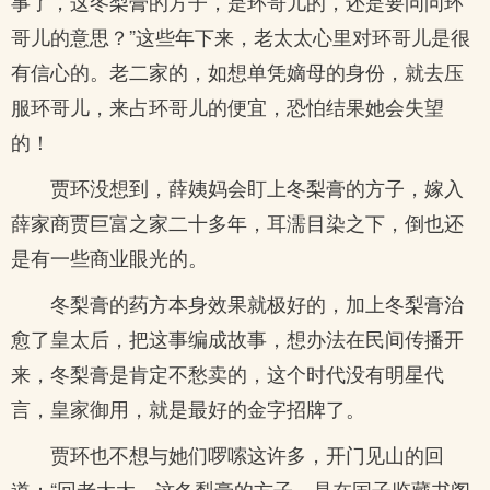
事了，这冬梨膏的方子，是环哥儿的，还是要问问环
哥儿的意思？”这些年下来，老太太心里对环哥儿是很
有信心的。老二家的，如想单凭嫡母的身份，就去压
服环哥儿，来占环哥儿的便宜，恐怕结果她会失望
的！
贾环没想到，薛姨妈会盯上冬梨膏的方子，嫁入
薛家商贾巨富之家二十多年，耳濡目染之下，倒也还
是有一些商业眼光的。
冬梨膏的药方本身效果就极好的，加上冬梨膏治
愈了皇太后，把这事编成故事，想办法在民间传播开
来，冬梨膏是肯定不愁卖的，这个时代没有明星代
言，皇家御用，就是最好的金字招牌了。
贾环也不想与她们啰嗦这许多，开门见山的回
道：“回老太太，这冬梨膏的方子，是在国子监藏书阁