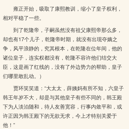
雍正开始，吸取了康熙教训，缩小了皇子权利，
相对平稳了一些。
到了乾隆帝，子嗣虽然没有祖父康熙帝那么多，
却也有17个儿子，乾隆帝时期，就没有出现夺嫡之
争，风平浪静的，究其根本，在乾隆在位年间，他的
诸位皇子，连实权都没有，乾隆不容许他们结交大
臣，这是画了红线的，没有了外边势力的帮助，皇子
们哪里敢乱动。）
贾环笑笑道：“大太太，薛姨妈有所不知，六皇子
韩王年岁不大，却是与其他皇子有些不同的，韩王殿
下为人淡泊随和，待人友善宽容，行事内敛平和，或
许正因为韩王殿下的无欲无求，今上才特别关爱于
他！”