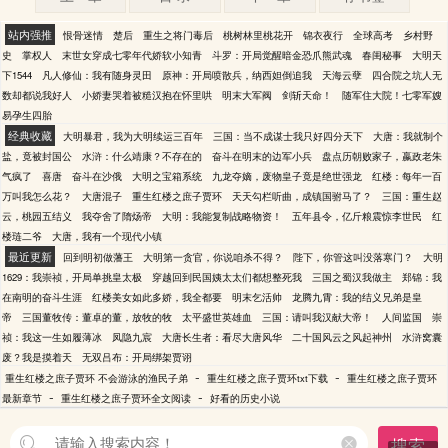
站内强推
恨骨迷情
楚后
重生之将门毒后
桃树林里桃花开
锦衣夜行
全球高考
乡村野
史
掌权人
末世女穿成七零年代娇软小知青
斗罗：开局觉醒暗金恐爪熊武魂
春闺秘事
大明天
下1544
凡人修仙：我有随身灵田
原神：开局喷散兵，纳西妲倒追我
天海云孽
四合院之坑人无
数却都说我好人
小娇妻哭着被糙汉抱在怀里哄
明末大军阀
剑斩天命！
随军住大院！七零军嫂
易孕生四胎
经典收藏
大明暴君，我为大明续运三百年
三国：当不成谋士我只好四分天下
大唐：我就制个
盐，竟被封国公
水浒：什么靖康？不存在的
奋斗在明末的边军小兵
盘点历朝败家子，嬴政老朱
气疯了
喜唐
奋斗在沙俄
大明之宝箱系统
九龙夺嫡，废物皇子竟是绝世强龙
红楼：每年一百
万叫我怎么花？
大唐混子
重生红楼之庶子贾环
天天勾栏听曲，成镇国驸马了？
三国：重生赵
云，桃园五结义
我夺舍了隋炀帝
大明：我能复制战略物资！
五年县令，亿斤粮震惊李世民
红
楼琏二爷
大唐，我有一个现代小镇
最近更新
回到明初做藩王
大明第一贪官，你说咱杀不得？
陛下，你管这叫没落寒门？
大明
1629：我崇祯，开局单挑皇太极
穿越回到民国姨太太们都想整死我
三国之蜀汉我做主
郑锦：我
在南明的奋斗生涯
红楼美女如此多娇，我全都要
明末乞活帅
龙腾九霄：我的结义兄弟是皇
帝
三国董牧传：董卓的董，放牧的牧
太平盛世英雄血
三国：请叫我汉献大帝！
人间监国
崇
祯：我这一生如履薄冰
凤隐九宸
大唐长生者：看尽大唐风华
二十国风云之风起神州
水浒窝囊
废？我是摸着天
无双吕布：开局绑架贾诩
-
-
重生红楼之庶子贾环 不会游泳的渔民子弟
重生红楼之庶子贾环txt下载
重生红楼之庶子贾环
-
-
最新章节
重生红楼之庶子贾环全文阅读
好看的历史小说
搜索