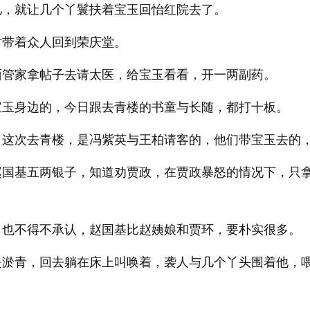
儿，就让几个丫鬟扶着宝玉回怡红院去了。
才带着众人回到荣庆堂。
面管家拿帖子去请太医，给宝玉看看，开一两副药。
宝玉身边的，今日跟去青楼的书童与长随，都打十板。
，这次去青楼，是冯紫英与王柏请客的，他们带宝玉去的
赵国基五两银子，知道劝贾政，在贾政暴怒的情况下，只
，也不得不承认，赵国基比赵姨娘和贾环，要朴实很多。
是淤青，回去躺在床上叫唤着，袭人与几个丫头围着他，