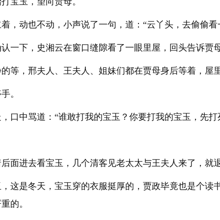
始打宝玉，望向贾母。
着，动也不动，小声说了一句，道：“云丫头，去偷偷看
确认一下，史湘云在窗口缝隙看了一眼里屋，回头告诉贾
静的等，邢夫人、王夫人、姐妹们都在贾母身后等着，屋
停手。
，口中骂道：“谁敢打我的宝玉？你要打我的宝玉，先打
着后面进去看宝玉，几个清客见老太太与王夫人来了，就
玉，这是冬天，宝玉穿的衣服挺厚的，贾政毕竟也是个读
严重的。