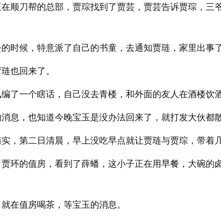
正在顺刀帮的总部，贾琮找到了贾芸，贾芸告诉贾琮，三
去的时候，特意派了自己的书童，去通知贾琏，家里出事
贾琏也回来了。
凤编了一个瞎话，自己没去青楼，和外面的友人在酒楼饮
的消息，也知道今晚宝玉是没办法回来了，就打发大伙都
踏实，第二日清晨，早上没吃早点就让贾琏与贾琮，带着
司贾环的值房，看到了薛蟠，这小子正在用早餐，大碗的
，就在值房喝茶，等宝玉的消息。