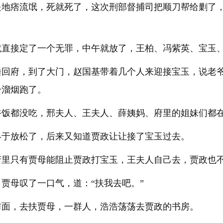
是地痞流氓，死就死了，这次刑部督捕司把顺刀帮给剿了
就直接定了一个无罪，中午就放了，王柏、冯紫英、宝玉
蟠回府，到了大门，赵国基带着几个人来迎接宝玉，说老
一溜烟跑了。
午饭都没吃，邢夫人、王夫人、薛姨妈、府里的姐妹们都
终于放松了，后来又知道贾政让让接了宝玉过去。
府里只有贾母能阻止贾政打宝玉，王夫人自己去，贾政也
贾母叹了一口气，道：“扶我去吧。”
前面，去扶贾母，一群人，浩浩荡荡去贾政的书房。