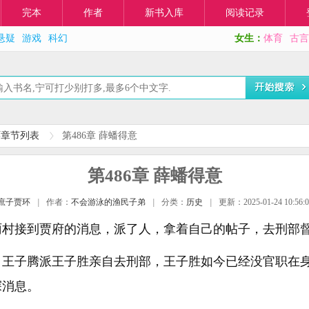
完本
作者
新书入库
阅读记录
悬疑
游戏
科幻
女生：
体育
古言
环章节列表
第486章 薛蟠得意
第486章 薛蟠得意
庶子贾环
|
作者：
不会游泳的渔民子弟
|
分类：
历史
|
更新：2025-01-24 10:56:0
雨村接到贾府的消息，派了人，拿着自己的帖子，去刑部
，王子腾派王子胜亲自去刑部，王子胜如今已经没官职在
探消息。