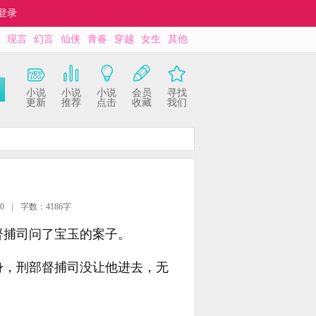
登录
现言
幻言
仙侠
青春
穿越
女生
其他
小说
小说
小说
会员
寻找
更新
推荐
点击
收藏
我们
0
|
字数：4186字
督捕司问了宝玉的案子。
身，刑部督捕司没让他进去，无