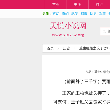
首页
书库
排行
男生：
玄幻
奇幻
武侠
都市
历史
军事
天悦小说网
www.xtyxsw.org
首页
历史
重生红楼之庶子贾
作品：
重生红楼之
（前面补了三千字）贾
王家的王柏也被关押了
可奈何，王子胜又去贾家打