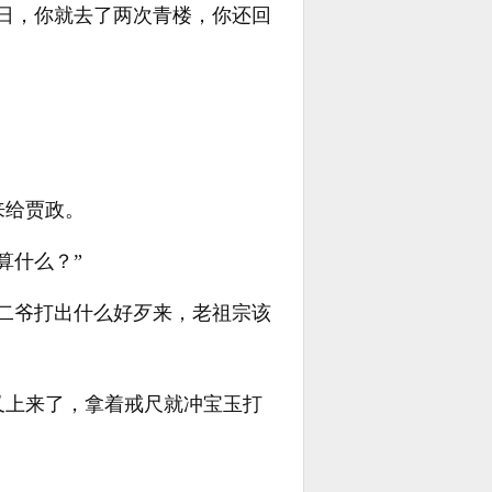
日，你就去了两次青楼，你还回
来给贾政。
算什么？”
二爷打出什么好歹来，老祖宗该
又上来了，拿着戒尺就冲宝玉打