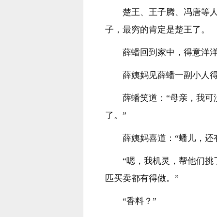
楚王、王子腾、冯唐等
子，最穷的肯定是楚王了。
薛蟠回到家中，得意洋
薛姨妈见薛蟠一副小人
薛蟠笑道：“母亲，我
了。”
薛姨妈喜道：“蟠儿，还
“嗯，我机灵，帮他们
匹买卖都有得做。”
“香料？”