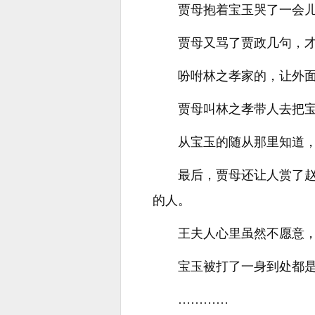
贾母抱着宝玉哭了一会
贾母又骂了贾政几句，
吩咐林之孝家的，让外
贾母叫林之孝带人去把
从宝玉的随从那里知道
最后，贾母还让人赏了
的人。
王夫人心里虽然不愿意
宝玉被打了一身到处都
…………