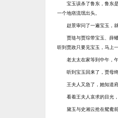
宝玉误杀了鲁东，鲁东
一个地痞流氓出头。
赵景审问了一遍宝玉，
贾琏与贾琮带宝玉、薛
听到贾政只要见宝玉，马上
老太太在家等到中午，
听到宝玉回来了，贾母
王夫人又急了，她知道
看着王夫人哀求的目光，
黛玉与史湘云抢在鸳鸯