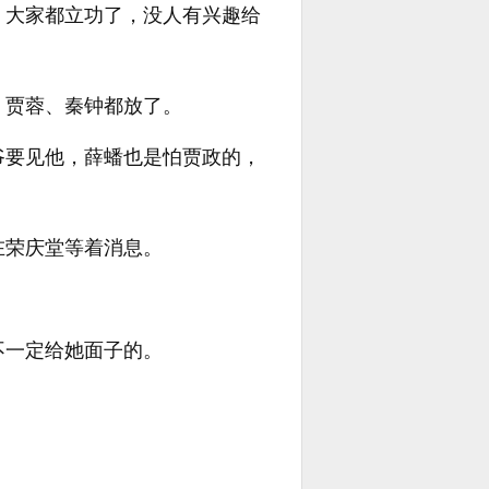
，大家都立功了，没人有兴趣给
、贾蓉、秦钟都放了。
爷要见他，薛蟠也是怕贾政的，
在荣庆堂等着消息。
不一定给她面子的。