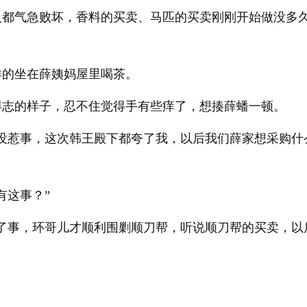
人都气急败坏，香料的买卖、马匹的买卖刚刚开始做没多
洋的坐在薛姨妈屋里喝茶。
得志的样子，忍不住觉得手有些痒了，想揍薛蟠一顿。
可没惹事，这次韩王殿下都夸了我，以后我们薛家想采购什
有这事？”
挑了事，环哥儿才顺利围剿顺刀帮，听说顺刀帮的买卖，以