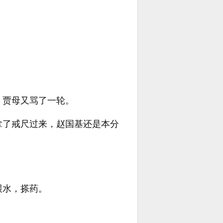
，贾母又骂了一轮。
拿了戒尺过来，赵国基还是本分
喂水，搽药。