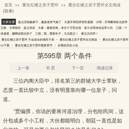
首页
>>
重生红楼之庶子贾环
>>
重生红楼之庶子贾环全文阅读
不会游泳的渔民子弟
(目录)
大家在看
盘点历朝败家子，嬴政老朱气疯了
大唐开局找李世民退婚
大明：开局断绝朱允炆帝
王路
大明锦衣
血之孙吴
大秦：最狠丞相，杀出个万世永昌
奋斗在明末的边军小兵
三国：十
倍速度，貂蝉说我太快了
三国：我，曹家长子，大汉慈父！
家父汉武帝！
-
-
重生红楼之庶子贾环 不会游泳的渔民子弟
重生红楼之庶子贾环全文阅读
重生红楼之庶子贾环
-
-
txt下载
重生红楼之庶子贾环最新章节
好看的历史小说
第595章 两个条件
上一章
书 页
下一页
阅读记录
三位内阁大臣中，排名第三的群辅大学士覃耿，
态度一直比较中立，没有明显靠向哪一位皇子，问
道。
“贾编撰，你说的要将河道治理，分包给民间，这
分包成多个小工程，大伙都能明白，朝廷一直也是如