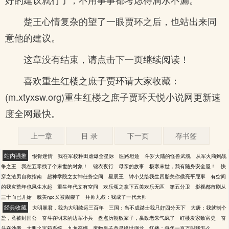
楚王心情复杂的望了一眼贾环之后，也站出来同
意他的建议。
这章没有结束，请点击下一页继续阅读！
喜欢重生红楼之庶子贾环请大家收藏：
(m.xtyxsw.org)重生红楼之庶子贾环天悦小说网更新速
度全网最快。
上一章
目 录
下一页
存书签
站内强推
恨骨迷情
我在军校种田虐爆全星际
医路坦途
斗罗大陆的怪兽武魂
从军火商到战
争之王
我在五零找了个末世的对象！
锦衣夜行
母亲的故事
极寒末世，我有随身安全屋！
快
穿之渣男自救指南
超神学院之女神任务空间
星辰王
钟小艾给我生四胎关你侯亮平屁事
有空间
的我灾荒年也风生水起
重生年代文有空间
欢乐颂之拿下五美欢乐无匹
第五分卫
影视都市剧从
三十而已开始
貌美npc又被觊觎了
拜师九叔：我成了一代天师
经典收藏
大明暴君，我为大明续运三百年
三国：当不成谋士我只好四分天下
大唐：我就制个
盐，竟被封国公
奋斗在明末的边军小兵
盘点历朝败家子，嬴政老朱气疯了
红楼发家致富史
奋
斗在沙俄
大明之宝箱系统
九龙夺嫡，废物皇子竟是绝世强龙
红楼：每年一百万叫我怎么