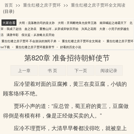
首页
>>
重生红楼之庶子贾环
>>
重生红楼之庶子贾环全文阅读
不会游泳的渔民子弟
(目录)
大家在看
大明：流落教坊司的皇太孙
大明：开局断绝朱允炆帝王路
南宋崛起之雄霸天下
北
宋：我成了赵佶
血之孙吴
重整山河，从穿成宋钦宗开始
兴风之花雨
大唐：小兕子的穿越生
活
满唐华彩
假太监：从攻略太后开始
-
-
重生红楼之庶子贾环 不会游泳的渔民子弟
重生红楼之庶子贾环全文阅读
重生红楼之庶子贾环
-
-
txt下载
重生红楼之庶子贾环最新章节
好看的历史小说
第820章 准备招待朝鲜使节
上一章
书 页
下一页
阅读记录
应冷望着对面的豆腐摊，黄三在卖豆腐，小镇的
顾客络绎不绝。
贾环小声的道：“应总管，蜀王府的黄三，豆腐做
得倒是有模有样，像是正经做买卖的人。”
应冷不理贾环，大清早早餐都没得吃，就被皇上