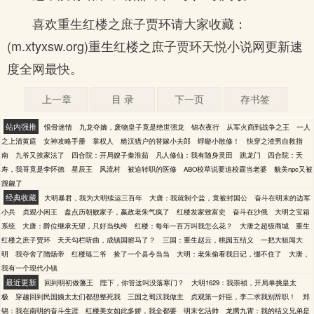
喜欢重生红楼之庶子贾环请大家收藏：
(m.xtyxsw.org)重生红楼之庶子贾环天悦小说网更新速
度全网最快。
上一章
目 录
下一页
存书签
站内强推
恨骨迷情
九龙夺嫡，废物皇子竟是绝世强龙
锦衣夜行
从军火商到战争之王
一人
之上清黄庭
女神攻略手册
掌权人
糙汉猎户的替嫁小夫郎
蜉蝣小散修！
快穿之渣男自救指
南
九爷又挨家法了
四合院：开局嫂子秦淮茹
凡人修仙：我有随身灵田
跳龙门
四合院：夭
寿，我哥竟是李怀德
星辰王
风流村
被迫转职的医修
ABO校草说要追校霸当老婆
貌美npc又被
觊觎了
经典收藏
大明暴君，我为大明续运三百年
大唐：我就制个盐，竟被封国公
奋斗在明末的边军
小兵
贞观小闲王
盘点历朝败家子，嬴政老朱气疯了
红楼发家致富史
奋斗在沙俄
大明之宝箱
系统
大唐：爵位继承无望，只好当纨绔
红楼：每年一百万叫我怎么花？
大唐之超级商城
重生
红楼之庶子贾环
天天勾栏听曲，成镇国驸马了？
三国：重生赵云，桃园五结义
一把大狙闯大
明
我夺舍了隋炀帝
红楼琏二爷
捡了一个县令当当
大明：老朱偷看我日记，绷不住了
大唐，
我有一个现代小镇
最近更新
回到明初做藩王
陛下，你管这叫没落寒门？
大明1629：我崇祯，开局单挑皇太
极
穿越回到民国姨太太们都想整死我
三国之蜀汉我做主
贞观第一奸臣，李二求我别辞职！
郑
锦：我在南明的奋斗生涯
红楼美女如此多娇，我全都要
明末乞活帅
龙腾九霄：我的结义兄弟是