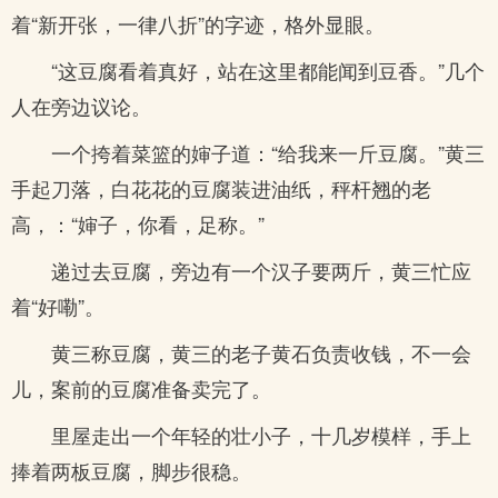
着“新开张，一律八折”的字迹，格外显眼。
“这豆腐看着真好，站在这里都能闻到豆香。”几个
人在旁边议论。
一个挎着菜篮的婶子道：“给我来一斤豆腐。”黄三
手起刀落，白花花的豆腐装进油纸，秤杆翘的老
高，：“婶子，你看，足称。”
递过去豆腐，旁边有一个汉子要两斤，黄三忙应
着“好嘞”。
黄三称豆腐，黄三的老子黄石负责收钱，不一会
儿，案前的豆腐准备卖完了。
里屋走出一个年轻的壮小子，十几岁模样，手上
捧着两板豆腐，脚步很稳。