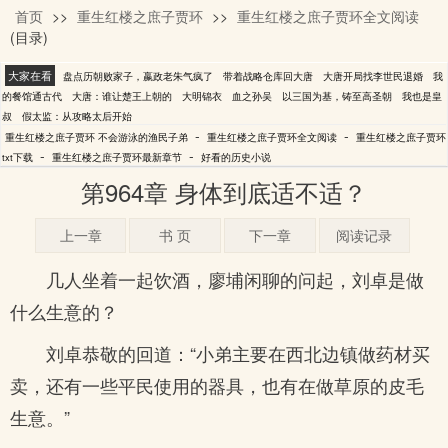
首页
>>
重生红楼之庶子贾环
>>
重生红楼之庶子贾环全文阅读
不会游泳的渔民子弟
(目录)
大家在看
盘点历朝败家子，嬴政老朱气疯了
带着战略仓库回大唐
大唐开局找李世民退婚
我
的餐馆通古代
大唐：谁让楚王上朝的
大明锦衣
血之孙吴
以三国为基，铸至高圣朝
我也是皇
叔
假太监：从攻略太后开始
-
-
重生红楼之庶子贾环 不会游泳的渔民子弟
重生红楼之庶子贾环全文阅读
重生红楼之庶子贾环
-
-
txt下载
重生红楼之庶子贾环最新章节
好看的历史小说
第964章 身体到底适不适？
上一章
书 页
下一章
阅读记录
几人坐着一起饮酒，廖埔闲聊的问起，刘卓是做
什么生意的？
刘卓恭敬的回道：“小弟主要在西北边镇做药材买
卖，还有一些平民使用的器具，也有在做草原的皮毛
生意。”