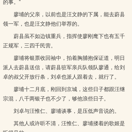
的事。”
廖埔的父亲，以前也是汪文静的下属，能去蔚县
领一军，也是汪文静他们举荐的。
蔚县虽不如边镇重兵，指挥使廖刚麾下也有五千
正规军，三四千民营。
廖埔将银票收回袖中，拍着胸脯抱保证道，明日
派人去蔚县送信，请蔚县驻军亲兵队领队廖通，给刘
卓的叔父开放行条，刘卓也派人跟着去，就行了。
廖埔十二月底，刚回到京城，这些日子都跟汪继
宗混，八千两银子也不少了，够他浪些日子。
刘卓与汪惟仁、廖埔谈事，是压低声音说的。
其他人或许听不清，汪惟仁、廖埔搂着的歌姬是