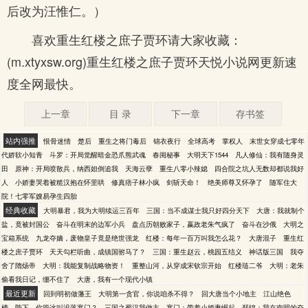
后改为汪惟仁。）
喜欢重生红楼之庶子贾环请大家收藏：
(m.xtyxsw.org)重生红楼之庶子贾环天悦小说网更新速
度全网最快。
上一章
目 录
下一章
存书签
站内强推
恨骨迷情
楚后
重生之将门毒后
锦衣夜行
全球高考
掌权人
末世女穿成七零年
代娇软小知青
斗罗：开局觉醒暗金恐爪熊武魂
春闺秘事
大明天下1544
凡人修仙：我有随身灵
田
原神：开局喷散兵，纳西妲倒追我
天海云孽
重生八零小辣媳
四合院之坑人无数却都说我好
人
小娇妻哭着被糙汉抱在怀里哄
修真痞子林小疯
剑斩天命！
绝美师尊又怀孕了
随军住大
院！七零军嫂易孕生四胎
经典收藏
大明暴君，我为大明续运三百年
三国：当不成谋士我只好四分天下
大唐：我就制个
盐，竟被封国公
奋斗在明末的边军小兵
盘点历朝败家子，嬴政老朱气疯了
奋斗在沙俄
大明之
宝箱系统
九龙夺嫡，废物皇子竟是绝世强龙
红楼：每年一百万叫我怎么花？
大唐混子
重生红
楼之庶子贾环
天天勾栏听曲，成镇国驸马了？
三国：重生赵云，桃园五结义
神话版三国
我夺
舍了隋炀帝
大明：我能复制战略物资！
重整山河，从穿成宋钦宗开始
红楼琏二爷
大明：老朱
偷看我日记，绷不住了
大唐，我有一个现代小镇
最近更新
回到明初做藩王
大明第一贪官，你说咱杀不得？
回大唐当个小地主
江山绝色
榜
陛下，你管这叫没落寒门？
三国之蜀汉我做主
寒门：带着小娇妻崛起
郑锦：我在南明的奋