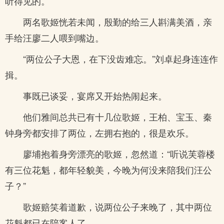
听得见的。
两名歌姬恍若未闻，殷勤的给三人斟满美酒，亲
手给汪廖二人喂到嘴边。
“两位公子大恩，在下没齿难忘。”刘卓起身连连作
揖。
事既已谈妥，宴席又开始热闹起来。
他们雅间总共已有十几位歌姬，王柏、宝玉、秦
钟身旁都安排了两位，左拥右抱的，很是欢乐。
廖埔抱着身旁漂亮的歌姬，忽然道：“听说芙蓉楼
有三位花魁，都年轻貌美，今晚为何没来陪我们汪公
子？”
歌姬赔笑着道歉，说两位公子来晚了，其中两位
花魁都已在陪客人了。