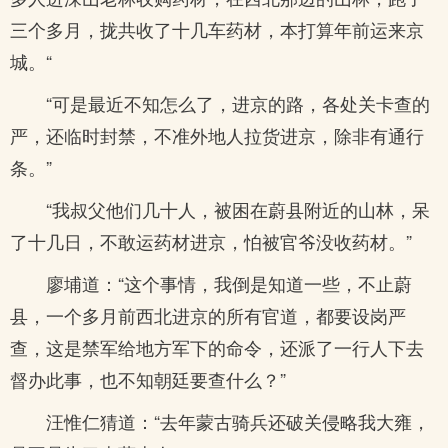
三个多月，拢共收了十几车药材，本打算年前运来京
城。“
“可是最近不知怎么了，进京的路，各处关卡查的
严，还临时封禁，不准外地人拉货进京，除非有通行
条。”
“我叔父他们几十人，被困在蔚县附近的山林，呆
了十几日，不敢运药材进京，怕被官爷没收药材。”
廖埔道：“这个事情，我倒是知道一些，不止蔚
县，一个多月前西北进京的所有官道，都要设岗严
查，这是禁军给地方军下的命令，还派了一行人下去
督办此事，也不知朝廷要查什么？”
汪惟仁猜道：“去年蒙古骑兵还破关侵略我大雍，