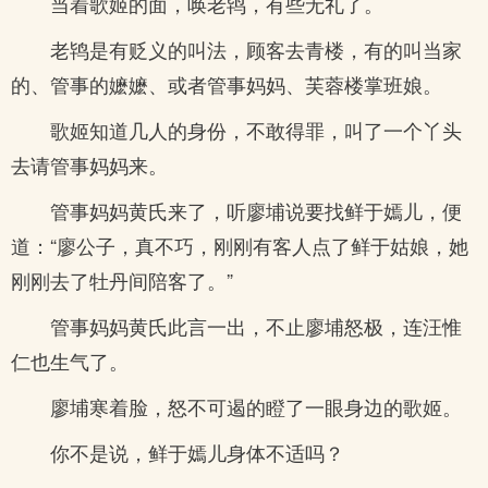
当着歌姬的面，唤老鸨，有些无礼了。
老鸨是有贬义的叫法，顾客去青楼，有的叫当家
的、管事的嬷嬷、或者管事妈妈、芙蓉楼掌班娘。
歌姬知道几人的身份，不敢得罪，叫了一个丫头
去请管事妈妈来。
管事妈妈黄氏来了，听廖埔说要找鲜于嫣儿，便
道：“廖公子，真不巧，刚刚有客人点了鲜于姑娘，她
刚刚去了牡丹间陪客了。”
管事妈妈黄氏此言一出，不止廖埔怒极，连汪惟
仁也生气了。
廖埔寒着脸，怒不可遏的瞪了一眼身边的歌姬。
你不是说，鲜于嫣儿身体不适吗？