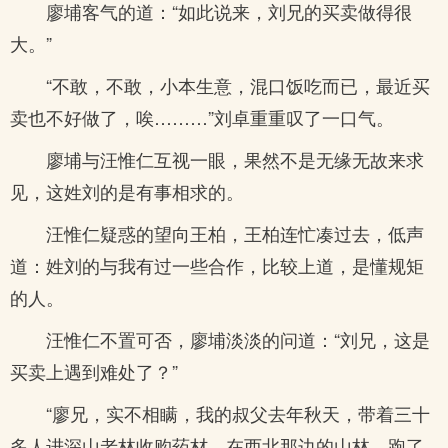
廖埔客气的道：“如此说来，刘兄的买卖做得很
大。”
“不敢，不敢，小本生意，混口饭吃而已，最近买
卖也不好做了，唉………”刘卓重重叹了一口气。
廖埔与汪惟仁互视一眼，果然不是无缘无故来求
见，这姓刘的是有事相求的。
汪惟仁疑惑的望向王柏，王柏连忙凑过去，低声
道：姓刘的与我有过一些合作，比较上道，是懂规矩
的人。
汪惟仁不置可否，廖埔淡淡的问道：“刘兄，这是
买卖上遇到难处了？”
“廖兄，实不相瞒，我的叔父去年秋天，带着三十
多人进深山老林收购药材，在西北那边的山林，跑了