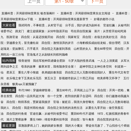
上一页
第1 - 50章
下一页
-
-
直播科普：开局获得响雷果实 银杏落枫叶
直播科普：开局获得响雷果实全文阅读
直播科普：
-
-
开局获得响雷果实txt下载
直播科普：开局获得响雷果实最新章节
好看的都市小说
大家在看
我祁同伟，不事权贵，从村官干起
分手后，我21岁成为副科长
官途狂飙：从秘书到
省委书记
跳龙门
建立超级家族：从52年隐居开始
苟在四合院捡漏
港片：从苦窑开始叱咤港
九
医路官途
四合院：从返还技能开始
四合院：我家有宝
四合院：农场主的美好生活
四合
院：穿越蔡全无，冒充傻柱叔
四合院：激情澎湃的岁月
小海豹模拟成始祖龙鲲，很合理吧
汉东
赵瑞龙：坚如磐石，只手遮天
四合院之无敌签到系统
山村里的女人
重生60带空间
四合院：开
局吃出一亩三分地
官场鬼才之从副镇长到权利巅峰
站内强推
恨骨迷情
我在军校种田虐爆全星际
斗罗大陆的怪兽武魂
一人之上清黄庭
从军火
商到战争之王
母亲的故事
极寒末世，我有随身安全屋！
超神学院之女神任务空间
剑道第一
仙
星辰王
重生八零小辣媳
表弟媳妇秦淮茹
四合院之坑人无数却都说我好人
重生年代文有空
间
欢乐颂之拿下五美欢乐无匹
第五分卫
影视都市剧从三十而已开始
绝美师尊又怀孕了
五行
杂灵根
貌美npc又被觊觎了
经典收藏
年代1960：穿越南锣鼓巷，
重生60年代，开局就上山下乡
四合院：开局一把枪，禽
兽全发慌
四合院一品良民赵大海
你一个交警，抢刑侦的案子合适吗
四合院：你们越激动我越兴
奋
四合院：刚得系统，贾家逼我接济
官场：被贬后，我强大身世曝光
四合院之坑人无数却都说
我好人
四合院：我是何雨柱他叔
四合院之张浩然的淡然生活
从重生九零开始：做空美股石
油
四合院的钓鱼佬
官途狂飙：从秘书到省委书记
重回60年代不遗憾
1972，红旗招展的青春年
代
港片之警察故事
重生1989：缔造华夏科技帝国
四合院：智斗禽兽
四合院里的读书人
最近更新
双胞胎萝莉上门，她妈病娇女教授
我的大小魔女
孽徒你无敌了，下山找你七个师姐