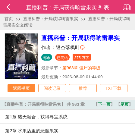
直播科普：开局获得响雷果实 列表
首页
>>
直播科普：开局获得响雷果实
>>
直播科普：开局获得响
雷果实全文阅读
直播科普：开局获得响雷果实
作者：
银杏落枫叶
都市
已完结
375 万字
最新章节：
第963章 僵尸的等级
最后更新：2026-08-09 01:44:09
返回书页
阅读记录
推荐
TXT下载
【直播科普：开局获得响雷果实】 共 963 章
【
下一页
】 【
尾页
】
第1章 诸天融合，获得寻宝系统
第2章 水果店里的恶魔果实